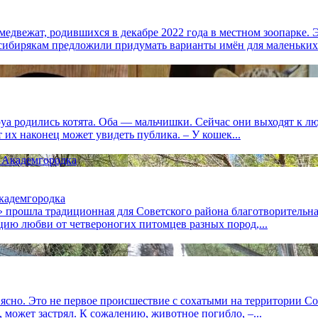
 медвежат, родившихся в декабре 2022 года в местном зоопарке.
ибирякам предложили придумать варианты имён для маленьких.
 родились котята. Оба — мальчишки. Сейчас они выходят к люд
т их наконец может увидеть публика. – У кошек...
Академгородка
я» прошла традиционная для Советского района благотворительна
цию любви от четвероногих питомцев разных пород,...
 ясно. Это не первое происшествие с сохатыми на территории С
, может застрял. К сожалению, животное погибло, –...