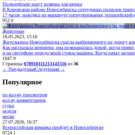
Полицейские ищут хозяина для щенка
В Кировском районе Новосибирска сотрудники полиции приютил
17 часов, находясь на маршруте патрулирования, полицейски
952
0
Животные
18.05.2023, 15:16
Жительница Новосибирска спасла выброшенного на дорогу кр
Как рассказала женщина, она возвращалась домой, когда прямо
и на светофоре передо мной стояла машина. Когда начал загора
1047
0
Страница
6
7
8
9
10
11
12
13
14
15
16
из
36
← Предыдущая
Следующая →
Популярное
по кол-ву просмотров
кол-ву комментариев
сутки
неделя
месяц
27.07.2026, 16:37
Всероссийская ярмарка пройдет в Новосибирске
9724
1