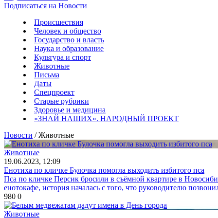
Подписаться на Новости
Происшествия
Человек и общество
Государство и власть
Наука и образование
Культура и спорт
Животные
Письма
Даты
Спецпроект
Старые рубрики
Здоровье и медицина
«ЗНАЙ НАШИХ». НАРОДНЫЙ ПРОЕКТ
Новости
/ Животные
Животные
19.06.2023, 12:09
Енотиха по кличке Булочка помогла выходить избитого пса
Пса по кличке Персик бросили в съёмной квартире в Новосибир
енотокафе, история началась с того, что руководителю позвонила
980
0
Животные