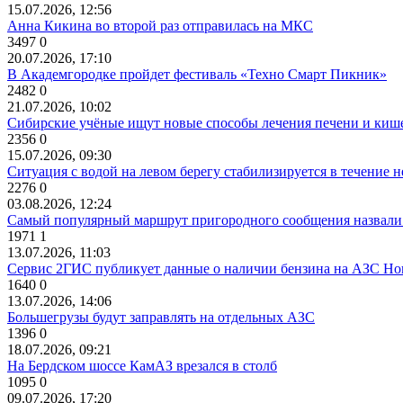
15.07.2026, 12:56
Анна Кикина во второй раз отправилась на МКС
3497
0
20.07.2026, 17:10
В Академгородке пройдет фестиваль «Техно Смарт Пикник»
2482
0
21.07.2026, 10:02
Сибирские учёные ищут новые способы лечения печени и киш
2356
0
15.07.2026, 09:30
Ситуация с водой на левом берегу стабилизируется в течение н
2276
0
03.08.2026, 12:24
Самый популярный маршрут пригородного сообщения назвали
1971
1
13.07.2026, 11:03
Сервис 2ГИС публикует данные о наличии бензина на АЗС Но
1640
0
13.07.2026, 14:06
Большегрузы будут заправлять на отдельных АЗС
1396
0
18.07.2026, 09:21
На Бердском шоссе КамАЗ врезался в столб
1095
0
09.07.2026, 17:20