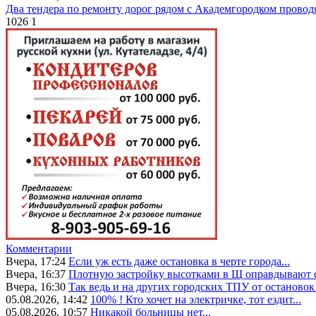
Два тендера по ремонту дорог рядом с Академгородком провод
1026
1
Комментарии
Вчера, 17:24
Если уж есть даже остановка в черте города...
Вчера, 16:37
Плотную застройку высотками в Щ оправдывают с
Вчера, 16:30
Так ведь и на других городских ТПУ от остановок 
05.08.2026, 14:42
100% ! Кто хочет на электричке, тот ездит...
05.08.2026, 10:57
Никакой больницы нет...