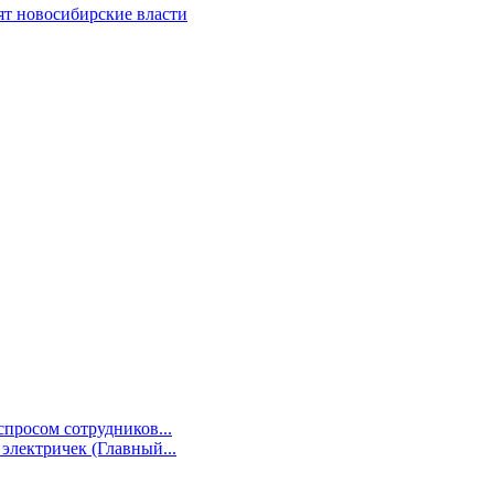
ят новосибирские власти
просом сотрудников...
электричек (Главный...