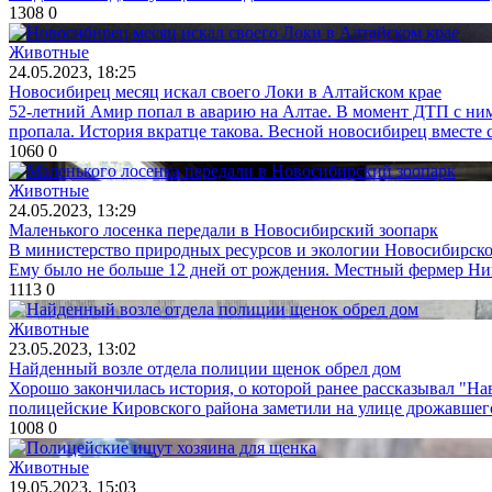
1308
0
Животные
24.05.2023, 18:25
Новосибирец месяц искал своего Локи в Алтайском крае
52-летний Амир попал в аварию на Алтае. В момент ДТП с ни
пропала. История вкратце такова. Весной новосибирец вместе с
1060
0
Животные
24.05.2023, 13:29
Маленького лосенка передали в Новосибирский зоопарк
В министерство природных ресурсов и экологии Новосибирско
Ему было не больше 12 дней от рождения. Местный фермер Ник
1113
0
Животные
23.05.2023, 13:02
Найденный возле отдела полиции щенок обрел дом
Хорошо закончилась история, о которой ранее рассказывал "На
полицейские Кировского района заметили на улице дрожавшего
1008
0
Животные
19.05.2023, 15:03