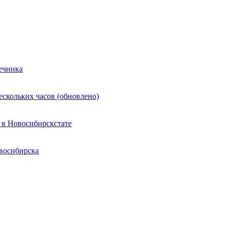
ечника
ескольких часов (обновлено)
 в Новосибирскстате
восибирска