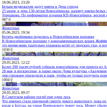
18.06.2023, 23:20
Белым медвежатам дадут имена в День города
25 июня, в день 130-летия Новосибирска, назовут имена белых
Терешкова. По информации издания КП-Новосибирск, весной с
987
0
Животные
05.06.2023, 19:34
Котята-двойняшки родились в Новосибирском зоопарке
В Новосибирском зоопарке у южноамериканских кошек Жоффруа
это время мама тщательно охраняла котят от людских глаз, и во
1030
0
Животные
29.05.2023, 12:22
Более 200 тысяч рублей собрали новосибирцы для приюта из 
28 мая, в воскресенье, в парке около Дома культуры «Академи
дня горожане приходили в парк, чтобы не только получить пор
1004
0
Животные
29.05.2023, 09:37
В Советском районе погиб еще один лось
Что именно стало причиной смерти дикого животного, пока не
входе в Ботсад, на улице Воеводского лежит лось. Может сбили