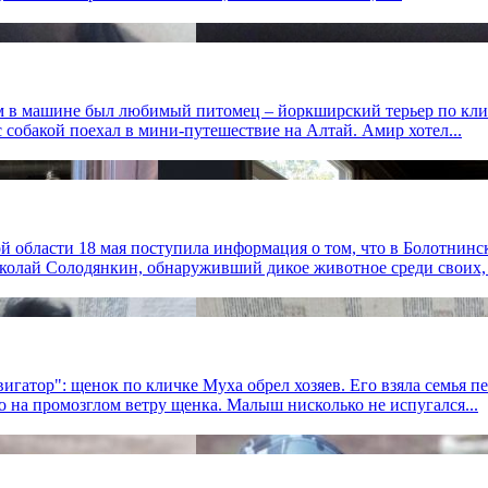
м в машине был любимый питомец – йоркширский терьер по клич
 собакой поехал в мини-путешествие на Алтай. Амир хотел...
й области 18 мая поступила информация о том, что в Болотнин
олай Солодянкин, обнаруживший дикое животное среди своих, с
вигатор": щенок по кличке Муха обрел хозяев. Его взяла семья 
 на промозглом ветру щенка. Малыш нисколько не испугался...