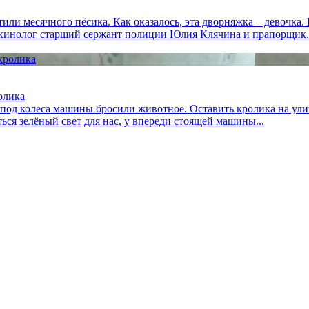
и месячного пёсика. Как оказалось, эта дворняжка – девочка. 
й-кинолог старший сержант полиции Юлия Клячина и прапорщик.
олика
 под колеса машины бросили животное. Оставить кролика на улиц
ться зелёный свет для нас, у впереди стоящей машины...