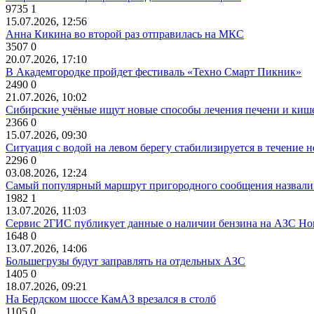
9735
1
15.07.2026, 12:56
Анна Кикина во второй раз отправилась на МКС
3507
0
20.07.2026, 17:10
В Академгородке пройдет фестиваль «Техно Смарт Пикник»
2490
0
21.07.2026, 10:02
Сибирские учёные ищут новые способы лечения печени и киш
2366
0
15.07.2026, 09:30
Ситуация с водой на левом берегу стабилизируется в течение н
2296
0
03.08.2026, 12:24
Самый популярный маршрут пригородного сообщения назвали
1982
1
13.07.2026, 11:03
Сервис 2ГИС публикует данные о наличии бензина на АЗС Но
1648
0
13.07.2026, 14:06
Большегрузы будут заправлять на отдельных АЗС
1405
0
18.07.2026, 09:21
На Бердском шоссе КамАЗ врезался в столб
1105
0