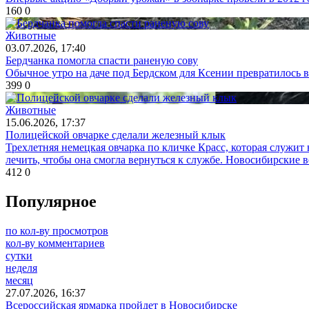
160
0
Животные
03.07.2026, 17:40
Бердчанка помогла спасти раненую сову
Обычное утро на даче под Бердском для Ксении превратилось 
399
0
Животные
15.06.2026, 17:37
Полицейской овчарке сделали железный клык
Трехлетняя немецкая овчарка по кличке Красс, которая служит
лечить, чтобы она смогла вернуться к службе. Новосибирские 
412
0
Популярное
по кол-ву просмотров
кол-ву комментариев
сутки
неделя
месяц
27.07.2026, 16:37
Всероссийская ярмарка пройдет в Новосибирске