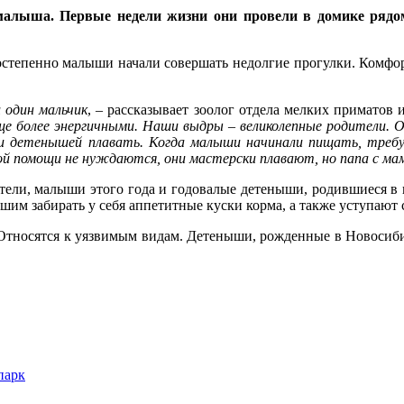
малыша. Первые недели жизни они провели в домике рядом
остепенно малыши начали совершать недолгие прогулки. Комфор
 один мальчик
, – рассказывает зоолог отдела мелких приматов
ще более энергичными. Наши выдры – великолепные родители. 
и детенышей плавать. Когда малыши начинали пищать, требуя
ой помощи не нуждаются, они мастерски плавают, но папа с мам
ители, малыши этого года и годовалые детеныши, родившиеся в
шим забирать у себя аппетитные куски корма, а также уступают 
 Относятся к уязвимым видам. Детеныши, рожденные в Новосиби
парк