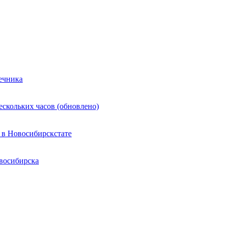
ечника
ескольких часов (обновлено)
 в Новосибирскстате
восибирска