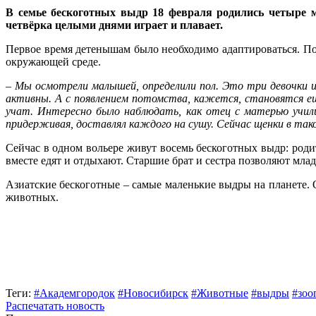
В семье бескоготных выдр 18 февраля родились четыре 
четвёрка целыми днями играет и плавает.
Первое время детенышам было необходимо адаптироваться. П
окружающей среде.
–
Мы осмотрели малышей, определили пол. Это три девочки и
активны. А с появлением потомства, кажется, становятся е
учат. Интересно было наблюдать, как отец с матерью учил
придерживая, доставлял каждого на сушу. Сейчас щенки в так
Сейчас в одном вольере живут восемь бескоготных выдр: род
вместе едят и отдыхают. Старшие брат и сестра позволяют млад
Азиатские бескоготные – самые маленькие выдры на планете.
животных.
Теги:
#Академгородок
#Новосибирск
#Животные
#выдры
#зоо
Распечатать новость