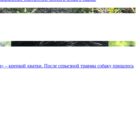
а» – крепкой хватки. После серьезной травмы собаку пришлось