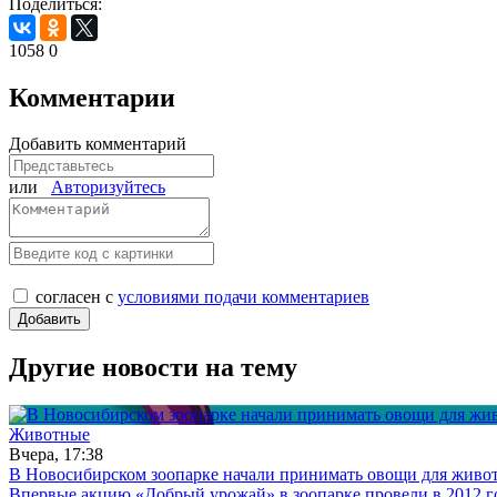
Поделиться:
1058
0
Комментарии
Добавить комментарий
или
Авторизуйтесь
согласен с
условиями подачи комментариев
Другие новости на тему
Животные
Вчера, 17:38
В Новосибирском зоопарке начали принимать овощи для живо
Впервые акцию «Добрый урожай» в зоопарке провели в 2012 го