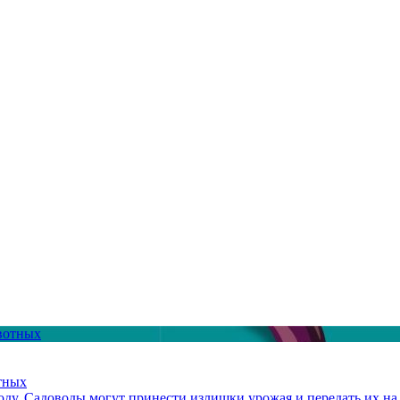
тных
ду. Садоводы могут принести излишки урожая и передать их на 