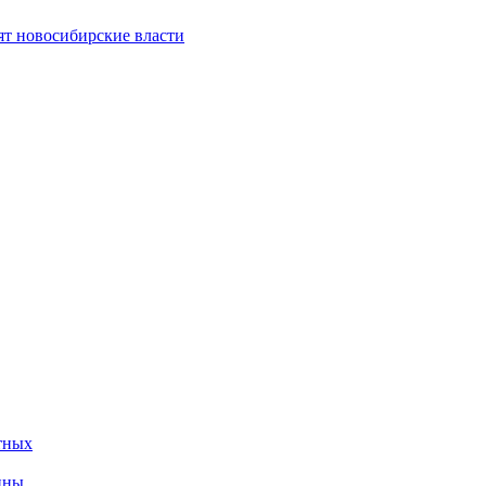
ят новосибирские власти
тных
ины