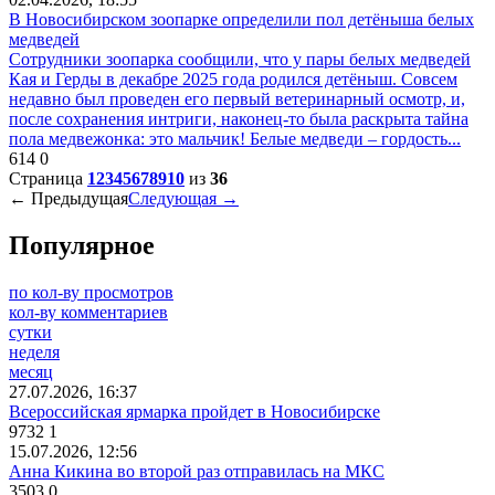
В Новосибирском зоопарке определили пол детёныша белых
медведей
Сотрудники зоопарка сообщили, что у пары белых медведей
Кая и Герды в декабре 2025 года родился детёныш. Совсем
недавно был проведен его первый ветеринарный осмотр, и,
после сохранения интриги, наконец-то была раскрыта тайна
пола медвежонка: это мальчик! Белые медведи – гордость...
614
0
Страница
1
2
3
4
5
6
7
8
9
10
из
36
← Предыдущая
Следующая →
Популярное
по кол-ву просмотров
кол-ву комментариев
сутки
неделя
месяц
27.07.2026, 16:37
Всероссийская ярмарка пройдет в Новосибирске
9732
1
15.07.2026, 12:56
Анна Кикина во второй раз отправилась на МКС
3503
0