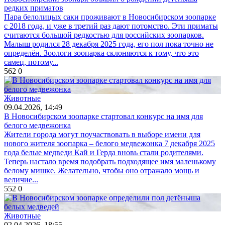
редких приматов
Пара белолицых саки проживают в Новосибирском зоопарке
с 2018 года, и уже в третий раз дают потомство. Эти приматы
считаются большой редкостью для российских зоопарков.
Малыш родился 28 декабря 2025 года, его пол пока точно не
определён. Зоологи зоопарка склоняются к тому, что это
самец, потому...
562
0
Животные
09.04.2026, 14:49
В Новосибирском зоопарке стартовал конкурс на имя для
белого медвежонка
Жители города могут поучаствовать в выборе имени для
нового жителя зоопарка – белого медвежонка 7 декабря 2025
года белые медведи Кай и Герда вновь стали родителями.
Теперь настало время подобрать подходящее имя маленькому
белому мишке. Желательно, чтобы оно отражало мощь и
величие...
552
0
Животные
02.04.2026, 18:55