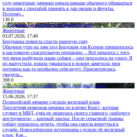
году некоторые дачники начала раньше обычного обращаться
в зоопарк с просьбой принять в дар овощи и фрукты.
Поэтому...
136
0
Животные
03.07.2026, 17:40
Бердчанка помогла спасти раненую сову
Обычное утро на даче под Бердском для Ксении превратилось
в настоящую спасательную операцию. – Всё началось с того,
что меня разбудили наши собаки – они просились на улицу. Я
их выпустила, пошла умываться и вскоре заметила: мои
питомцы как-то необычно себя ведут. Присмотрелась,
увидела...
398
0
Животные
15.06.2026, 17:37
Полицейской овчарке сделали железный клык
Трехлетняя немецкая овчарка по кличке Красс, которая
служит в МВД, едва не лишилась своего главного «рабочего
инструмента» – крепкой хватки. После серьезной травмы
собаку пришлось лечить, чтобы она смогла вернуться к
службе. Новосибирские ветеринары сделали ей железный
клык. Как...