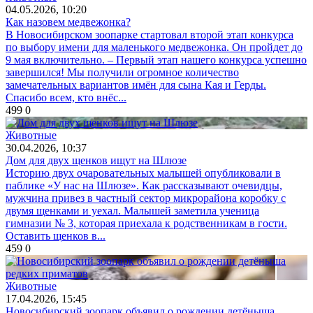
04.05.2026, 10:20
Как назовем медвежонка?
В Новосибирском зоопарке стартовал второй этап конкурса
по выбору имени для маленького медвежонка. Он пройдет до
9 мая включительно. – Первый этап нашего конкурса успешно
завершился! Мы получили огромное количество
замечательных вариантов имён для сына Кая и Герды.
Спасибо всем, кто внёс...
499
0
Животные
30.04.2026, 10:37
Дом для двух щенков ищут на Шлюзе
Историю двух очаровательных малышей опубликовали в
паблике «У нас на Шлюзе». Как рассказывают очевидцы,
мужчина привез в частный сектор микрорайона коробку с
двумя щенками и уехал. Малышей заметила ученица
гимназии № 3, которая приехала к родственникам в гости.
Оставить щенков в...
459
0
Животные
17.04.2026, 15:45
Новосибирский зоопарк объявил о рождении детёныша