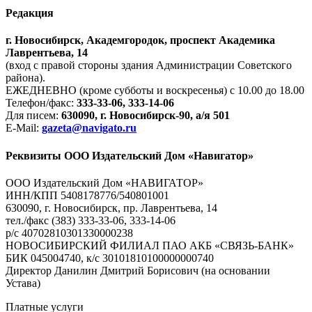
Редакция
г. Новосибирск, Академгородок, проспект Академика
Лаврентьева, 14
(вход с правой стороны здания Администрации Советского
района).
ЕЖЕДНЕВНО (кроме субботы и воскресенья) с 10.00 до 18.00
Телефон/факс:
333-33-06, 333-14-06
Для писем:
630090, г. Новосибирск-90, а/я 501
E-Mail:
gazeta@navigato.ru
Реквизиты ООО Издательский Дом «Навигатор»
ООО Издательский Дом «НАВИГАТОР»
ИНН/КПП 5408178776/540801001
630090, г. Новосибирск, пр. Лаврентьева, 14
тел./факс (383) 333-33-06, 333-14-06
р/с 40702810301330000238
НОВОСИБИРСКИЙ ФИЛИАЛ ПАО АКБ «СВЯЗЬ-БАНК»
БИК 045004740, к/с 30101810100000000740
Директор Данилин Дмитрий Борисович (на основании
Устава)
Платные услуги