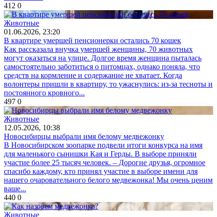
412
0
Животные
01.06.2026, 23:20
В квартире умершей пенсионерки остались 70 кошек
Как рассказала внучка умершей женщины, 70 животных
могут оказаться на улице. Долгое время женщина пыталась
самостоятельно заботиться о питомцах, однако поняла, что
средств на кормление и содержание не хватает. Когда
волонтеры пришли в квартиру, то ужаснулись: из-за тесноты и
постоянного кровного...
497
0
Животные
12.05.2026, 10:38
Новосибирцы выбрали имя белому медвежонку
В Новосибирском зоопарке подвели итоги конкурса на имя
для маленького сынишки Кая и Герды. В выборе приняли
участие более 25 тысяч человек. – Дорогие друзья, огромное
спасибо каждому, кто принял участие в выборе имени для
нашего очаровательного белого медвежонка! Мы очень ценим
ваше...
440
0
Животные