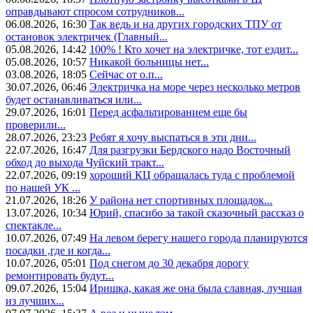
оправдывают спросом сотрудников...
06.08.2026, 16:30
Так ведь и на других городских ТПУ от
остановок электричек (Главный...
05.08.2026, 14:42
100% ! Кто хочет на электричке, тот ездит...
05.08.2026, 10:57
Никакой больницы нет...
03.08.2026, 18:05
Сейчас от о.п...
30.07.2026, 06:46
Электричка на море через несколько метров
будет останавливаться или...
29.07.2026, 16:01
Перед асфальтированием еще бы
проверили...
28.07.2026, 23:23
Ребят я хочу выспаться в эти дни...
22.07.2026, 16:47
Для разгрузки Бердского надо Восточный
обход до выхода Чуйский тракт...
22.07.2026, 09:19
хороший КЦ обращалась туда с проблемой
по нашей УК ...
21.07.2026, 18:26
У района нет спортивных площадок...
13.07.2026, 10:34
Юрий, спасибо за такой сказочный рассказ о
спектакле...
10.07.2026, 07:49
На левом берегу нашего города планируются
посадки ,где и когда...
10.07.2026, 05:01
Под снегом до 30 декабря дорогу
ремонтировать будут...
09.07.2026, 15:04
Иришка, какая же она была славная, лучшая
из лучших...