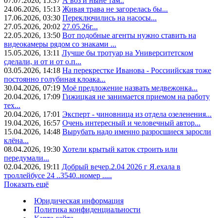
07.07.2026, 15:37
А воз и ныне там..
24.06.2026, 15:13
Живая трава не загорелась бы...
17.06.2026, 03:30
Переключились на насосы...
27.05.2026, 20:02
27.05.26г...
22.05.2026, 13:50
Вот подобные агенты нужно ставить на
видеокамеры рядом со знаками ...
15.05.2026, 13:11
Лучше бы тротуар на Университетском
сделали, и от и от о.п...
03.05.2026, 14:18
На перекрестке Иванова - Россиийская тоже
постоянно голубиная клоака...
30.04.2026, 07:19
Моё предложение назвать медвежонка...
20.04.2026, 17:09
Гижицкая не занимается приемом на работу
тех...
20.04.2026, 17:01
Эксперт - чиновница из отдела озеленения...
19.04.2026, 16:57
Очень интересный и человечный автор...
15.04.2026, 14:48
Вырубать надо именно разросшиеся заросли
клёна...
08.04.2026, 19:30
Хотели крытый каток строить или
передумали...
02.04.2026, 19:11
Добрый вечер.2.04 2026 г Я.ехала в
троллейбусе 24 ..3540..номер .....
Показать ещё
Юридическая информация
Политика конфиденциальности