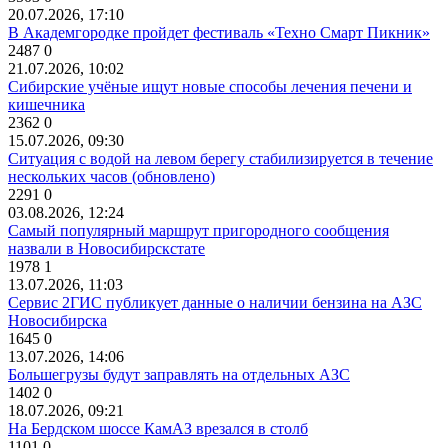
20.07.2026, 17:10
В Академгородке пройдет фестиваль «Техно Смарт Пикник»
2487
0
21.07.2026, 10:02
Сибирские учёные ищут новые способы лечения печени и
кишечника
2362
0
15.07.2026, 09:30
Ситуация с водой на левом берегу стабилизируется в течение
нескольких часов (обновлено)
2291
0
03.08.2026, 12:24
Самый популярный маршрут пригородного сообщения
назвали в Новосибирскстате
1978
1
13.07.2026, 11:03
Сервис 2ГИС публикует данные о наличии бензина на АЗС
Новосибирска
1645
0
13.07.2026, 14:06
Большегрузы будут заправлять на отдельных АЗС
1402
0
18.07.2026, 09:21
На Бердском шоссе КамАЗ врезался в столб
1101
0