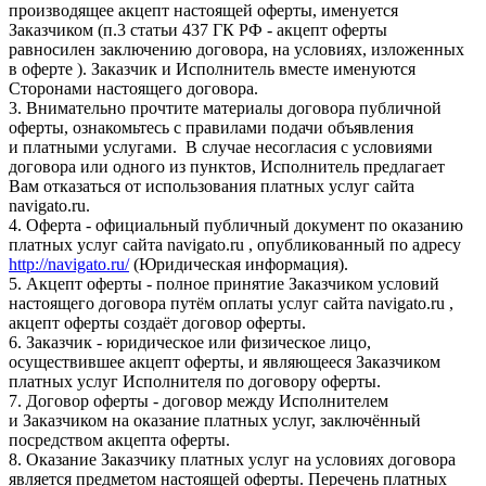
производящее акцепт настоящей оферты, именуется
Заказчиком (п.3 статьи 437 ГК РФ - акцепт оферты
равносилен заключению договора, на условиях, изложенных
в оферте ). Заказчик и Исполнитель вместе именуются
Сторонами настоящего договора.
3. Внимательно прочтите материалы договора публичной
оферты, ознакомьтесь с правилами подачи объявления
и платными услугами. В случае несогласия с условиями
договора или одного из пунктов, Исполнитель предлагает
Вам отказаться от использования платных услуг сайта
navigato.ru.
4. Оферта - официальный публичный документ по оказанию
платных услуг сайта navigato.ru , опубликованный по адресу
http://navigato.ru/
(Юридическая информация).
5. Акцепт оферты - полное принятие Заказчиком условий
настоящего договора путём оплаты услуг сайта navigato.ru ,
акцепт оферты создаёт договор оферты.
6. Заказчик - юридическое или физическое лицо,
осуществившее акцепт оферты, и являющееся Заказчиком
платных услуг Исполнителя по договору оферты.
7. Договор оферты - договор между Исполнителем
и Заказчиком на оказание платных услуг, заключённый
посредством акцепта оферты.
8. Оказание Заказчику платных услуг на условиях договора
является предметом настоящей оферты. Перечень платных