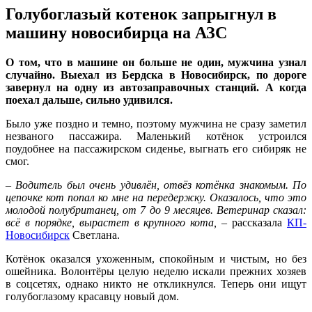
Голубоглазый котенок запрыгнул в
машину новосибирца на АЗС
О том, что в машине он больше не один, мужчина узнал
случайно. Выехал из Бердска в Новосибирск, по дороге
завернул на одну из автозаправочных станций. А когда
поехал дальше, сильно удивился.
Было уже поздно и темно, поэтому мужчина не сразу заметил
незваного пассажира. Маленький котёнок устроился
поудобнее на пассажирском сиденье, выгнать его сибиряк не
смог.
– Водитель был очень удивлён, отвёз котёнка знакомым. По
цепочке кот попал ко мне на передержку. Оказалось, что это
молодой полубританец, от 7 до 9 месяцев. Ветеринар сказал:
всё в порядке, вырастет в крупного кота,
– рассказала
КП-
Новосибирск
Светлана.
Котёнок оказался ухоженным, спокойным и чистым, но без
ошейника. Волонтёры целую неделю искали прежних хозяев
в соцсетях, однако никто не откликнулся. Теперь они ищут
голубоглазому красавцу новый дом.