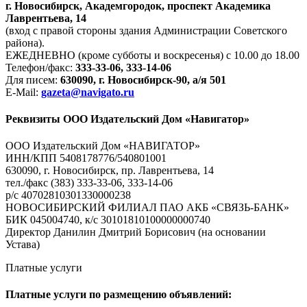
г. Новосибирск, Академгородок, проспект Академика
Лаврентьева, 14
(вход с правой стороны здания Администрации Советского
района).
ЕЖЕДНЕВНО (кроме субботы и воскресенья) с 10.00 до 18.00
Телефон/факс:
333-33-06, 333-14-06
Для писем:
630090, г. Новосибирск-90, а/я 501
E-Mail:
gazeta@navigato.ru
Реквизиты ООО Издательский Дом «Навигатор»
ООО Издательский Дом «НАВИГАТОР»
ИНН/КПП 5408178776/540801001
630090, г. Новосибирск, пр. Лаврентьева, 14
тел./факс (383) 333-33-06, 333-14-06
р/с 40702810301330000238
НОВОСИБИРСКИЙ ФИЛИАЛ ПАО АКБ «СВЯЗЬ-БАНК»
БИК 045004740, к/с 30101810100000000740
Директор Данилин Дмитрий Борисович (на основании
Устава)
Платные услуги
Платные услуги по размещению объявлений: