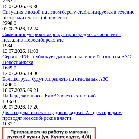
2367
0
15.07.2026, 09:30
Ситуация с водой на левом берегу стабилизируется в течение
нескольких часов (обновлено)
2298
0
03.08.2026, 12:24
Самый популярный маршрут пригородного сообщения
назвали в Новосибирскстате
1984
1
13.07.2026, 11:03
Сервис 2ГИС публикует данные о наличии бензина на АЗС
Новосибирска
1649
0
13.07.2026, 14:06
Большегрузы будут заправлять на отдельных АЗС
1406
0
18.07.2026, 09:21
На Бердском шоссе КамАЗ врезался в столб
1106
0
09.07.2026, 17:20
Два тендера по ремонту дорог рядом с Академгородком
проводят новосибирские власти
1037
1