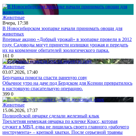
Животные
Вчера, 17:38
В Новосибирском зоопарке начали принимать овощи для
животных
Впервые акцию «Добрый урожай» в зоопарке провели в 2012
году. Садоводы могут принести излишки урожая и передать
их на кормление обитателей зоологического парка.
161
0
Животные
03.07.2026, 17:40
Бердчанка помогла спасти раненую сову
Обычное утро на даче под Бердском для Ксении превратилось
в настоящую спасательную операцию.
399
0
Животные
15.06.2026, 17:37
Полицейской овчарке сделали железный клык
Трехлетняя немецкая овчарка по кличке Красс, которая
служит в МВД, едва не лишилась своего главного «рабочего
инструмента» – крепкой хватки. После серьезной травмы