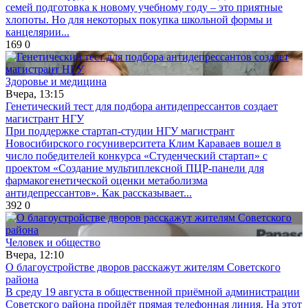
семей подготовка к новому учебному году – это приятные
хлопоты. Но для некоторых покупка школьной формы и
канцелярии...
169
0
Здоровье и медицина
Вчера, 13:15
Генетический тест для подбора антидепрессантов создает
магистрант НГУ
При поддержке стартап-студии НГУ магистрант
Новосибирского госуниверситета Клим Караваев вошел в
число победителей конкурса «Студенческий стартап» с
проектом «Создание мультиплексной ПЦР-панели для
фармакогенетической оценки метаболизма
антидепрессантов». Как рассказывает...
392
0
Человек и общество
Вчера, 12:10
О благоустройстве дворов расскажут жителям Советского
района
В среду 19 августа в общественной приёмной администрации
Советского района пройдёт прямая телефонная линия. На этот