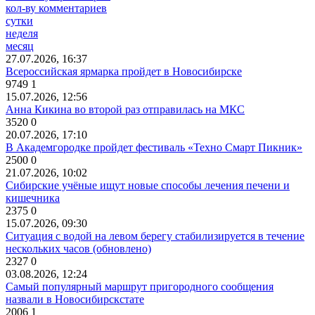
кол-ву комментариев
сутки
неделя
месяц
27.07.2026, 16:37
Всероссийская ярмарка пройдет в Новосибирске
9749
1
15.07.2026, 12:56
Анна Кикина во второй раз отправилась на МКС
3520
0
20.07.2026, 17:10
В Академгородке пройдет фестиваль «Техно Смарт Пикник»
2500
0
21.07.2026, 10:02
Сибирские учёные ищут новые способы лечения печени и
кишечника
2375
0
15.07.2026, 09:30
Ситуация с водой на левом берегу стабилизируется в течение
нескольких часов (обновлено)
2327
0
03.08.2026, 12:24
Самый популярный маршрут пригородного сообщения
назвали в Новосибирскстате
2006
1