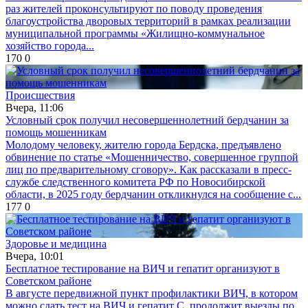
раз жителей проконсультируют по поводу проведения
благоустройства дворовых территорий в рамках реализации
муниципальной программы «Жилищно-коммунальное
хозяйство города...
170
0
Происшествия
Вчера, 11:06
Условный срок получил несовершеннолетний бердчанин за
помощь мошенникам
Молодому человеку, жителю города Бердска, предъявлено
обвинение по статье «Мошенничество, совершенное группой
лиц по предварительному сговору». Как рассказали в пресс-
службе следственного комитета РФ по Новосибирской
области, в 2025 году бердчанин откликнулся на сообщение с...
177
0
Здоровье и медицина
Вчера, 10:01
Бесплатное тестирование на ВИЧ и гепатит организуют в
Советском районе
В августе передвижной пункт профилактики ВИЧ, в котором
можно сдать тест на ВИЧ и гепатит С, продолжит выезды по