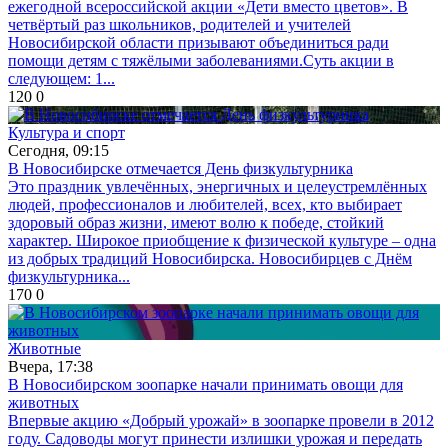
ежегодной всероссийской акции «Дети вместо цветов». В
четвёртый раз школьников, родителей и учителей
Новосибирской области призывают объединиться ради
помощи детям с тяжёлыми заболеваниями.Суть акции в
следующем: 1...
120
0
Культура и спорт
Сегодня, 09:15
В Новосибирске отмечается День физкультурника
Это праздник увлечённых, энергичных и целеустремлённых
людей, профессионалов и любителей, всех, кто выбирает
здоровый образ жизни, имеют волю к победе, стойкий
характер. Широкое приобщение к физической культуре – одна
из добрых традиций Новосибирска. Новосибирцев с Днём
физкультурника...
170
0
Животные
Вчера, 17:38
В Новосибирском зоопарке начали принимать овощи для
животных
Впервые акцию «Добрый урожай» в зоопарке провели в 2012
году. Садоводы могут принести излишки урожая и передать