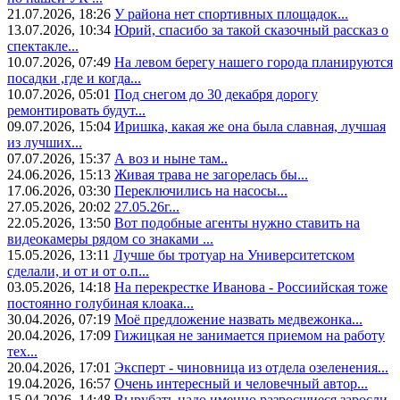
21.07.2026, 18:26
У района нет спортивных площадок...
13.07.2026, 10:34
Юрий, спасибо за такой сказочный рассказ о
спектакле...
10.07.2026, 07:49
На левом берегу нашего города планируются
посадки ,где и когда...
10.07.2026, 05:01
Под снегом до 30 декабря дорогу
ремонтировать будут...
09.07.2026, 15:04
Иришка, какая же она была славная, лучшая
из лучших...
07.07.2026, 15:37
А воз и ныне там..
24.06.2026, 15:13
Живая трава не загорелась бы...
17.06.2026, 03:30
Переключились на насосы...
27.05.2026, 20:02
27.05.26г...
22.05.2026, 13:50
Вот подобные агенты нужно ставить на
видеокамеры рядом со знаками ...
15.05.2026, 13:11
Лучше бы тротуар на Университетском
сделали, и от и от о.п...
03.05.2026, 14:18
На перекрестке Иванова - Россиийская тоже
постоянно голубиная клоака...
30.04.2026, 07:19
Моё предложение назвать медвежонка...
20.04.2026, 17:09
Гижицкая не занимается приемом на работу
тех...
20.04.2026, 17:01
Эксперт - чиновница из отдела озеленения...
19.04.2026, 16:57
Очень интересный и человечный автор...
15.04.2026, 14:48
Вырубать надо именно разросшиеся заросли