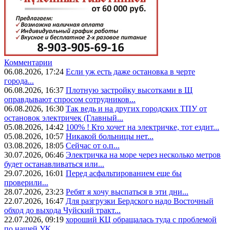
Комментарии
06.08.2026, 17:24
Если уж есть даже остановка в черте
города...
06.08.2026, 16:37
Плотную застройку высотками в Щ
оправдывают спросом сотрудников...
06.08.2026, 16:30
Так ведь и на других городских ТПУ от
остановок электричек (Главный...
05.08.2026, 14:42
100% ! Кто хочет на электричке, тот ездит...
05.08.2026, 10:57
Никакой больницы нет...
03.08.2026, 18:05
Сейчас от о.п...
30.07.2026, 06:46
Электричка на море через несколько метров
будет останавливаться или...
29.07.2026, 16:01
Перед асфальтированием еще бы
проверили...
28.07.2026, 23:23
Ребят я хочу выспаться в эти дни...
22.07.2026, 16:47
Для разгрузки Бердского надо Восточный
обход до выхода Чуйский тракт...
22.07.2026, 09:19
хороший КЦ обращалась туда с проблемой
по нашей УК ...