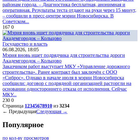
районам города. – Диагностика бесплатная, анонимная и
оперативная. Результаты теста отдают на руки через 15 минут,
– сообщили в пресс-центре мэрии Новосибирска. В
Советском...
167
0
Государство и власть
06.08.2026, 18:05
Мэрия вновь ищет подрядчика для строительства дороги
Академгородок – Кольцово
Заказчиком работ выступает МКУ «Управление дорожного
строительства». Ранее контракт был заключён с ООО
«Сиброс». Однако в начале июля в мэрии Новосибирска
сообщили: договор с подрядной организацией расторгли на
основании одностороннего отказа от исполнения. Сейчас
МКУ...
230
0
Страница
1
2
3
4
5
6
7
8
9
10
из
3234
← Предыдущая
Следующая →
Популярное
по кол-ву просмотров