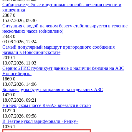
Сибирские учёные ищут новые способы лечения печени и
кишечника
2387
0
15.07.2026, 09:30
Ситуация с водой на левом берегу стабилизируется в течение
нескольких часов (обновлено)
2343
0
03.08.2026, 12:24
Самый популярный маршрут пригородного сообщения
назвали в Новосибирскстате
2019
1
13.07.2026, 11:03
Сервис 2ГИС публикует данные о наличии бензина на АЗС
Новосибирска
1669
0
13.07.2026, 14:06
Большегрузы будут заправлять на отдельных АЗС
1429
0
18.07.2026, 09:21
На Бердском шоссе КамАЗ врезался в столб
1127
0
13.07.2026, 09:58
В Театре кукол зарифмовали «Репку»
1036
1