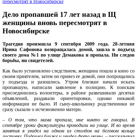
Дело пропавшей 17 лет назад в Щ
женщины вновь пересмотрят в
Новосибирске
Трагедия произошла 9 сентября 2009 года. 28-летняя
Ирина Сафонова возвращалась домой, зашла в подъезд
своего дома №1 по улице Демакова и пропала. Ни следов
борьбы, ни свидетелей.
Как было установлено следствием, женщина пошла в кино со
своим приятелем, затем он привез ее домой, они попрощались
у подъезда и разошлись. Утром близкие начали искать
пропавшую, написали заявление в полицию. К поискам
присоединились волонтеры, в районе развешивали десятки
объявлений, раздавали ориентировки, однако никакой
информации не было. И сыну-школьнику родственники не
сразу сказали о исчезновении матери.
–
О том, что мама пропала, мне никто не говорил. В
сентябре уроки физкультуры проводили на улице. И во время
занятия я увидел на одном из столбов на беговом кольце
листовку. Подошел ближе и увидел фото мамы,
– рассказывал