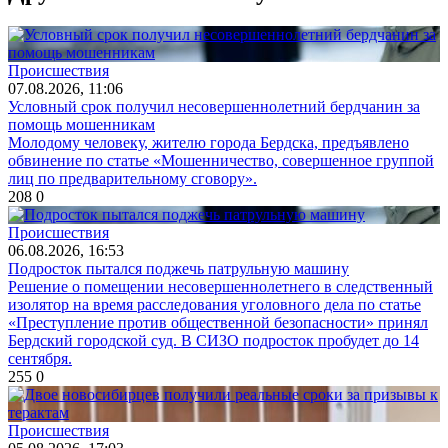
Происшествия
07.08.2026, 11:06
Условный срок получил несовершеннолетний бердчанин за
помощь мошенникам
Молодому человеку, жителю города Бердска, предъявлено
обвинение по статье «Мошенничество, совершенное группой
лиц по предварительному сговору».
208
0
Происшествия
06.08.2026, 16:53
Подросток пытался поджечь патрульную машину
Решение о помещении несовершеннолетнего в следственный
изолятор на время расследования уголовного дела по статье
«Преступление против общественной безопасности» принял
Бердский городской суд. В СИЗО подросток пробудет до 14
сентября.
255
0
Происшествия