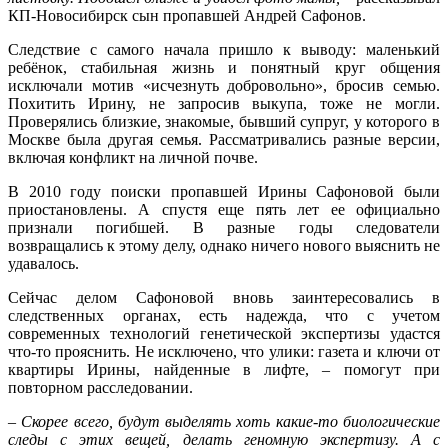
КП-Новосибирск сын пропавшей Андрей Сафонов.
Следствие с самого начала пришло к выводу: маленький
ребёнок, стабильная жизнь и понятный круг общения
исключали мотив «исчезнуть добровольно», бросив семью.
Похитить Ирину, не запросив выкупа, тоже не могли.
Проверялись близкие, знакомые, бывший супруг, у которого в
Москве была другая семья. Рассматривались разные версии,
включая конфликт на личной почве.
В 2010 году поиски пропавшей Ирины Сафоновой были
приостановлены. А спустя еще пять лет ее официально
признали погибшей. В разные годы следователи
возвращались к этому делу, однако ничего нового выяснить не
удавалось.
Сейчас делом Сафоновой вновь заинтересовались в
следственных органах, есть надежда, что с учетом
современных технологий генетической экспертизы удастся
что-то прояснить. Не исключено, что улики: газета и ключи от
квартиры Ирины, найденные в лифте, – помогут при
повторном расследовании.
–
Скорее всего, будут выделять хоть какие-то биологические
следы с этих вещей, делать геномную экспертизу. А с