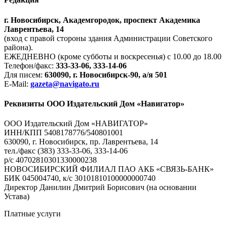
г. Новосибирск, Академгородок, проспект Академика
Лаврентьева, 14
(вход с правой стороны здания Администрации Советского
района).
ЕЖЕДНЕВНО (кроме субботы и воскресенья) с 10.00 до 18.00
Телефон/факс:
333-33-06, 333-14-06
Для писем:
630090, г. Новосибирск-90, а/я 501
E-Mail:
gazeta@navigato.ru
Реквизиты ООО Издательский Дом «Навигатор»
ООО Издательский Дом «НАВИГАТОР»
ИНН/КПП 5408178776/540801001
630090, г. Новосибирск, пр. Лаврентьева, 14
тел./факс (383) 333-33-06, 333-14-06
р/с 40702810301330000238
НОВОСИБИРСКИЙ ФИЛИАЛ ПАО АКБ «СВЯЗЬ-БАНК»
БИК 045004740, к/с 30101810100000000740
Директор Данилин Дмитрий Борисович (на основании
Устава)
Платные услуги