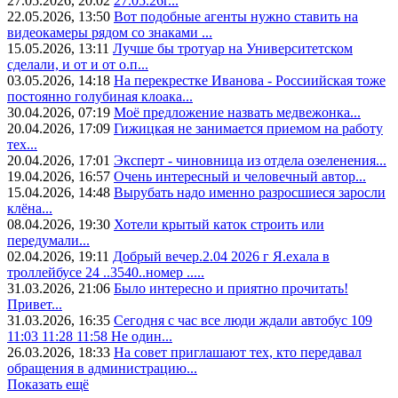
27.05.2026, 20:02
27.05.26г...
22.05.2026, 13:50
Вот подобные агенты нужно ставить на
видеокамеры рядом со знаками ...
15.05.2026, 13:11
Лучше бы тротуар на Университетском
сделали, и от и от о.п...
03.05.2026, 14:18
На перекрестке Иванова - Россиийская тоже
постоянно голубиная клоака...
30.04.2026, 07:19
Моё предложение назвать медвежонка...
20.04.2026, 17:09
Гижицкая не занимается приемом на работу
тех...
20.04.2026, 17:01
Эксперт - чиновница из отдела озеленения...
19.04.2026, 16:57
Очень интересный и человечный автор...
15.04.2026, 14:48
Вырубать надо именно разросшиеся заросли
клёна...
08.04.2026, 19:30
Хотели крытый каток строить или
передумали...
02.04.2026, 19:11
Добрый вечер.2.04 2026 г Я.ехала в
троллейбусе 24 ..3540..номер .....
31.03.2026, 21:06
Было интересно и приятно прочитать!
Привет...
31.03.2026, 16:35
Сегодня с час все люди ждали автобус 109
11:03 11:28 11:58 Не один...
26.03.2026, 18:33
На совет приглашают тех, кто передавал
обращения в администрацию...
Показать ещё