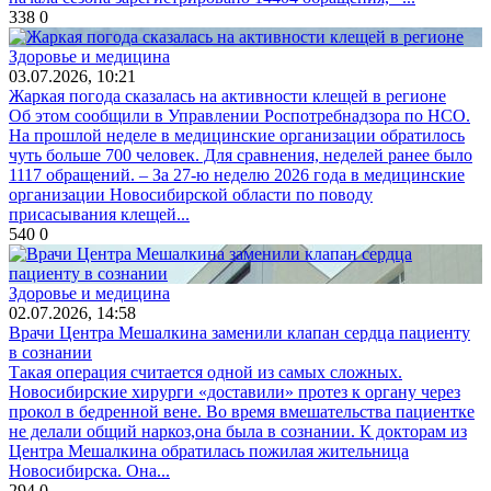
338
0
Здоровье и медицина
03.07.2026, 10:21
Жаркая погода сказалась на активности клещей в регионе
Об этом сообщили в Управлении Роспотребнадзора по НСО.
На прошлой неделе в медицинские организации обратилось
чуть больше 700 человек. Для сравнения, неделей ранее было
1117 обращений. – За 27-ю неделю 2026 года в медицинские
организации Новосибирской области по поводу
присасывания клещей...
540
0
Здоровье и медицина
02.07.2026, 14:58
Врачи Центра Мешалкина заменили клапан сердца пациенту
в сознании
Такая операция считается одной из самых сложных.
Новосибирские хирурги «доставили» протез к органу через
прокол в бедренной вене. Во время вмешательства пациентке
не делали общий наркоз,она была в сознании. К докторам из
Центра Мешалкина обратилась пожилая жительница
Новосибирска. Она...
294
0