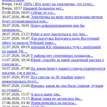
Вчера, 14:42
100% ! Кто хочет на электричке, тот ездит...
Вчера, 10:57
Никакой больницы нет...
03.08.2026, 18:05
Сейчас от о.п...
30.07.2026, 06:46
Электричка на море через несколько метров
будет останавливаться или...
29.07.2026, 16:01
Перед асфальтированием еще бы
проверили...
28.07.2026, 23:23
Ребят я хочу выспаться в эти дни...
22.07.2026, 16:47
Для разгрузки Бердского надо Восточный
обход до выхода Чуйский тракт...
22.07.2026, 09:19
хороший КЦ обращалась туда с проблемой
по нашей УК ...
21.07.2026, 18:26
У района нет спортивных площадок...
13.07.2026, 10:34
Юрий, спасибо за такой сказочный рассказ о
спектакле...
10.07.2026, 07:49
На левом берегу нашего города планируются
посадки ,где и когда...
10.07.2026, 05:01
Под снегом до 30 декабря дорогу
ремонтировать будут...
09.07.2026, 15:04
Иришка, какая же она была славная, лучшая
из лучших...
07.07.2026, 15:37
А воз и ныне там..
24.06.2026, 15:13
Живая трава не загорелась бы...
17.06.2026, 03:30
Переключились на насосы...