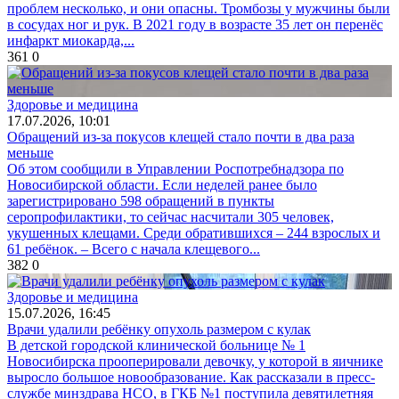
проблем несколько, и они опасны. Тромбозы у мужчины были
в сосудах ног и рук. В 2021 году в возрасте 35 лет он перенёс
инфаркт миокарда,...
361
0
Здоровье и медицина
17.07.2026, 10:01
Обращений из-за покусов клещей стало почти в два раза
меньше
Об этом сообщили в Управлении Роспотребнадзора по
Новосибирской области. Если неделей ранее было
зарегистрировано 598 обращений в пункты
серопрофилактики, то сейчас насчитали 305 человек,
укушенных клещами. Среди обратившихся – 244 взрослых и
61 ребёнок. – Всего с начала клещевого...
382
0
Здоровье и медицина
15.07.2026, 16:45
Врачи удалили ребёнку опухоль размером с кулак
В детской городской клинической больнице № 1
Новосибирска прооперировали девочку, у которой в яичнике
выросло большое новообразование. Как рассказали в пресс-
службе минздрава НСО, в ГКБ №1 поступила девятилетняя