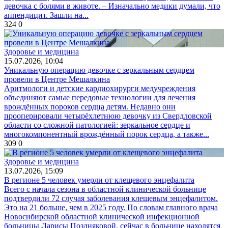
девочка с болями в животе. – Изначально медики думали, что
аппендицит. Зашли на...
324
0
Здоровье и медицина
15.07.2026, 10:04
Уникальную операцию девочке с зеркальным сердцем
провели в Центре Мешалкина
Аритмологи и детские кардиохирурги медучреждения
объединяют самые передовые технологии для лечения
врождённых пороков сердца детям. Недавно они
прооперировали четырёхлетнюю девочку из Свердловской
области со сложной патологией: зеркальное сердце и
многокомпонентный врождённый порок сердца, а также...
309
0
Здоровье и медицина
13.07.2026, 15:09
В регионе 5 человек умерли от клещевого энцефалита
Всего с начала сезона в областной клинической больнице
подтвердили 72 случая заболевания клещевым энцефалитом.
Это на 21 больше, чем в 2025 году. По словам главного врача
Новосибирской областной клинической инфекционной
больницы Ларисы Поздняковой, сейчас в больнице находятся