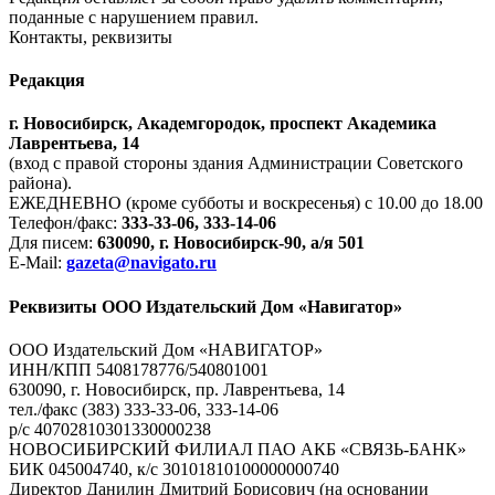
поданные с нарушением правил.
Контакты, реквизиты
Редакция
г. Новосибирск, Академгородок, проспект Академика
Лаврентьева, 14
(вход с правой стороны здания Администрации Советского
района).
ЕЖЕДНЕВНО (кроме субботы и воскресенья) с 10.00 до 18.00
Телефон/факс:
333-33-06, 333-14-06
Для писем:
630090, г. Новосибирск-90, а/я 501
E-Mail:
gazeta@navigato.ru
Реквизиты ООО Издательский Дом «Навигатор»
ООО Издательский Дом «НАВИГАТОР»
ИНН/КПП 5408178776/540801001
630090, г. Новосибирск, пр. Лаврентьева, 14
тел./факс (383) 333-33-06, 333-14-06
р/с 40702810301330000238
НОВОСИБИРСКИЙ ФИЛИАЛ ПАО АКБ «СВЯЗЬ-БАНК»
БИК 045004740, к/с 30101810100000000740
Директор Данилин Дмитрий Борисович (на основании