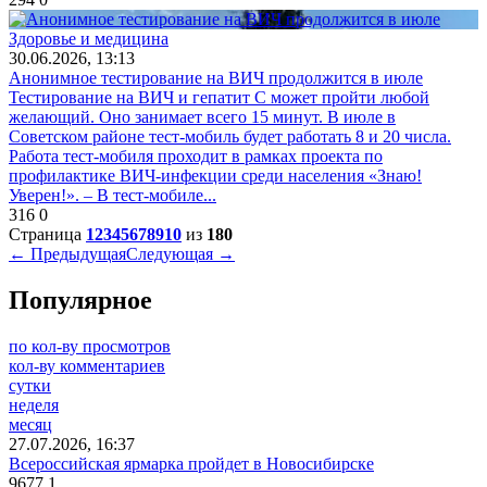
Здоровье и медицина
30.06.2026, 13:13
Анонимное тестирование на ВИЧ продолжится в июле
Тестирование на ВИЧ и гепатит С может пройти любой
желающий. Оно занимает всего 15 минут. В июле в
Советском районе тест-мобиль будет работать 8 и 20 числа.
Работа тест-мобиля проходит в рамках проекта по
профилактике ВИЧ-инфекции среди населения «Знаю!
Уверен!». – В тест-мобиле...
316
0
Страница
1
2
3
4
5
6
7
8
9
10
из
180
← Предыдущая
Следующая →
Популярное
по кол-ву просмотров
кол-ву комментариев
сутки
неделя
месяц
27.07.2026, 16:37
Всероссийская ярмарка пройдет в Новосибирске
9677
1