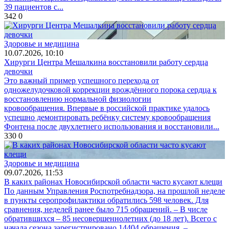
39 пациентов с...
342
0
Здоровье и медицина
10.07.2026, 10:10
Хирурги Центра Мешалкина восстановили работу сердца
девочки
Это важный пример успешного перехода от
одножелудочковой коррекции врождённого порока сердца к
восстановлению нормальной физиологии
кровообращения. Впервые в российской практике удалось
успешно демонтировать ребёнку систему кровообращения
Фонтена после двухлетнего использования и восстановили...
330
0
Здоровье и медицина
09.07.2026, 11:53
В каких районах Новосибирской области часто кусают клещи
По данным Управления Роспотребнадзора, на прошлой неделе
в пункты серопрофилактики обратились 598 человек. Для
сравнения, неделей ранее было 715 обращений. – В числе
обратившихся – 85 несовершеннолетних (до 18 лет). Всего с
начала сезона зарегистрировано 14404 обращения, –...