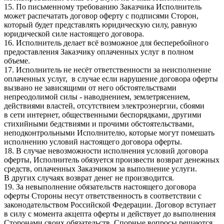
15. По письменному требованию Заказчика Исполнитель
может распечатать договор оферту с подписями Сторон,
который будет представлять юридическую силу, равную
юридической силе настоящего договора.
16. Исполнитель делает всё возможное для бесперебойного
предоставления Заказчику оплаченных услуг в полном
объеме.
17. Исполнитель не несёт ответственности за неисполнение
оплаченных услуг, в случае если нарушение договора оферты
вызвано не зависящими от него обстоятельствами
непреодолимой силы - наводнением, землетрясением,
действиями властей, отсутствием электроэнергии, сбоями
в сети интернет, общественными беспорядками, другими
стихийными бедствиями и прочими обстоятельствами,
неподконтрольными Исполнителю, которые могут помешать
исполнению условий настоящего договора оферты.
18. В случае невозможности исполнения условий договора
оферты, Исполнитель обязуется произвести возврат денежных
средств, оплаченных Заказчиком за выполнение услуги.
В других случаях возврат денег не производится.
19. За невыполнение обязательств настоящего договора
оферты Стороны несут ответственность в соответствии с
законодательством Российской Федерации. Договор вступает
в силу с момента акцепта оферты и действует до выполнения
Сторонами своих обязательств. Спорные вопросы решаются