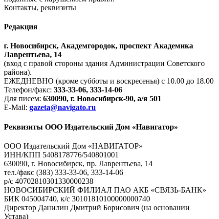
Контакты, реквизиты
Редакция
г. Новосибирск, Академгородок, проспект Академика
Лаврентьева, 14
(вход с правой стороны здания Администрации Советского
района).
ЕЖЕДНЕВНО (кроме субботы и воскресенья) с 10.00 до 18.00
Телефон/факс:
333-33-06, 333-14-06
Для писем:
630090, г. Новосибирск-90, а/я 501
E-Mail:
gazeta@navigato.ru
Реквизиты ООО Издательский Дом «Навигатор»
ООО Издательский Дом «НАВИГАТОР»
ИНН/КПП 5408178776/540801001
630090, г. Новосибирск, пр. Лаврентьева, 14
тел./факс (383) 333-33-06, 333-14-06
р/с 40702810301330000238
НОВОСИБИРСКИЙ ФИЛИАЛ ПАО АКБ «СВЯЗЬ-БАНК»
БИК 045004740, к/с 30101810100000000740
Директор Данилин Дмитрий Борисович (на основании
Устава)