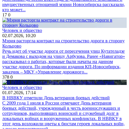
имущественных отношений мэрии Новосибирска рассказали,
кто может...
17
0
Человек и общество
02.07.2026, 10:20
Мэрия расторгла контракт на строительство дороги в сторону
Кольцово
Речь идет об участке дороги от пересечения улиц Кутателадзе
и Демакова с выходом на улицу Арбузова. Ранее «Навигатор»
рассказывал о работах, которые были начаты на данном
участке дороги. По информации издания КП-Новосибирск,
заказчик – МКУ «Управление дорожного...
378
0
Человек и общество
01.07.2026, 17:14
В НВВКУ отметили День ветеранов боевых действий
С 2009 года 1 июля в России отмечают День ветеранов
боевых действий, учрежденный в честь военнослужащих и
сотрудников, выполнявших воинский и служебный долг в
локальных войнах и вооруженных конфликтах. В НВВКУ в
этот день возложили цветы к бюстам героев локальных войн,
а после торжественной...