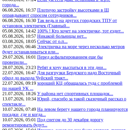
города...
06.08.2026, 16:37
Плотную застройку высотками в Щ
оправдывают спросом сотрудников...
06.08.2026, 16:30
Так ведь и на других городских ТПУ от
остановок электричек (Главный...
05.08.2026, 14:42
100% ! Кто хочет на электричке, тот ездит...
05.08.2026, 10:57
Никакой больницы нет...
03.08.2026, 18:05
Сейчас от о.п...
30.07.2026, 06:46
Электричка на море через несколько метров
будет останавливаться или...
29.07.2026, 16:01
Перед асфальтированием еще бы
проверили...
28.07.2026, 23:23
Ребят я хочу выспаться в эти дни...
22.07.2026, 16:47
Для разгрузки Бердского надо Восточный
обход до выхода Чуйский тракт...
22.07.2026, 09:19
хороший КЦ обращалась туда с проблемой
по нашей УК ...
21.07.2026, 18:26
У района нет спортивных площадок...
13.07.2026, 10:34
Юрий, спасибо за такой сказочный рассказ о
спектакле...
10.07.2026, 07:49
На левом берегу нашего города планируются
посадки ,где и когда...
10.07.2026, 05:01
Под снегом до 30 декабря дорогу
ремонтировать будут...