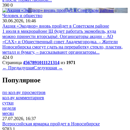
390
0
Человек и общество
30.06.2026, 16:46
Акция «Экодвор» вновь пройдет в Советском районе
1 июля в микрорайоне Щ будет работать экомобиль, куда
можно принести вторсырьё. Организаторы акции – АО
«САХ» и Общественный совет Академгородка. – Жители
Новосибирска смогут сдать на переработку стекло, пластик,
металл и бумагу, – рассказывают организаторы...
424
0
Страница
4
5
6
7
8
9
10
11
12
13
14
из
1971
← Предыдущая
Следующая →
Популярное
по кол-ву просмотров
кол-ву комментариев
сутки
неделя
месяц
27.07.2026, 16:37
Всероссийская ярмарка пройдет в Новосибирске
9783
1