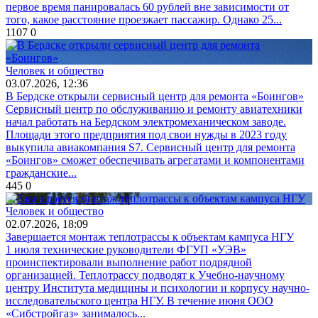
первое время панировалась 60 рублей вне зависимости от
того, какое расстояние проезжает пассажир. Однако 25...
1107
0
Человек и общество
03.07.2026, 12:36
В Бердске открыли сервисный центр для ремонта «Боингов»
Сервисный центр по обслуживанию и ремонту авиатехники
начал работать на Бердском электромеханическом заводе.
Площади этого предприятия под свои нужды в 2023 году
выкупила авиакомпания S7. Сервисный центр для ремонта
«Боингов» сможет обеспечивать агрегатами и компонентами
гражданские...
445
0
Человек и общество
02.07.2026, 18:09
Завершается монтаж теплотрассы к объектам кампуса НГУ
1 июля технические руководители ФГУП «УЭВ»
проинспектировали выполнение работ подрядной
организацией. Теплотрассу подводят к Учебно-научному
центру Института медицины и психологии и корпусу научно-
исследовательского центра НГУ. В течение июня ООО
«Сибстройгаз» занималось...