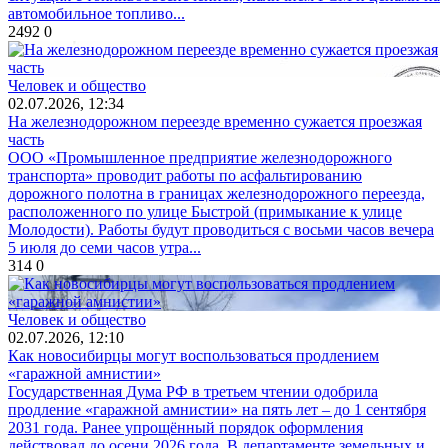
автомобильное топливо...
2492
0
Человек и общество
02.07.2026, 12:34
На железнодорожном переезде временно сужается проезжая
часть
ООО «Промышленное предприятие железнодорожного
транспорта» проводит работы по асфальтированию
дорожного полотна в границах железнодорожного переезда,
расположенного по улице Быстрой (примыкание к улице
Молодости). Работы будут проводиться с восьми часов вечера
5 июля до семи часов утра...
314
0
Человек и общество
02.07.2026, 12:10
Как новосибирцы могут воспользоваться продлением
«гаражной амнистии»
Государственная Дума РФ в третьем чтении одобрила
продление «гаражной амнистии» на пять лет – до 1 сентября
2031 года. Ранее упрощённый порядок оформления
действовал до осени 2026 года. В департаменте земельных и