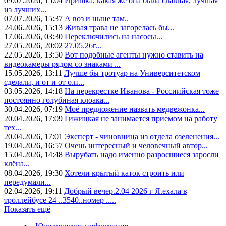
09.07.2026, 15:04
Иришка, какая же она была славная, лучшая
из лучших...
07.07.2026, 15:37
А воз и ныне там..
24.06.2026, 15:13
Живая трава не загорелась бы...
17.06.2026, 03:30
Переключились на насосы...
27.05.2026, 20:02
27.05.26г...
22.05.2026, 13:50
Вот подобные агенты нужно ставить на
видеокамеры рядом со знаками ...
15.05.2026, 13:11
Лучше бы тротуар на Университетском
сделали, и от и от о.п...
03.05.2026, 14:18
На перекрестке Иванова - Россиийская тоже
постоянно голубиная клоака...
30.04.2026, 07:19
Моё предложение назвать медвежонка...
20.04.2026, 17:09
Гижицкая не занимается приемом на работу
тех...
20.04.2026, 17:01
Эксперт - чиновница из отдела озеленения...
19.04.2026, 16:57
Очень интересный и человечный автор...
15.04.2026, 14:48
Вырубать надо именно разросшиеся заросли
клёна...
08.04.2026, 19:30
Хотели крытый каток строить или
передумали...
02.04.2026, 19:11
Добрый вечер.2.04 2026 г Я.ехала в
троллейбусе 24 ..3540..номер .....
Показать ещё