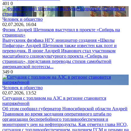
401
0
Человек и общество
02.07.2026, 16:04
Физик Андрей Щетников выступил в проекте «Сибирь на
страницах»
Выпускник физфака НГУ, инициатор создания «Школы
Пифагора» Андрей Щетников также известен как поэт и
переводчик. В июне Андрей Иванович стал участником
масштабного социокультурного проекта «Сибирь на
страницах», представив переводы стихов самобытной
американской поэтессы...
349
0
Человек и общество
02.07.2026, 13:52
Ситуация с топливом на АЗС в регионе становится
напряжённой
Об этом сообщил губернатор Новосибирской области Андрей
Травников во время заседания оперативного штаба по
организации бесперебойного топливообеспечения и
мониторингу цен на нефтепродукты. Как отметил глава НСО,
ситуация с топливообеспечением, наличием ГСМ и ценами на