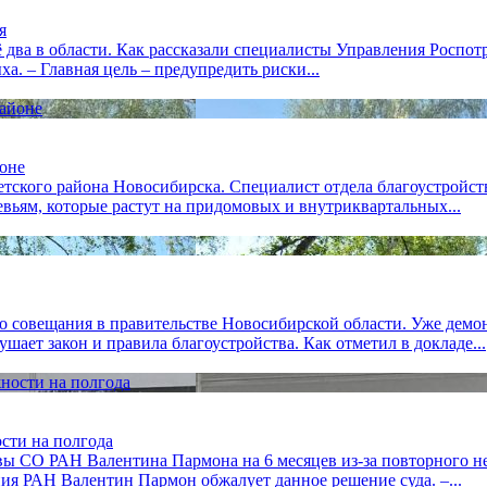
я
ё два в области. Как рассказали специалисты Управления Роспот
а. – Главная цель – предупредить риски...
йоне
кого района Новосибирска. Специалист отдела благоустройства
вьям, которые растут на придомовых и внутриквартальных...
о совещания в правительстве Новосибирской области. Уже демон
ает закон и правила благоустройства. Как отметил в докладе...
сти на полгода
вы СО РАН Валентина Пармона на 6 месяцев из-за повторного н
ия РАН Валентин Пармон обжалует данное решение суда. –...