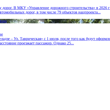
 дорог. В МКУ «Управление дорожного строительства» в 2026 год
томобильных дорог, в том числе 79 объектов нацпроекта...
не
еладзе – Ул. Таврическая» с 1 июля, после того как будут офор
асстояние проезжает пассажир. Однако 25...