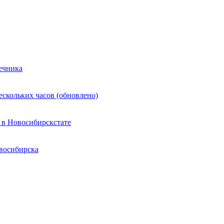
ечника
ескольких часов (обновлено)
 в Новосибирскстате
восибирска