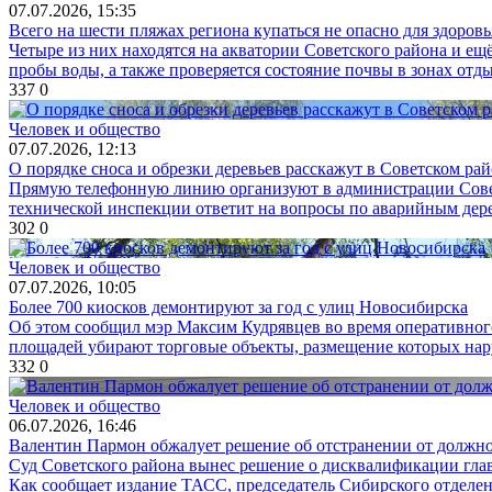
07.07.2026, 15:35
Всего на шести пляжах региона купаться не опасно для здоровь
Четыре из них находятся на акватории Советского района и ещ
пробы воды, а также проверяется состояние почвы в зонах отдых
337
0
Человек и общество
07.07.2026, 12:13
О порядке сноса и обрезки деревьев расскажут в Советском ра
Прямую телефонную линию организуют в администрации Советс
технической инспекции ответит на вопросы по аварийным дере
302
0
Человек и общество
07.07.2026, 10:05
Более 700 киосков демонтируют за год с улиц Новосибирска
Об этом сообщил мэр Максим Кудрявцев во время оперативног
площадей убирают торговые объекты, размещение которых наруш
332
0
Человек и общество
06.07.2026, 16:46
Валентин Пармон обжалует решение об отстранении от должно
Суд Советского района вынес решение о дисквалификации гла
Как сообщает издание ТАСС, председатель Сибирского отделен