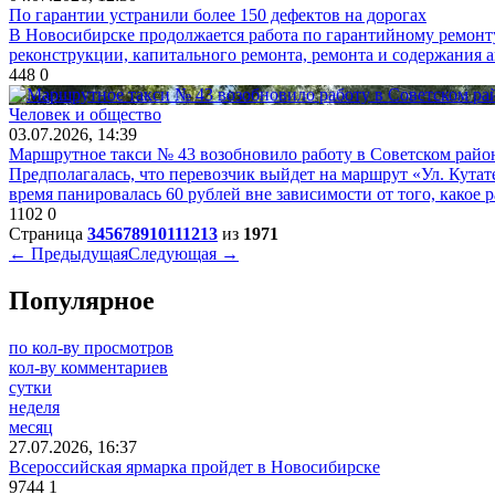
По гарантии устранили более 150 дефектов на дорогах
В Новосибирске продолжается работа по гарантийному ремонту
реконструкции, капитального ремонта, ремонта и содержания ав
448
0
Человек и общество
03.07.2026, 14:39
Маршрутное такси № 43 возобновило работу в Советском райо
Предполагалась, что перевозчик выйдет на маршрут «Ул. Кутат
время панировалась 60 рублей вне зависимости от того, какое р
1102
0
Страница
3
4
5
6
7
8
9
10
11
12
13
из
1971
← Предыдущая
Следующая →
Популярное
по кол-ву просмотров
кол-ву комментариев
сутки
неделя
месяц
27.07.2026, 16:37
Всероссийская ярмарка пройдет в Новосибирске
9744
1