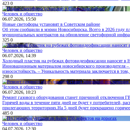
423
0
Человек и общество
06.07.2026, 15:50
Новые светофоры установят в Советском районе
Об этом сообщили в мэрии Новосибирска. Всего в 2026 году п
муниципальных контрактов на обновление светофорной инфрастр
325
0
Человек и общество
06.07.2026, 14:39
Холодный пластик на рубежах фотовидеофиксации наносят в 
Инновационным материалом новосибирского производителя – х
износостойкость. – Уникальность материала заключается в том,
298
0
Человек и общество
06.07.2026, 10:23
Ремонт газового оборудования станет причиной отключения Г
Горячей воды в течение пяти дней не будет у потребителей, 
прилегающих территориях.На 5 дней будет прекращено горячее
485
0
Человек и общество
04.07.2026, 12:30