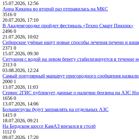
15.07.2026, 12:56
Анна Кикина во второй раз отправилась на МКС
3516
0
20.07.2026, 17:10
В Академгородке пройдет фестиваль «Техно Смарт Пикник»
2496
0
21.07.2026, 10:02
Сибирские учёные ищут новые способы лечения печени и киш
2371
0
15.07.2026, 09:30
Ситуация с водой на левом берегу стабилизируется в течение н
2313
0
03.08.2026, 12:24
Самый популярный маршрут пригородного сообщения назвали
2000
1
13.07.2026, 11:03
Сервис 2ГИС публикует данные о наличии бензина на АЗС Но
1656
0
13.07.2026, 14:06
Большегрузы будут заправлять на отдельных АЗС
1415
0
18.07.2026, 09:21
На Бердском шоссе КамАЗ врезался в столб
1112
0
09.07.2026, 17:20