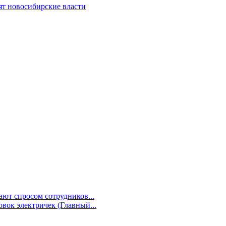
ят новосибирские власти
ют спросом сотрудников...
овок электричек (Главный...