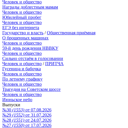
Человек и общество
Награды доблестным мамам
Человек и общество
Юбилейный пробег
Человек и общество
ЕГЭ без интернета
Государство и власть
/
Общественная приёмная
О брошенных машинах
Человек и общество
59-й день рождения НВВКУ
Человек и общество
Сильно отстаём в голосовании
Человек и общество
/
ПРИТЧА
Гусеница и бабочка
Человек и общество
По летнему графику
Человек и общество
Трагедия на Советском шоссе
Человек и общество
Июньское небо
Выпуски
№30
(1553)
от 07.08.2026
№29
(1552)
от 31.07.2026
№28
(1551)
от 24.07.2026
№27
(1550)
от 17.07.2026