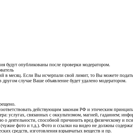
ния будут опубликованы после проверки модератором.
ователь
й в месяц. Если Вы исчерпали свой лимит, то Вы можете подать
в другом случае Ваше объявление будет удалено модератором.
рещено.
соответствовать действующим законам РФ и этическим принцип
ра: услугах, связанных с оккультизмом, магией, гаданием; инфо
 о деятельности, способной причинить вред физическому и пс
чужие фото и т.д.). Фото и ссылки на видео не должны содержат
ских средств, изготовления взрывчатых веществ и пр.