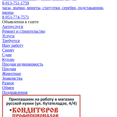
8-913-751-1759
часы, значки, монеты, статуэтки, серебро, подстаканник,
иконы
8-953-774-7571
Объявления в газете
Автоуслуги
Ремонт и строительство
Услуги
Требуется
Ищу работу
Сниму
Сдам
Куплю
Продам недвижимость
Продам
Животные
Знакомства
Разное
Обмен
Поздравления