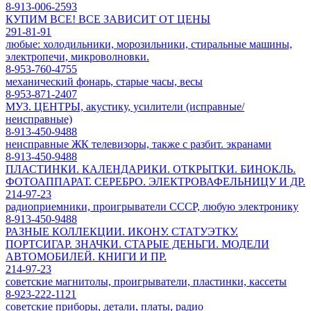
8-913-006-2593
КУПИМ ВСЕ! ВСЕ ЗАВИСИТ ОТ ЦЕНЫ
291-81-91
любые: холодильники, морозильники, стиральные машины,
электропечи, микроволновки.
8-953-760-4755
механический фонарь, старые часы, весы
8-953-871-2407
МУЗ. ЦЕНТРЫ, акустику, усилители (исправные/
неисправные)
8-913-450-9488
неисправные ЖК телевизоры, также с разбит. экранами
8-913-450-9488
ПЛАСТИНКИ. КАЛЕНДАРИКИ. ОТКРЫТКИ. БИНОКЛЬ.
ФОТОАППАРАТ. СЕРЕБРО. ЭЛЕКТРОВАФЕЛЬНИЦУ И ДР.
214-97-23
радиоприемники, проигрыватели СССР, любую электронику
8-913-450-9488
РАЗНЫЕ КОЛЛЕКЦИИ. ИКОНУ. СТАТУЭТКУ.
ПОРТСИГАР. ЗНАЧКИ. СТАРЫЕ ДЕНЬГИ. МОДЕЛИ
АВТОМОБИЛЕЙ. КНИГИ И ПР.
214-97-23
советские магнитолы, проигрыватели, пластинки, кассеты
8-923-222-1121
советские приборы, детали, платы, радио