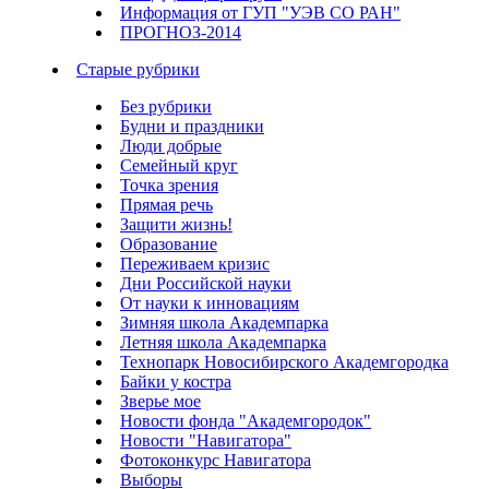
Информация от ГУП "УЭВ СО РАН"
ПРОГНОЗ-2014
Старые рубрики
Без рубрики
Будни и праздники
Люди добрые
Семейный круг
Точка зрения
Прямая речь
Защити жизнь!
Образование
Переживаем кризис
Дни Российской науки
От науки к инновациям
Зимняя школа Академпарка
Летняя школа Академпарка
Технопарк Новосибирского Академгородка
Байки у костра
Зверье мое
Новости фонда "Академгородок"
Новости "Навигатора"
Фотоконкурс Навигатора
Выборы