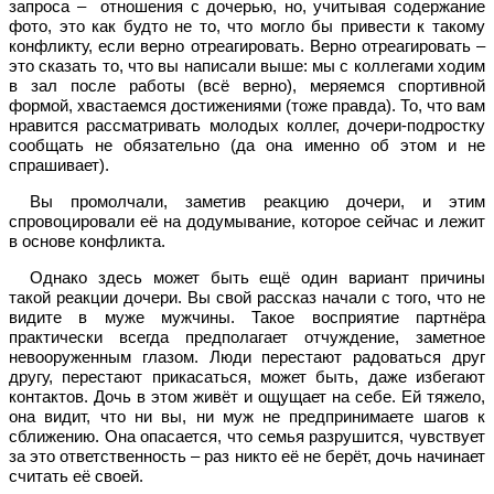
запроса – отношения с дочерью, но, учитывая содержание
фото, это как будто не то, что могло бы привести к такому
конфликту, если верно отреагировать. Верно отреагировать –
это сказать то, что вы написали выше: мы с коллегами ходим
в зал после работы (всё верно), меряемся спортивной
формой, хвастаемся достижениями (тоже правда). То, что вам
нравится рассматривать молодых коллег, дочери-подростку
сообщать не обязательно (да она именно об этом и не
спрашивает).
Вы промолчали, заметив реакцию дочери, и этим
спровоцировали её на додумывание, которое сейчас и лежит
в основе конфликта.
Однако здесь может быть ещё один вариант причины
такой реакции дочери. Вы свой рассказ начали с того, что не
видите в муже мужчины. Такое восприятие партнёра
практически всегда предполагает отчуждение, заметное
невооруженным глазом. Люди перестают радоваться друг
другу, перестают прикасаться, может быть, даже избегают
контактов. Дочь в этом живёт и ощущает на себе. Ей тяжело,
она видит, что ни вы, ни муж не предпринимаете шагов к
сближению. Она опасается, что семья разрушится, чувствует
за это ответственность – раз никто её не берёт, дочь начинает
считать её своей.