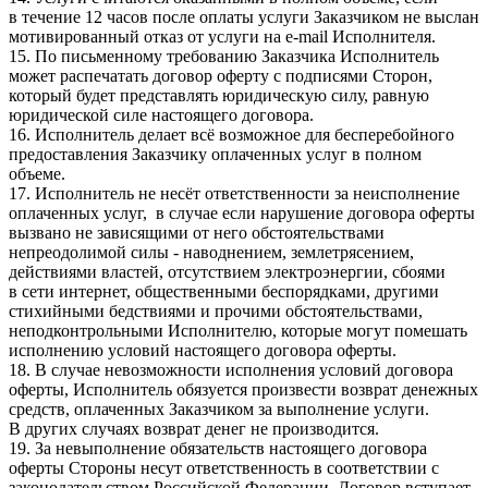
в течение 12 часов после оплаты услуги Заказчиком не выслан
мотивированный отказ от услуги на e-mail Исполнителя.
15. По письменному требованию Заказчика Исполнитель
может распечатать договор оферту с подписями Сторон,
который будет представлять юридическую силу, равную
юридической силе настоящего договора.
16. Исполнитель делает всё возможное для бесперебойного
предоставления Заказчику оплаченных услуг в полном
объеме.
17. Исполнитель не несёт ответственности за неисполнение
оплаченных услуг, в случае если нарушение договора оферты
вызвано не зависящими от него обстоятельствами
непреодолимой силы - наводнением, землетрясением,
действиями властей, отсутствием электроэнергии, сбоями
в сети интернет, общественными беспорядками, другими
стихийными бедствиями и прочими обстоятельствами,
неподконтрольными Исполнителю, которые могут помешать
исполнению условий настоящего договора оферты.
18. В случае невозможности исполнения условий договора
оферты, Исполнитель обязуется произвести возврат денежных
средств, оплаченных Заказчиком за выполнение услуги.
В других случаях возврат денег не производится.
19. За невыполнение обязательств настоящего договора
оферты Стороны несут ответственность в соответствии с
законодательством Российской Федерации. Договор вступает