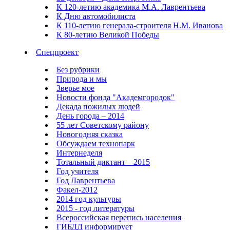
К 120-летию академика М.А. Лаврентьева
К Дню автомобилиста
К 110-летию генерала-строителя Н.М. Иванова
К 80-летию Великой Победы
Спецпроект
Без рубрики
Природа и мы
Зверье мое
Новости фонда "Академгородок"
Декада пожилых людей
День города – 2014
55 лет Советскому району
Новогодняя сказка
Обсуждаем технопарк
Интернеделя
Тотальный диктант – 2015
Год учителя
Год Лаврентьева
Факел-2012
2014 год культуры
2015 - год литературы
Всероссийская перепись населения
ГИБДД информирует