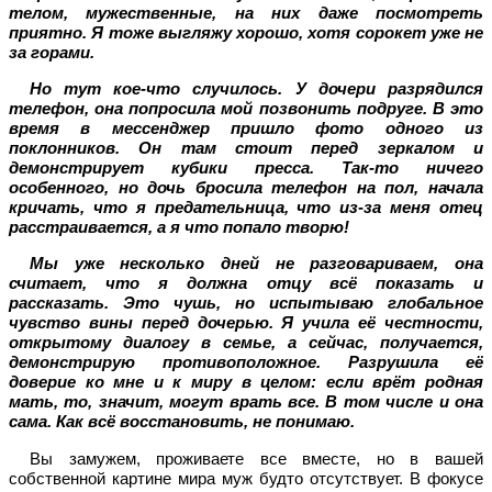
телом, мужественные, на них даже посмотреть
приятно. Я тоже выгляжу хорошо, хотя сорокет уже не
за горами.
Но тут кое-что случилось. У дочери разрядился
телефон, она попросила мой позвонить подруге. В это
время в мессенджер пришло фото одного из
поклонников. Он там стоит перед зеркалом и
демонстрирует кубики пресса. Так-то ничего
особенного, но дочь бросила телефон на пол, начала
кричать, что я предательница, что из-за меня отец
расстраивается, а я что попало творю!
Мы уже несколько дней не разговариваем, она
считает, что я должна отцу всё показать и
рассказать. Это чушь, но испытываю глобальное
чувство вины перед дочерью. Я учила её честности,
открытому диалогу в семье, а сейчас, получается,
демонстрирую противоположное. Разрушила её
доверие ко мне и к миру в целом: если врёт родная
мать, то, значит, могут врать все. В том числе и она
сама. Как всё восстановить, не понимаю.
Вы замужем, проживаете все вместе, но в вашей
собственной картине мира муж будто отсутствует. В фокусе