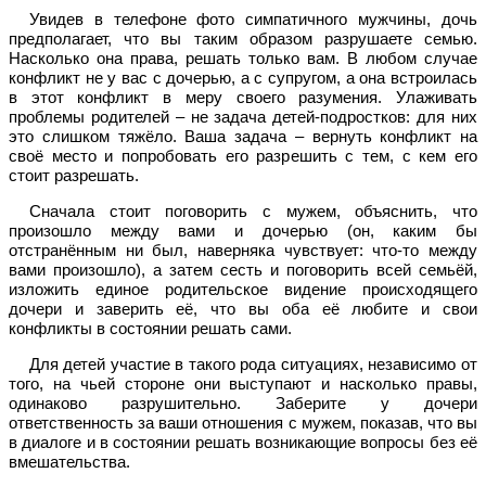
Увидев в телефоне фото симпатичного мужчины, дочь
предполагает, что вы таким образом разрушаете семью.
Насколько она права, решать только вам. В любом случае
конфликт не у вас с дочерью, а с супругом, а она встроилась
в этот конфликт в меру своего разумения. Улаживать
проблемы родителей – не задача детей-подростков: для них
это слишком тяжёло. Ваша задача – вернуть конфликт на
своё место и попробовать его разрешить с тем, с кем его
стоит разрешать.
Сначала стоит поговорить с мужем, объяснить, что
произошло между вами и дочерью (он, каким бы
отстранённым ни был, наверняка чувствует: что-то между
вами произошло), а затем сесть и поговорить всей семьёй,
изложить единое родительское видение происходящего
дочери и заверить её, что вы оба её любите и свои
конфликты в состоянии решать сами.
Для детей участие в такого рода ситуациях, независимо от
того, на чьей стороне они выступают и насколько правы,
одинаково разрушительно. Заберите у дочери
ответственность за ваши отношения с мужем, показав, что вы
в диалоге и в состоянии решать возникающие вопросы без её
вмешательства.