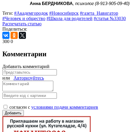
Анна БЕРДНИКОВА
, психолог (8-913-905-09-40)
Теги:
#Академгородок
#Новосибирск
#газета_Навигатор
#Человек и общество
#Школа для родителей
#статья №33030
Распечатать статью
Поделиться:
300
0
Комментарии
Добавить комментарий
или
Авторизуйтесь
согласен с
условиями подачи комментариев