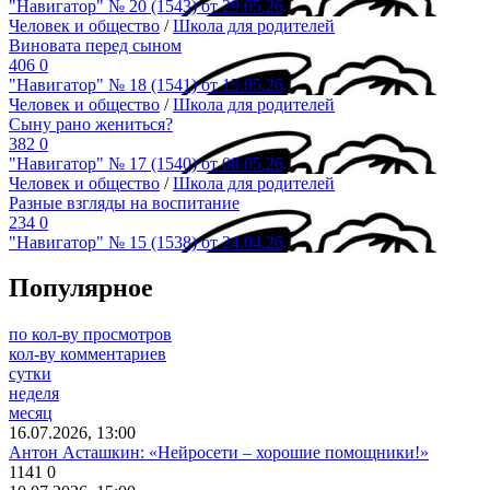
"Навигатор" № 20 (1543) от 29.05.26
Человек и общество
/
Школа для родителей
Виновата перед сыном
406
0
"Навигатор" № 18 (1541) от 15.05.26
Человек и общество
/
Школа для родителей
Сыну рано жениться?
382
0
"Навигатор" № 17 (1540) от 08.05.26
Человек и общество
/
Школа для родителей
Разные взгляды на воспитание
234
0
"Навигатор" № 15 (1538) от 24.04.26
Популярное
по кол-ву просмотров
кол-ву комментариев
сутки
неделя
месяц
16.07.2026, 13:00
Антон Асташкин: «Нейросети – хорошие помощники!»
1141
0