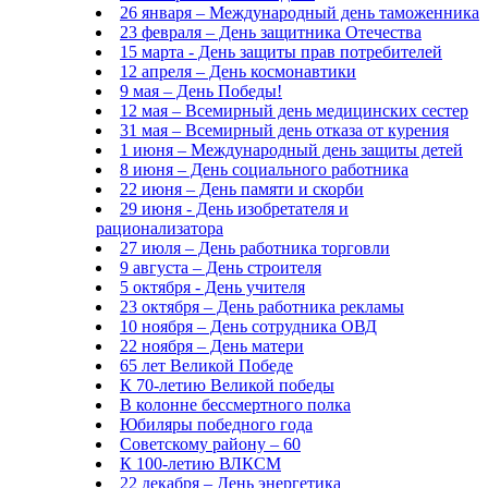
26 января – Международный день таможенника
23 февраля – День защитника Отечества
15 марта - День защиты прав потребителей
12 апреля – День космонавтики
9 мая – День Победы!
12 мая – Всемирный день медицинских сестер
31 мая – Всемирный день отказа от курения
1 июня – Международный день защиты детей
8 июня – День социального работника
22 июня – День памяти и скорби
29 июня - День изобретателя и
рационализатора
27 июля – День работника торговли
9 августа – День строителя
5 октября - День учителя
23 октября – День работника рекламы
10 ноября – День сотрудника ОВД
22 ноября – День матери
65 лет Великой Победе
К 70-летию Великой победы
В колонне бессмертного полка
Юбиляры победного года
Советскому району – 60
К 100-летию ВЛКСМ
22 декабря – День энергетика