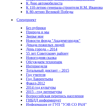
К Дню автомобилиста
К 110-летию генерала-строителя Н.М. Иванова
К 80-летию Великой Победы
Спецпроект
Без рубрики
Природа и мы
Зверье мое
Новости фонда "Академгородок"
Декада пожилых людей
День города – 2014
55 лет Советскому району
Новогодняя сказка
Обсуждаем технопарк
Интернеделя
Тотальный диктант – 2015
Год учителя
Год Лаврентьева
Факел-2012
2014 год культуры
2015 - год литературы
Всероссийская перепись населения
ГИБДД информирует
Информация от ГУП "УЭВ СО РАН"