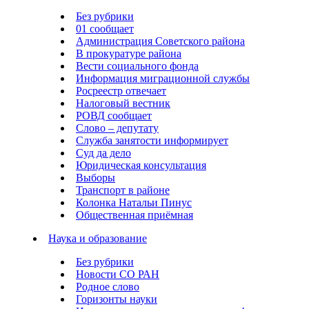
Без рубрики
01 сообщает
Администрация Советского района
В прокуратуре района
Вести социального фонда
Информация миграционной службы
Росреестр отвечает
Налоговый вестник
РОВД сообщает
Слово – депутату
Служба занятости информирует
Суд да дело
Юридическая консультация
Выборы
Транспорт в районе
Колонка Натальи Пинус
Общественная приёмная
Наука и образование
Без рубрики
Новости СО РАН
Родное слово
Горизонты науки