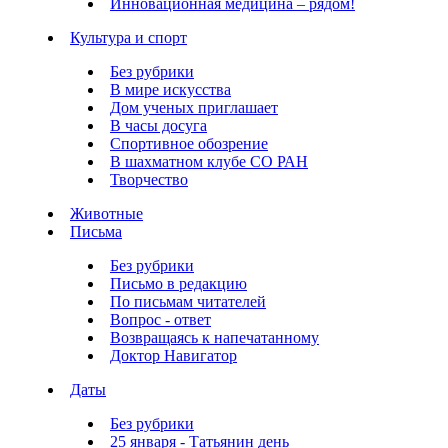
Инновационная медицина – рядом!
Культура и спорт
Без рубрики
В мире искусства
Дом ученых приглашает
В часы досуга
Спортивное обозрение
В шахматном клубе СО РАН
Творчество
Животные
Письма
Без рубрики
Письмо в редакцию
По письмам читателей
Вопрос - ответ
Возвращаясь к напечатанному
Доктор Навигатор
Даты
Без рубрики
25 января - Татьянин день