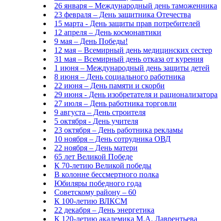
26 января – Международный день таможенника
23 февраля – День защитника Отечества
15 марта - День защиты прав потребителей
12 апреля – День космонавтики
9 мая – День Победы!
12 мая – Всемирный день медицинских сестер
31 мая – Всемирный день отказа от курения
1 июня – Международный день защиты детей
8 июня – День социального работника
22 июня – День памяти и скорби
29 июня - День изобретателя и рационализатора
27 июля – День работника торговли
9 августа – День строителя
5 октября - День учителя
23 октября – День работника рекламы
10 ноября – День сотрудника ОВД
22 ноября – День матери
65 лет Великой Победе
К 70-летию Великой победы
В колонне бессмертного полка
Юбиляры победного года
Советскому району – 60
К 100-летию ВЛКСМ
22 декабря – День энергетика
К 120-летию академика М.А. Лаврентьева