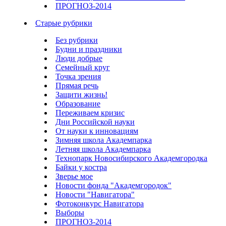
ПРОГНОЗ-2014
Старые рубрики
Без рубрики
Будни и праздники
Люди добрые
Семейный круг
Точка зрения
Прямая речь
Защити жизнь!
Образование
Переживаем кризис
Дни Российской науки
От науки к инновациям
Зимняя школа Академпарка
Летняя школа Академпарка
Технопарк Новосибирского Академгородка
Байки у костра
Зверье мое
Новости фонда "Академгородок"
Новости "Навигатора"
Фотоконкурс Навигатора
Выборы
ПРОГНОЗ-2014