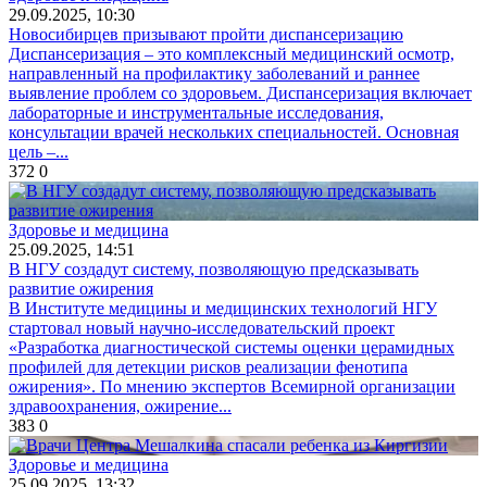
29.09.2025, 10:30
Новосибирцев призывают пройти диспансеризацию
Диспансеризация – это комплексный медицинский осмотр,
направленный на профилактику заболеваний и раннее
выявление проблем со здоровьем. Диспансеризация включает
лабораторные и инструментальные исследования,
консультации врачей нескольких специальностей. Основная
цель –...
372
0
Здоровье и медицина
25.09.2025, 14:51
В НГУ создадут систему, позволяющую предсказывать
развитие ожирения
В Институте медицины и медицинских технологий НГУ
стартовал новый научно-исследовательский проект
«Разработка диагностической системы оценки церамидных
профилей для детекции рисков реализации фенотипа
ожирения». По мнению экспертов Всемирной организации
здравоохранения, ожирение...
383
0
Здоровье и медицина
25.09.2025, 13:32