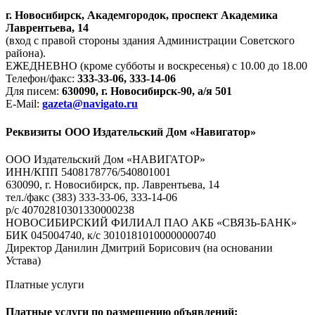
г. Новосибирск, Академгородок, проспект Академика
Лаврентьева, 14
(вход с правой стороны здания Администрации Советского
района).
ЕЖЕДНЕВНО (кроме субботы и воскресенья) с 10.00 до 18.00
Телефон/факс:
333-33-06, 333-14-06
Для писем:
630090, г. Новосибирск-90, а/я 501
E-Mail:
gazeta@navigato.ru
Реквизиты ООО Издательский Дом «Навигатор»
ООО Издательский Дом «НАВИГАТОР»
ИНН/КПП 5408178776/540801001
630090, г. Новосибирск, пр. Лаврентьева, 14
тел./факс (383) 333-33-06, 333-14-06
р/с 40702810301330000238
НОВОСИБИРСКИЙ ФИЛИАЛ ПАО АКБ «СВЯЗЬ-БАНК»
БИК 045004740, к/с 30101810100000000740
Директор Данилин Дмитрий Борисович (на основании
Устава)
Платные услуги
Платные услуги по размещению объявлений: