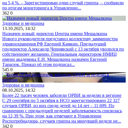
на 5,4 %. – Зарегистрирован один случай гриппа, – сообщили
по итогам мониторинга в Управлении...
362
0
Здоровье и медицина
13.10.2025, 14:32
Назначен новый директор Центра имени Мешалкина
Нового руководителя представил коллективу замминистра
здравоохранения РФ Евгений Камкин. Предыдущий
гендиректор Александр Чернявский с 13 октября уволился по
собственному желанию. Генеральным директором НМИЦ
имени академика Е.Н. Мешалкина назначен Евгений
Тарасюк. Приказ об этом подписал...
545
0
Здоровье и медицина
08.10.2025, 14:32
Более 22 тысяч человек заболели ОРВИ за неделю в регионе
С 29 сентября по 5 октября в НСО зарегистрировано 22 327
случаев ОРВИ, из них среди детей до 14 лет – 11 699. По
сравнению с предыдущей неделей заболеваемость снизилась
на 12,39 %. При этом, как отмечают в Управлении
Роспотребнадзора, случаев гриппа на минувшей неделе не...
342
0