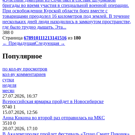
бригады во время участия в специальной военной операции.
При освобождении Курской области боец вместе с
товарищами преодолел 16 километров под землей. В течение
нескольких дней люди находились в замкнутом пространстве,
где было трудно дышать. Эта...
388
0
Страница
6
7
8
9
10
11
12
13
14
15
16
из
180
← Предыдущая
Следующая →
Популярное
по кол-ву просмотров
кол-ву комментариев
сутки
неделя
месяц
27.07.2026, 16:37
Всероссийская ярмарка пройдет в Новосибирске
9740
1
15.07.2026, 12:56
Анна Кикина во второй раз отправилась на МКС
3510
0
20.07.2026, 17:10
В Академгородке пройдет фестиваль «Техно Смарт Пикник»