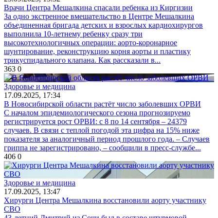
Врачи Центра Мешалкина спасали ребенка из Киргизии
За одно экстренное вмешательство в Центре Мешалкина
объединенная бригада детских и взрослых кардиохирургов
выполнила 10‑летнему ребенку сразу три
высокотехнологичных операции: аорто‑коронарное
шунтирование, реконструкцию корня аорты и пластику
трикуспидального клапана. Как рассказали в...
363
0
Здоровье и медицина
17.09.2025, 17:34
В Новосибирской области растёт число заболевших ОРВИ
С началом эпидемиологического сезона прогнозируемо
регистрируется рост ОРВИ: с 8 по 14 сентября – 24379
случаев. В связи с теплой погодой эта цифра на 15% ниже
показателя за аналогичный период прошлого года. – Случаев
гриппа не зарегистрировано, – сообщили в пресс-службе...
406
0
Здоровье и медицина
17.09.2025, 13:47
Хирурги Центра Мешалкина восстановили аорту участнику
СВО
43-летний Дмитрий из Сочи был в составе штурмовой