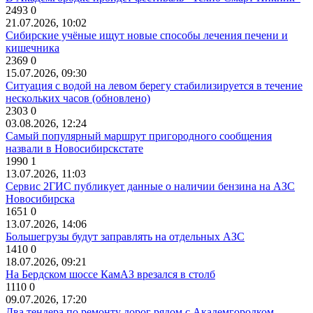
2493
0
21.07.2026, 10:02
Сибирские учёные ищут новые способы лечения печени и
кишечника
2369
0
15.07.2026, 09:30
Ситуация с водой на левом берегу стабилизируется в течение
нескольких часов (обновлено)
2303
0
03.08.2026, 12:24
Самый популярный маршрут пригородного сообщения
назвали в Новосибирскстате
1990
1
13.07.2026, 11:03
Сервис 2ГИС публикует данные о наличии бензина на АЗС
Новосибирска
1651
0
13.07.2026, 14:06
Большегрузы будут заправлять на отдельных АЗС
1410
0
18.07.2026, 09:21
На Бердском шоссе КамАЗ врезался в столб
1110
0
09.07.2026, 17:20
Два тендера по ремонту дорог рядом с Академгородком