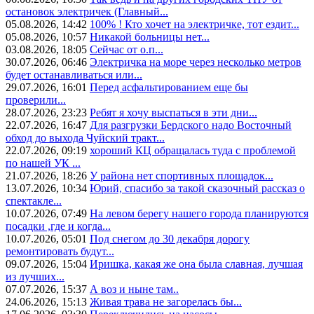
остановок электричек (Главный...
05.08.2026, 14:42
100% ! Кто хочет на электричке, тот ездит...
05.08.2026, 10:57
Никакой больницы нет...
03.08.2026, 18:05
Сейчас от о.п...
30.07.2026, 06:46
Электричка на море через несколько метров
будет останавливаться или...
29.07.2026, 16:01
Перед асфальтированием еще бы
проверили...
28.07.2026, 23:23
Ребят я хочу выспаться в эти дни...
22.07.2026, 16:47
Для разгрузки Бердского надо Восточный
обход до выхода Чуйский тракт...
22.07.2026, 09:19
хороший КЦ обращалась туда с проблемой
по нашей УК ...
21.07.2026, 18:26
У района нет спортивных площадок...
13.07.2026, 10:34
Юрий, спасибо за такой сказочный рассказ о
спектакле...
10.07.2026, 07:49
На левом берегу нашего города планируются
посадки ,где и когда...
10.07.2026, 05:01
Под снегом до 30 декабря дорогу
ремонтировать будут...
09.07.2026, 15:04
Иришка, какая же она была славная, лучшая
из лучших...
07.07.2026, 15:37
А воз и ныне там..
24.06.2026, 15:13
Живая трава не загорелась бы...