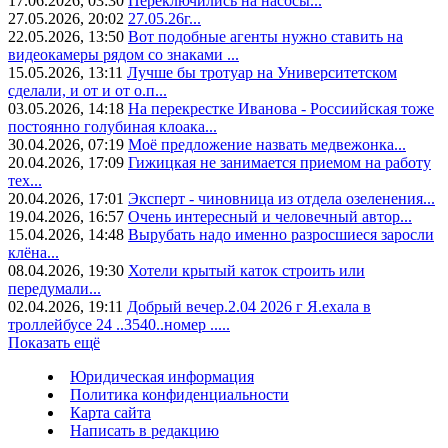
17.06.2026, 03:30
Переключились на насосы...
27.05.2026, 20:02
27.05.26г...
22.05.2026, 13:50
Вот подобные агенты нужно ставить на
видеокамеры рядом со знаками ...
15.05.2026, 13:11
Лучше бы тротуар на Университетском
сделали, и от и от о.п...
03.05.2026, 14:18
На перекрестке Иванова - Россиийская тоже
постоянно голубиная клоака...
30.04.2026, 07:19
Моё предложение назвать медвежонка...
20.04.2026, 17:09
Гижицкая не занимается приемом на работу
тех...
20.04.2026, 17:01
Эксперт - чиновница из отдела озеленения...
19.04.2026, 16:57
Очень интересный и человечный автор...
15.04.2026, 14:48
Вырубать надо именно разросшиеся заросли
клёна...
08.04.2026, 19:30
Хотели крытый каток строить или
передумали...
02.04.2026, 19:11
Добрый вечер.2.04 2026 г Я.ехала в
троллейбусе 24 ..3540..номер .....
Показать ещё
Юридическая информация
Политика конфиденциальности
Карта сайта
Написать в редакцию