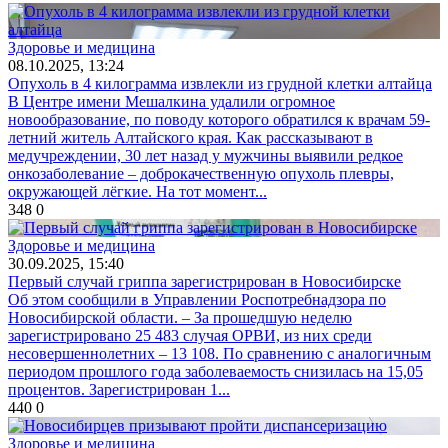
Здоровье и медицина
08.10.2025, 13:24
Опухоль в 4 килограмма извлекли из грудной клетки алтайца
В Центре имени Мешалкина удалили огромное
новообразование, по поводу которого обратился к врачам 59-
летний житель Алтайского края. Как рассказывают в
медучреждении, 30 лет назад у мужчины выявили редкое
онкозаболевание – доброкачественную опухоль плевры,
окружающей лёгкие. На тот момент...
348
0
Здоровье и медицина
30.09.2025, 15:40
Первый случай гриппа зарегистрирован в Новосибирске
Об этом сообщили в Управлении Роспотребнадзора по
Новосибирской области. – За прошедшую неделю
зарегистрировано 25 483 случая ОРВИ, из них среди
несовершеннолетних – 13 108. По сравнению с аналогичным
периодом прошлого года заболеваемость снизилась на 15,05
процентов. Зарегистрирован 1...
440
0
Здоровье и медицина