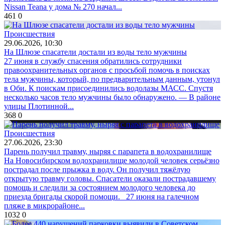
Nissan Teana у дома № 270 начал...
461
0
Происшествия
29.06.2026, 10:30
На Шлюзе спасатели достали из воды тело мужчины
27 июня в службу спасения обратились сотрудники
правоохранительных органов с просьбой помочь в поисках
тела мужчины, который, по предварительным данным, утонул
в Оби. К поискам присоединились водолазы МАСС. Спустя
несколько часов тело мужчины было обнаружено. — В районе
улицы Плотинной...
368
0
Происшествия
27.06.2026, 23:30
Парень получил травму, ныряя с парапета в водохранилище
На Новосибирском водохранилище молодой человек серьёзно
пострадал после прыжка в воду. Он получил тяжёлую
открытую травму головы. Спасатели оказали пострадавшему
помощь и следили за состоянием молодого человека до
приезда бригады скорой помощи. 27 июня на галечном
пляже в микрорайоне...
1032
0