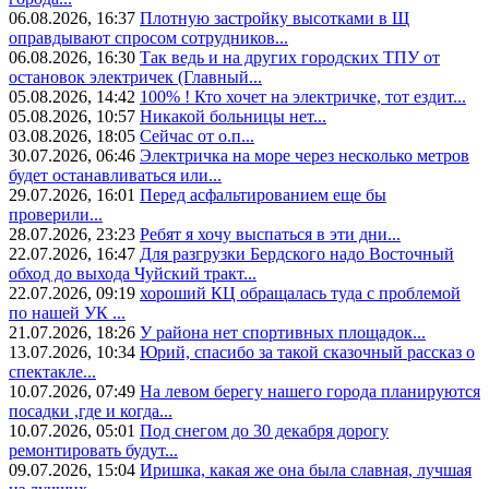
06.08.2026, 16:37
Плотную застройку высотками в Щ
оправдывают спросом сотрудников...
06.08.2026, 16:30
Так ведь и на других городских ТПУ от
остановок электричек (Главный...
05.08.2026, 14:42
100% ! Кто хочет на электричке, тот ездит...
05.08.2026, 10:57
Никакой больницы нет...
03.08.2026, 18:05
Сейчас от о.п...
30.07.2026, 06:46
Электричка на море через несколько метров
будет останавливаться или...
29.07.2026, 16:01
Перед асфальтированием еще бы
проверили...
28.07.2026, 23:23
Ребят я хочу выспаться в эти дни...
22.07.2026, 16:47
Для разгрузки Бердского надо Восточный
обход до выхода Чуйский тракт...
22.07.2026, 09:19
хороший КЦ обращалась туда с проблемой
по нашей УК ...
21.07.2026, 18:26
У района нет спортивных площадок...
13.07.2026, 10:34
Юрий, спасибо за такой сказочный рассказ о
спектакле...
10.07.2026, 07:49
На левом берегу нашего города планируются
посадки ,где и когда...
10.07.2026, 05:01
Под снегом до 30 декабря дорогу
ремонтировать будут...
09.07.2026, 15:04
Иришка, какая же она была славная, лучшая