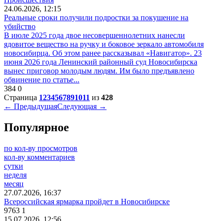
24.06.2026, 12:15
Реальные сроки получили подростки за покушение на
убийство
В июле 2025 года двое несовершеннолетних нанесли
ядовитое вещество на ручку и боковое зеркало автомобиля
новосибирца. Об этом ранее рассказывал «Навигатор». 23
июня 2026 года Ленинский районный суд Новосибирска
вынес приговор молодым людям. Им было предъявлено
обвинение по статье...
384
0
Страница
1
2
3
4
5
6
7
8
9
10
11
из
428
← Предыдущая
Следующая →
Популярное
по кол-ву просмотров
кол-ву комментариев
сутки
неделя
месяц
27.07.2026, 16:37
Всероссийская ярмарка пройдет в Новосибирске
9763
1
15.07.2026, 12:56