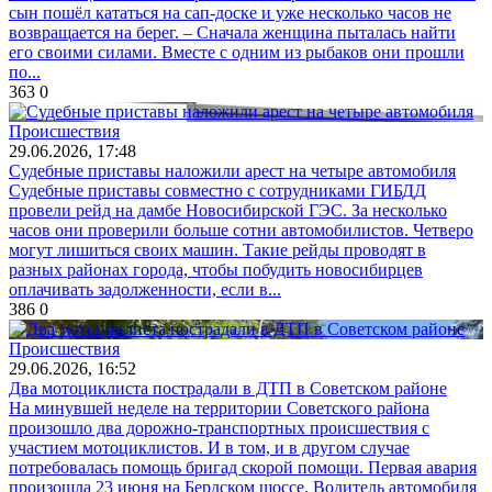
сын пошёл кататься на сап-доске и уже несколько часов не
возвращается на берег. – Сначала женщина пыталась найти
его своими силами. Вместе с одним из рыбаков они прошли
по...
363
0
Происшествия
29.06.2026, 17:48
Судебные приставы наложили арест на четыре автомобиля
Судебные приставы совместно с сотрудниками ГИБДД
провели рейд на дамбе Новосибирской ГЭС. За несколько
часов они проверили больше сотни автомобилистов. Четверо
могут лишиться своих машин. Такие рейды проводят в
разных районах города, чтобы побудить новосибирцев
оплачивать задолженности, если в...
386
0
Происшествия
29.06.2026, 16:52
Два мотоциклиста пострадали в ДТП в Советском районе
На минувшей неделе на территории Советского района
произошло два дорожно-транспортных происшествия с
участием мотоциклистов. И в том, и в другом случае
потребовалась помощь бригад скорой помощи. Первая авария
произошла 23 июня на Бердском шоссе. Водитель автомобиля