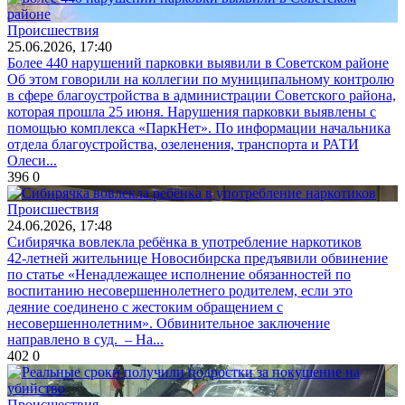
Происшествия
25.06.2026, 17:40
Более 440 нарушений парковки выявили в Советском районе
Об этом говорили на коллегии по муниципальному контролю
в сфере благоустройства в администрации Советского района,
которая прошла 25 июня. Нарушения парковки выявлены с
помощью комплекса «ПаркНет». По информации начальника
отдела благоустройства, озеленения, транспорта и РАТИ
Олеси...
396
0
Происшествия
24.06.2026, 17:48
Сибирячка вовлекла ребёнка в употребление наркотиков
42-летней жительнице Новосибирска предъявили обвинение
по статье «Ненадлежащее исполнение обязанностей по
воспитанию несовершеннолетнего родителем, если это
деяние соединено с жестоким обращением с
несовершеннолетним». Обвинительное заключение
направлено в суд. – На...
402
0
Происшествия