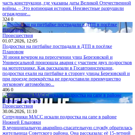
часть конструкции, где указаны даты Великой Отечественной
войны. – Это вопиющая история. Неизвестные разрушили
ограждение...
324
0
Происшествия
01.07.2026, 12:05
Подростки на питбайке пострадали в ДТП в посёлке
Плановом
30 июня вечером на пересечении улиц Березовской и
Универсальной произошла авария с участием двух подростков
на мототехнике. Как рассказали в Госавтоинспекции,
подростки ехали на питбайке в сторону улицы Березовской и
при проезде перекрёстка не предоставили преимущество
легковому автомобилю...
406
0
Происшествия
30.06.2026, 11:10
Сотрудники МАСС искали подростка на сапе в районе
Нижней Ельцовки
В муниципальную аварийно-спасательную службу обратилась
жительница Советского района. Она рассказала: её 15-летний