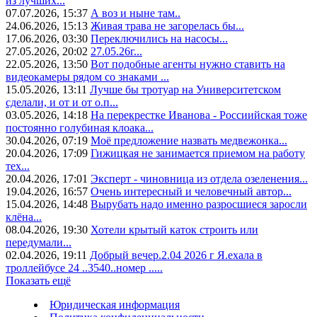
из лучших...
07.07.2026, 15:37
А воз и ныне там..
24.06.2026, 15:13
Живая трава не загорелась бы...
17.06.2026, 03:30
Переключились на насосы...
27.05.2026, 20:02
27.05.26г...
22.05.2026, 13:50
Вот подобные агенты нужно ставить на
видеокамеры рядом со знаками ...
15.05.2026, 13:11
Лучше бы тротуар на Университетском
сделали, и от и от о.п...
03.05.2026, 14:18
На перекрестке Иванова - Россиийская тоже
постоянно голубиная клоака...
30.04.2026, 07:19
Моё предложение назвать медвежонка...
20.04.2026, 17:09
Гижицкая не занимается приемом на работу
тех...
20.04.2026, 17:01
Эксперт - чиновница из отдела озеленения...
19.04.2026, 16:57
Очень интересный и человечный автор...
15.04.2026, 14:48
Вырубать надо именно разросшиеся заросли
клёна...
08.04.2026, 19:30
Хотели крытый каток строить или
передумали...
02.04.2026, 19:11
Добрый вечер.2.04 2026 г Я.ехала в
троллейбусе 24 ..3540..номер .....
Показать ещё
Юридическая информация