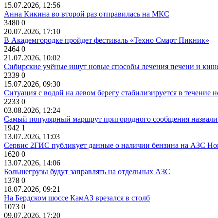
15.07.2026, 12:56
Анна Кикина во второй раз отправилась на МКС
3480
0
20.07.2026, 17:10
В Академгородке пройдет фестиваль «Техно Смарт Пикник»
2464
0
21.07.2026, 10:02
Сибирские учёные ищут новые способы лечения печени и киш
2339
0
15.07.2026, 09:30
Ситуация с водой на левом берегу стабилизируется в течение н
2233
0
03.08.2026, 12:24
Самый популярный маршрут пригородного сообщения назвали
1942
1
13.07.2026, 11:03
Сервис 2ГИС публикует данные о наличии бензина на АЗС Но
1620
0
13.07.2026, 14:06
Большегрузы будут заправлять на отдельных АЗС
1378
0
18.07.2026, 09:21
На Бердском шоссе КамАЗ врезался в столб
1073
0
09.07.2026, 17:20