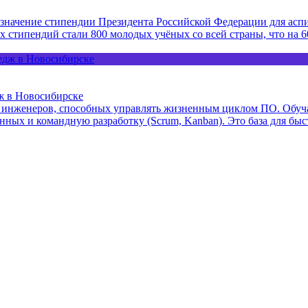
назначение стипендии Президента Российской Федерации для ас
стипендий стали 800 молодых учёных со всей страны, что на 60
ж в Новосибирске
 а инженеров, способных управлять жизненным циклом ПО. Обуча
ных и командную разработку (Scrum, Kanban). Это база для быст