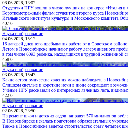
08.06.2026, 13:02
Студентки НГУ вошли в число лучших на конкурсе «Италия в 
Короткометражный фильм студенток второго курса Новосибирск
Итальянского института культуры и Московского комитета Обще
407
0
Наука и образование
04.06.2026, 15:12
16 лагерей дневного пребывания работают в Советском районе
Летом в Новосибирске начинают работу лагеря дневного пребыв
в том числе 6093 ребенка, находящихся в трудной жизненной си
458
0
Наука и образование
03.06.2026, 15:43
Какие астрономические явления можно наблюдать в Новосиби
Слишком светлые и короткие ночи в июне сокращают возможно
Учёные НГУ рассказали об интересных явлениях лета, видимых
422
0
Наука и образование
02.06.2026, 23:50
На ремонт школ и детских садов направят 570 миллионов рубле
В Новосибирске началась подготовка образовательных учрежде
Также в Новосибирске ведется строительство сразу четырех шк