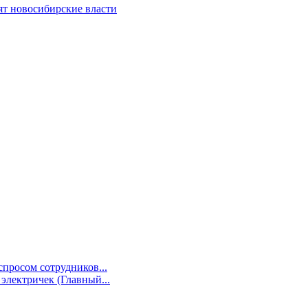
ят новосибирские власти
просом сотрудников...
электричек (Главный...