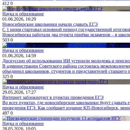
412
0
Наука и образование
01.06.2026, 16:29
Новосибирские школьники начали сдавать ЕГЭ
С 1 июня стартовал основной период государственной итогово
Новосибирска работали два пункта приёма экзаменов – в школе 
503
0
Наука и образование
01.06.2026, 14:59
Дискуссию об использовании ИИ устроили молодежь и пенси
В администрации Советского района состоялась межпоколенче
объединил школьников, студентов и представителей старшего п
325
0
Наука и образование
29.05.2026, 17:27
Интернет заблокируют в пунктах проведения ЕГЭ
Во всех пунктах, где новосибирские школьники будут сдавать 
проведения ЕГЭ. Как сообщает издание КП-Новосибирск, мини
497
0
Наука и образование
28.05.2026, 10:05