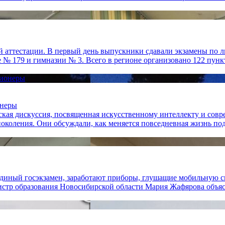
й аттестации. В первый день выпускники сдавали экзамены по л
№ 179 и гимназии № 3. Всего в регионе организовано 122 пункта
онеры
ская дискуссия, посвященная искусственному интеллекту и сов
околения. Они обсуждали, как меняется повседневная жизнь под.
единый госэкзамен, заработают приборы, глушащие мобильную св
стр образования Новосибирской области Мария Жафярова объясни