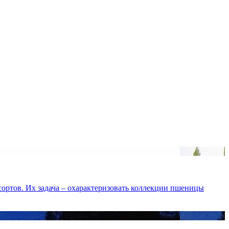
сортов. Их задача – охарактеризовать коллекции пшеницы