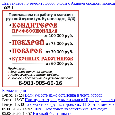
Два тендера по ремонту дорог рядом с Академгородком провод
1005
1
Комментарии
Вчера, 17:24
Если уж есть даже остановка в черте города...
Вчера, 16:37
Плотную застройку высотками в Щ оправдывают с
Вчера, 16:30
Так ведь и на других городских ТПУ от остановок 
05.08.2026, 14:42
100% ! Кто хочет на электричке, тот ездит...
05.08.2026, 10:57
Никакой больницы нет...