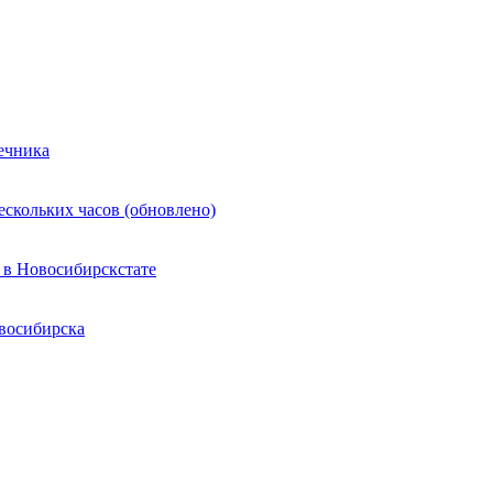
ечника
ескольких часов (обновлено)
 в Новосибирскстате
восибирска