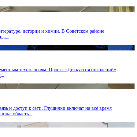
итературе, истории и химии. В Советском районе
,...
ременным технологиям. Проект «Дискуссия поколений»
..
язь и доступ к сети. Глушилки включат на всё время
ла: область...