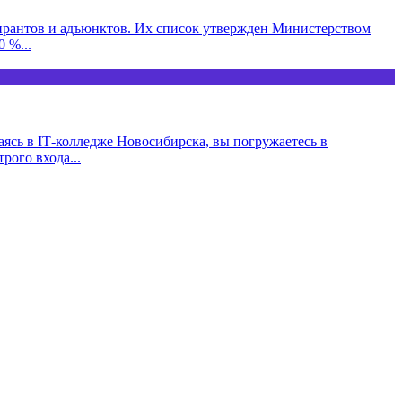
пирантов и адъюнктов. Их список утвержден Министерством
 %...
ясь в IT‑колледже Новосибирска, вы погружаетесь в
рого входа...