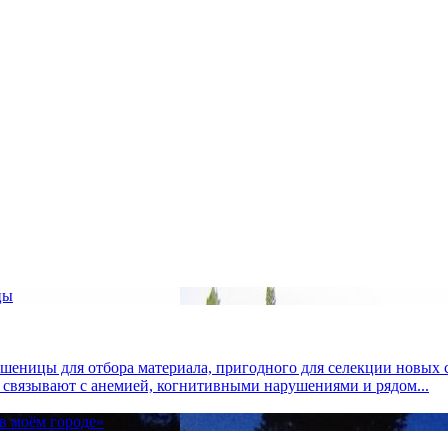
пшеницы для отбора материала, пригодного для селекции новых 
 связывают с анемией, когнитивными нарушениями и рядом...