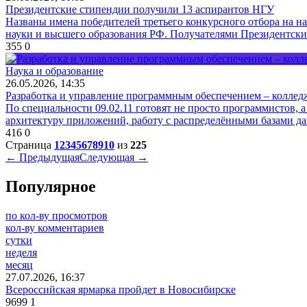
Президентские стипендии получили 13 аспирантов НГУ
Названы имена победителей третьего конкурсного отбора на 
науки и высшего образования РФ. Получателями Президентских 
355
0
Наука и образование
26.05.2026, 14:35
Разработка и управление программным обеспечением – коллед
По специальности 09.02.11 готовят не просто программистов,
архитектуру приложений, работу с распределёнными базами дан
416
0
Страница
1
2
3
4
5
6
7
8
9
10
из
225
← Предыдущая
Следующая →
Популярное
по кол-ву просмотров
кол-ву комментариев
сутки
неделя
месяц
27.07.2026, 16:37
Всероссийская ярмарка пройдет в Новосибирске
9699
1