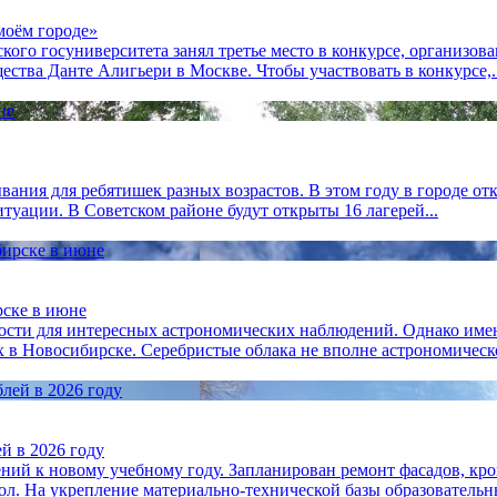
моём городе»
ого госуниверситета занял третье место в конкурсе, организов
ства Данте Алигьери в Москве. Чтобы участвовать в конкурсе,..
ания для ребятишек разных возрастов. В этом году в городе отк
туации. В Советском районе будут открыты 16 лагерей...
рске в июне
сти для интересных астрономических наблюдений. Однако именн
 в Новосибирске. Серебристые облака не вполне астрономическо
й в 2026 году
ний к новому учебному году. Запланирован ремонт фасадов, кр
ол. На укрепление материально-технической базы образовательны