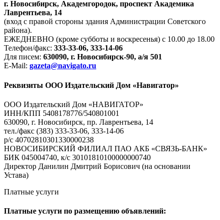
г. Новосибирск, Академгородок, проспект Академика
Лаврентьева, 14
(вход с правой стороны здания Администрации Советского
района).
ЕЖЕДНЕВНО (кроме субботы и воскресенья) с 10.00 до 18.00
Телефон/факс:
333-33-06, 333-14-06
Для писем:
630090, г. Новосибирск-90, а/я 501
E-Mail:
gazeta@navigato.ru
Реквизиты ООО Издательский Дом «Навигатор»
ООО Издательский Дом «НАВИГАТОР»
ИНН/КПП 5408178776/540801001
630090, г. Новосибирск, пр. Лаврентьева, 14
тел./факс (383) 333-33-06, 333-14-06
р/с 40702810301330000238
НОВОСИБИРСКИЙ ФИЛИАЛ ПАО АКБ «СВЯЗЬ-БАНК»
БИК 045004740, к/с 30101810100000000740
Директор Данилин Дмитрий Борисович (на основании
Устава)
Платные услуги
Платные услуги по размещению объявлений: