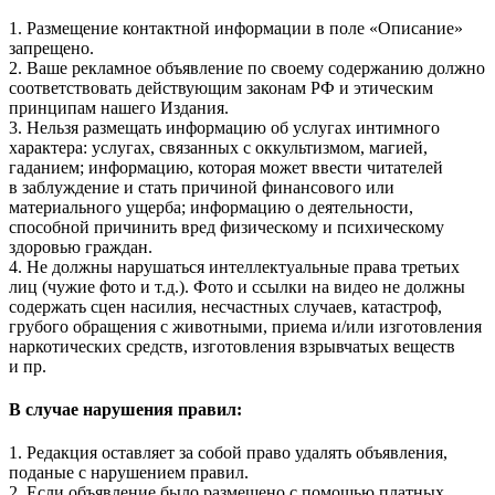
1. Размещение контактной информации в поле «Описание»
запрещено.
2. Ваше рекламное объявление по своему содержанию должно
соответствовать действующим законам РФ и этическим
принципам нашего Издания.
3. Нельзя размещать информацию об услугах интимного
характера: услугах, связанных с оккультизмом, магией,
гаданием; информацию, которая может ввести читателей
в заблуждение и стать причиной финансового или
материального ущерба; информацию о деятельности,
способной причинить вред физическому и психическому
здоровью граждан.
4. Не должны нарушаться интеллектуальные права третьих
лиц (чужие фото и т.д.). Фото и ссылки на видео не должны
содержать сцен насилия, несчастных случаев, катастроф,
грубого обращения с животными, приема и/или изготовления
наркотических средств, изготовления взрывчатых веществ
и пр.
В случае нарушения правил:
1. Редакция оставляет за собой право удалять объявления,
поданые с нарушением правил.
2. Если объявление было размещено с помощью платных