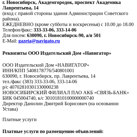
г. Новосибирск, Академгородок, проспект Академика
Лаврентьева, 14
(вход с правой стороны здания Администрации Советского
района).
ЕЖЕДНЕВНО (кроме субботы и воскресенья) с 10.00 до 18.00
Телефон/факс:
333-33-06, 333-14-06
Для писем:
630090, г. Новосибирск-90, а/я 501
E-Mail:
gazeta@navigato.ru
Реквизиты ООО Издательский Дом «Навигатор»
ООО Издательский Дом «НАВИГАТОР»
ИНН/КПП 5408178776/540801001
630090, г. Новосибирск, пр. Лаврентьева, 14
тел./факс (383) 333-33-06, 333-14-06
р/с 40702810301330000238
НОВОСИБИРСКИЙ ФИЛИАЛ ПАО АКБ «СВЯЗЬ-БАНК»
БИК 045004740, к/с 30101810100000000740
Директор Данилин Дмитрий Борисович (на основании
Устава)
Платные услуги
Платные услуги по размещению объявлений: