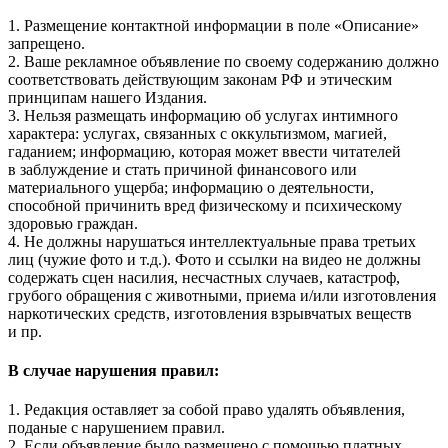
1. Размещение контактной информации в поле «Описание»
запрещено.
2. Ваше рекламное объявление по своему содержанию должно
соответствовать действующим законам РФ и этическим
принципам нашего Издания.
3. Нельзя размещать информацию об услугах интимного
характера: услугах, связанных с оккультизмом, магией,
гаданием; информацию, которая может ввести читателей
в заблуждение и стать причиной финансового или
материального ущерба; информацию о деятельности,
способной причинить вред физическому и психическому
здоровью граждан.
4. Не должны нарушаться интеллектуальные права третьих
лиц (чужие фото и т.д.). Фото и ссылки на видео не должны
содержать сцен насилия, несчастных случаев, катастроф,
грубого обращения с животными, приема и/или изготовления
наркотических средств, изготовления взрывчатых веществ
и пр.
В случае нарушения правил:
1. Редакция оставляет за собой право удалять объявления,
поданые с нарушением правил.
2. Если объявление было размещено с помощью платных