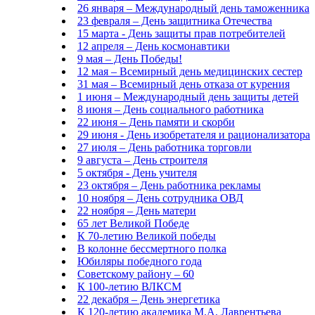
26 января – Международный день таможенника
23 февраля – День защитника Отечества
15 марта - День защиты прав потребителей
12 апреля – День космонавтики
9 мая – День Победы!
12 мая – Всемирный день медицинских сестер
31 мая – Всемирный день отказа от курения
1 июня – Международный день защиты детей
8 июня – День социального работника
22 июня – День памяти и скорби
29 июня - День изобретателя и рационализатора
27 июля – День работника торговли
9 августа – День строителя
5 октября - День учителя
23 октября – День работника рекламы
10 ноября – День сотрудника ОВД
22 ноября – День матери
65 лет Великой Победе
К 70-летию Великой победы
В колонне бессмертного полка
Юбиляры победного года
Советскому району – 60
К 100-летию ВЛКСМ
22 декабря – День энергетика
К 120-летию академика М.А. Лаврентьева