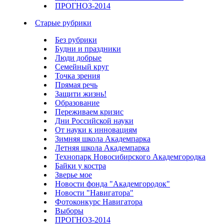
ПРОГНОЗ-2014
Старые рубрики
Без рубрики
Будни и праздники
Люди добрые
Семейный круг
Точка зрения
Прямая речь
Защити жизнь!
Образование
Переживаем кризис
Дни Российской науки
От науки к инновациям
Зимняя школа Академпарка
Летняя школа Академпарка
Технопарк Новосибирского Академгородка
Байки у костра
Зверье мое
Новости фонда "Академгородок"
Новости "Навигатора"
Фотоконкурс Навигатора
Выборы
ПРОГНОЗ-2014