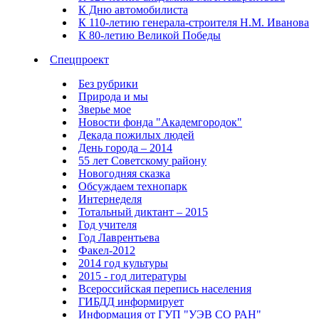
К Дню автомобилиста
К 110-летию генерала-строителя Н.М. Иванова
К 80-летию Великой Победы
Спецпроект
Без рубрики
Природа и мы
Зверье мое
Новости фонда "Академгородок"
Декада пожилых людей
День города – 2014
55 лет Советскому району
Новогодняя сказка
Обсуждаем технопарк
Интернеделя
Тотальный диктант – 2015
Год учителя
Год Лаврентьева
Факел-2012
2014 год культуры
2015 - год литературы
Всероссийская перепись населения
ГИБДД информирует
Информация от ГУП "УЭВ СО РАН"