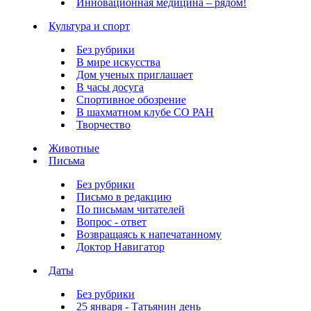
Инновационная медицина – рядом!
Культура и спорт
Без рубрики
В мире искусства
Дом ученых приглашает
В часы досуга
Спортивное обозрение
В шахматном клубе СО РАН
Творчество
Животные
Письма
Без рубрики
Письмо в редакцию
По письмам читателей
Вопрос - ответ
Возвращаясь к напечатанному
Доктор Навигатор
Даты
Без рубрики
25 января - Татьянин день