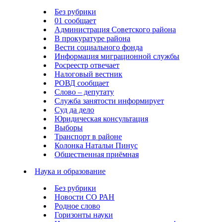
Без рубрики
01 сообщает
Администрация Советского района
В прокуратуре района
Вести социального фонда
Информация миграционной службы
Росреестр отвечает
Налоговый вестник
РОВД сообщает
Слово – депутату
Служба занятости информирует
Суд да дело
Юридическая консультация
Выборы
Транспорт в районе
Колонка Натальи Пинус
Общественная приёмная
Наука и образование
Без рубрики
Новости СО РАН
Родное слово
Горизонты науки