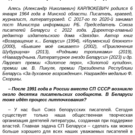
Алесь (Александр Николаевич) КАРЛЮКЕВИЧ родился 6
января 1964 года в Минской области. Писатель, краевед,
журналист, литературовед. С 2017-го по 2020-й занимал
пост Министра информации РБ. Председатель Союза
писателей Беларуси с 2022 года. Директор-главный
редактор издательского дома «Звязда». Автор книг
«Возвращение к... Беларуси» (1994), «Игуменский блокнот»
(2000), «Бывшее моё оживает» (2002), «Приключения
Шубуршуна» (2013), «Родными тропинками» (2019),
«Навагрудчына. Литературное гнездо Беларуси» (2023) и др.
Лауреат премии «Золотое перо», «Золотой купидон»,
премии им. В. Пикуля, премии Президента Республики
Беларусь «За духовное возрождение». Награждён медалью Ф.
Скорины.
– После 1991 года в России вместо СП СССР возникло
около десятка писательских сообществ. В Беларуси
тоже идёт процесс литпочкования?
– У нас был Союз белорусских писателей. Сегодня
существует только наша общественная творческая
организация деятелей литературы, созданная при поддержке
властей. Главная задача СП Беларуси – сделать как можно
больше хорошего для всех наших уважаемых писателей в