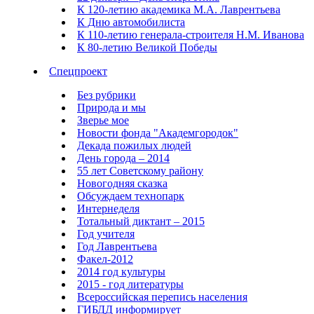
К 120-летию академика М.А. Лаврентьева
К Дню автомобилиста
К 110-летию генерала-строителя Н.М. Иванова
К 80-летию Великой Победы
Спецпроект
Без рубрики
Природа и мы
Зверье мое
Новости фонда "Академгородок"
Декада пожилых людей
День города – 2014
55 лет Советскому району
Новогодняя сказка
Обсуждаем технопарк
Интернеделя
Тотальный диктант – 2015
Год учителя
Год Лаврентьева
Факел-2012
2014 год культуры
2015 - год литературы
Всероссийская перепись населения
ГИБДД информирует