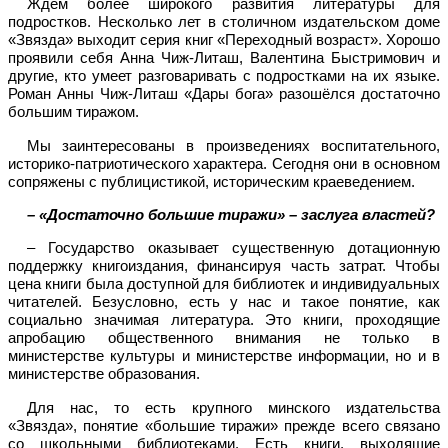
Ждём более широкого развития литературы для
подростков. Несколько лет в столичном издательском доме
«Звязда» выходит серия книг «Переходный возраст». Хорошо
проявили себя Анна Чиж-Литаш, Валентина Быстримович и
другие, кто умеет разговаривать с подростками на их языке.
Роман Анны Чиж-Литаш «Дары бога» разошёлся достаточно
большим тиражом.
Мы заинтересованы в произведениях воспитательного,
историко-патриотического характера. Сегодня они в основном
сопряжены с публицистикой, историческим краеведением.
– «Достаточно большие тиражи» – заслуга властей?
– Государство оказывает существенную дотационную
поддержку книгоиздания, финансируя часть затрат. Чтобы
цена книги была доступной для библиотек и индивидуальных
читателей. Безусловно, есть у нас и такое понятие, как
социально значимая литература. Это книги, проходящие
апробацию общественного внимания не только в
министерстве культуры и министерстве информации, но и в
министерстве образования.
Для нас, то есть крупного минского издательства
«Звязда», понятие «большие тиражи» прежде всего связано
со школьными библиотеками. Есть книги, выходящие