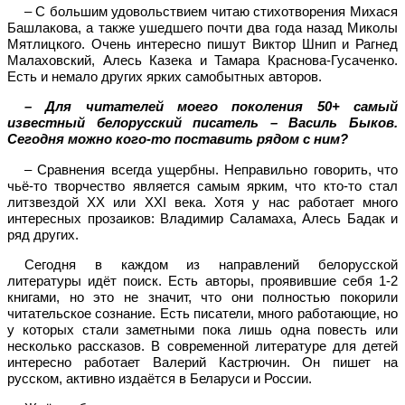
– С большим удовольствием читаю стихотворения Михася
Башлакова, а также ушедшего почти два года назад Миколы
Мятлицкого. Очень интересно пишут Виктор Шнип и Рагнед
Малаховский, Алесь Казека и Тамара Краснова-Гусаченко.
Есть и немало других ярких самобытных авторов.
– Для читателей моего поколения 50+ самый
известный белорусский писатель – Василь Быков.
Сегодня можно кого-то поставить рядом с ним?
– Сравнения всегда ущербны. Неправильно говорить, что
чьё-то творчество является самым ярким, что кто-то стал
литзвездой ХХ или ХХ
I
века. Хотя у нас работает много
интересных прозаиков: Владимир Саламаха, Алесь Бадак и
ряд других.
Сегодня в каждом из направлений белорусской
литературы идёт поиск. Есть авторы, проявившие себя 1-2
книгами, но это не значит, что они полностью покорили
читательское сознание. Есть писатели, много работающие, но
у которых стали заметными пока лишь одна повесть или
несколько рассказов. В современной литературе для детей
интересно работает Валерий Кастрючин. Он пишет на
русском, активно издаётся в Беларуси и России.