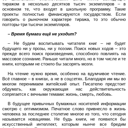
тиражом в несколько десятков тысяч экземпляров – в
основном те, что входят в школьную программу. Такие
проекты полностью финансируются государством. Если
говорить о рыночном характере тиража, то это обычно
полторы-три тысячи экземпляров.
– Время бумаги ещё не уходит?
– Не будем воспитывать читателя книг – не будет
будущего ни у прозы, ни у поэзии. Поиск новых ходов – это
прежде всего поиск произведения, способного повлиять на
массовое сознание. Раньше читали много, но в том числе и те
книги, которыми не стоило бы засорять мозги.
На чтение нужно время, особенно на вдумчивое чтение.
Всё главное – в книгах, а не в соцсетях. Благодаря им мы во
многом перенимаем житейский опыт. Писателю предстоит
обдумать, как окружающая нас действительность
сопрягается с вечными темами: жизнь, смерть, любовь.
В будущее привычных бумажных носителей информации
смотрю с оптимизмом. Печатное слово привнесло в жизнь
человека за последнее столетие многое из того, что сегодня
называется новациями. Не будь книги, не появился бы
искусственный интеллект, которым нынче все бредим