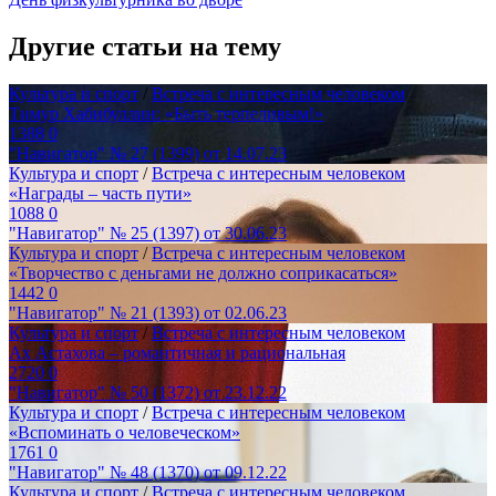
Другие статьи на тему
Культура и спорт
/
Встреча с интересным человеком
Тимур Хабибуллин: «Быть терпеливым!»
1388
0
"Навигатор" № 27 (1399) от 14.07.23
Культура и спорт
/
Встреча с интересным человеком
«Награды – часть пути»
1088
0
"Навигатор" № 25 (1397) от 30.06.23
Культура и спорт
/
Встреча с интересным человеком
«Творчество с деньгами не должно соприкасаться»
1442
0
"Навигатор" № 21 (1393) от 02.06.23
Культура и спорт
/
Встреча с интересным человеком
Ах Астахова – романтичная и рациональная
2720
0
"Навигатор" № 50 (1372) от 23.12.22
Культура и спорт
/
Встреча с интересным человеком
«Вспоминать о человеческом»
1761
0
"Навигатор" № 48 (1370) от 09.12.22
Культура и спорт
/
Встреча с интересным человеком