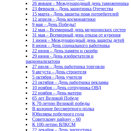
26 января – Международный день таможенника
23 февраля – День защитника Отечества
15 марта - День защиты прав потребителей
12 апреля – День космонавтики
9 мая – День Победы!
12 мая – Всемирный день медицинских сестер
31 мая – Всемирный день отказа от курения
1 июня – Международный день защиты детей
8 июня – День социального работника
22 июня – День памяти и скорби
29 июня - День изобретателя и
рационализатора
27 июля – День работника торговли
9 августа – День строителя
5 октября - День учителя
23 октября – День работника рекламы
10 ноября – День сотрудника ОВД
22 ноября – День матери
65 лет Великой Победе
К 70-летию Великой победы
В колонне бессмертного полка
Юбиляры победного года
Советскому району – 60
К 100-летию ВЛКСМ
22 декабря – День энергетика