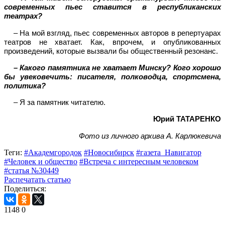
современных пьес ставится в республиканских
театрах?
– На мой взгляд, пьес современных авторов в репертуарах
театров не хватает. Как, впрочем, и опубликованных
произведений, которые вызвали бы общественный резонанс.
– Какого памятника не хватает Минску? Кого хорошо
бы увековечить: писателя, полководца, спортсмена,
политика?
– Я за памятник читателю.
Юрий ТАТАРЕНКО
Фото из личного архива А. Карлюкевича
Теги:
#Академгородок
#Новосибирск
#газета_Навигатор
#Человек и общество
#Встреча с интересным человеком
#статья №30449
Распечатать статью
Поделиться:
1148
0