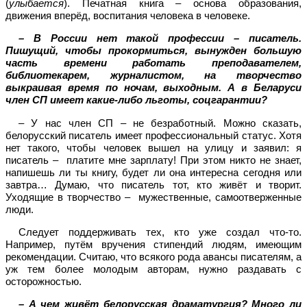
(
улыбается
). Печатная книга – основа образования,
движения вперёд, воспитания человека в человеке.
– В России нет такой профессии – писатель.
Пишущий, чтобы прокормиться, вынужден большую
часть времени работать преподавателем,
библиотекарем, журналистом, на творчество
выкраивая время по ночам, выходным. А в Беларуси
член СП имеет какие-либо льготы, соцгарантии?
– У нас член СП – не безработный. Можно сказать,
белорусский писатель имеет профессиональный статус. Хотя
нет такого, чтобы человек вышел на улицу и заявил: я
писатель – платите мне зарплату! При этом никто не знает,
напишешь ли ты книгу, будет ли она интересна сегодня или
завтра… Думаю, что писатель тот, кто живёт и творит.
Уходящие в творчество – мужественные, самоотверженные
люди.
Следует поддерживать тех, кто уже создал что-то.
Например, путём вручения стипендий людям, имеющим
рекомендации. Считаю, что всякого рода авансы писателям, а
уж тем более молодым авторам, нужно раздавать с
осторожностью.
– А чем живёт белорусская драматургия? Много ли