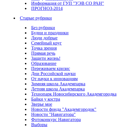
Информация от ГУП "УЭВ СО РАН"
ПРОГНОЗ-2014
Старые рубрики
Без рубрики
Будни и праздники
Люди добрые
Семейный круг
Точка зрения
Прямая речь
Защити жизнь!
Образование
Переживаем кризис
Дни Российской науки
От науки к инновациям
Зимняя школа Академпарка
Летняя школа Академпарка
Технопарк Новосибирского Академгородка
Байки у костра
Зверье мое
Новости фонда "Академгородок"
Новости "Навигатора"
Фотоконкурс Навигатора
Выборы