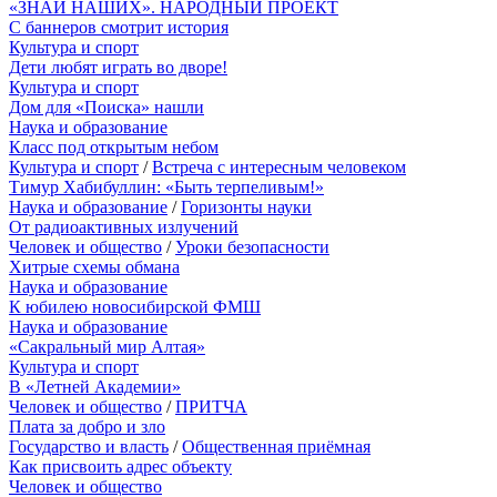
«ЗНАЙ НАШИХ». НАРОДНЫЙ ПРОЕКТ
С баннеров смотрит история
Культура и спорт
Дети любят играть во дворе!
Культура и спорт
Дом для «Поиска» нашли
Наука и образование
Класс под открытым небом
Культура и спорт
/
Встреча с интересным человеком
Тимур Хабибуллин: «Быть терпеливым!»
Наука и образование
/
Горизонты науки
От радиоактивных излучений
Человек и общество
/
Уроки безопасности
Хитрые схемы обмана
Наука и образование
К юбилею новосибирской ФМШ
Наука и образование
«Сакральный мир Алтая»
Культура и спорт
В «Летней Академии»
Человек и общество
/
ПРИТЧА
Плата за добро и зло
Государство и власть
/
Общественная приёмная
Как присвоить адрес объекту
Человек и общество