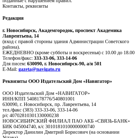
поданные с нарушением правил.
Контакты, реквизиты
Редакция
г. Новосибирск, Академгородок, проспект Академика
Лаврентьева, 14
(вход с правой стороны здания Администрации Советского
района).
ЕЖЕДНЕВНО (кроме субботы и воскресенья) с 10.00 до 18.00
Телефон/факс:
333-33-06, 333-14-06
Для писем:
630090, г. Новосибирск-90, а/я 501
E-Mail:
gazeta@navigato.ru
Реквизиты ООО Издательский Дом «Навигатор»
ООО Издательский Дом «НАВИГАТОР»
ИНН/КПП 5408178776/540801001
630090, г. Новосибирск, пр. Лаврентьева, 14
тел./факс (383) 333-33-06, 333-14-06
р/с 40702810301330000238
НОВОСИБИРСКИЙ ФИЛИАЛ ПАО АКБ «СВЯЗЬ-БАНК»
БИК 045004740, к/с 30101810100000000740
Директор Данилин Дмитрий Борисович (на основании
Устава)