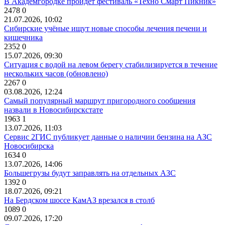
В Академгородке пройдет фестиваль «Техно Смарт Пикник»
2478
0
21.07.2026, 10:02
Сибирские учёные ищут новые способы лечения печени и
кишечника
2352
0
15.07.2026, 09:30
Ситуация с водой на левом берегу стабилизируется в течение
нескольких часов (обновлено)
2267
0
03.08.2026, 12:24
Самый популярный маршрут пригородного сообщения
назвали в Новосибирскстате
1963
1
13.07.2026, 11:03
Сервис 2ГИС публикует данные о наличии бензина на АЗС
Новосибирска
1634
0
13.07.2026, 14:06
Большегрузы будут заправлять на отдельных АЗС
1392
0
18.07.2026, 09:21
На Бердском шоссе КамАЗ врезался в столб
1089
0
09.07.2026, 17:20