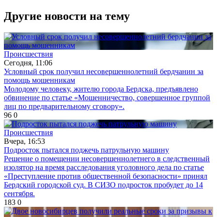
Другие новости на тему
Происшествия
Сегодня, 11:06
Условный срок получил несовершеннолетний бердчанин за
помощь мошенникам
Молодому человеку, жителю города Бердска, предъявлено
обвинение по статье «Мошенничество, совершенное группой
лиц по предварительному сговору».
96
0
Происшествия
Вчера, 16:53
Подросток пытался поджечь патрульную машину
Решение о помещении несовершеннолетнего в следственный
изолятор на время расследования уголовного дела по статье
«Преступление против общественной безопасности» принял
Бердский городской суд. В СИЗО подросток пробудет до 14
сентября.
183
0