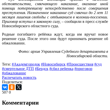
обстоятельства, смягчающего наказание, оказание иной
помощи потерпевшему непосредственно после совершения
преступления. Назначенное наказание суд смягчил до 2 лет 11
месяцев лишения свободы с отбыванием в колонии-поселении.
Приговор вступил в законную силу,
– сообщили в пресс-службе
Новосибирского областного суда.
Родные погибшего ребёнка ждут, когда им вручат новое
решение суда. После этого они будут принимать решение об
обжаловании.
Фото: архив Управления Судебного департамента в
Новосибирской области.
Теги:
#Академгородок
#Новосибирск
#Происшествия
#суд
#смертельное ДТП
#Бердск
#сбил ребенка
#приговор
#обжалование
Распечатать новость
Поделиться:
507
0
Комментарии