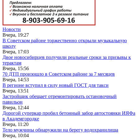
Новости
Вчера, 19:27
В Советском районе торжественно открыли музыкальную
школу
Вчера, 17:03
Двое новосибирцев получили реальные сроки за призывы к
терактам
Вчера, 15:56
70 ДТП произошло в Советском районе за 7 месяцев
Вчера, 14:53
В регионе вступил в силу новый ГОСТ для такси
Вчера, 13:51
Застройщик обещает отремонтировать остановочный
павильон
Вчера, 12:44
Дорогой суперкар пробил бетонный забор автостоянки ИЯФа
в Академгородке
Вчера, 11:20
Тело мужчины обнаружили на берегу водохранилища
Вчера, 10:04