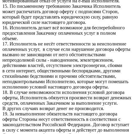
мотивированный отказ от услуги на e-mail Исполнителя.
15. По письменному требованию Заказчика Исполнитель
может распечатать договор оферту с подписями Сторон,
который будет представлять юридическую силу, равную
юридической силе настоящего договора.
16. Исполнитель делает всё возможное для бесперебойного
предоставления Заказчику оплаченных услуг в полном
объеме.
17. Исполнитель не несёт ответственности за неисполнение
оплаченных услуг, в случае если нарушение договора оферты
вызвано не зависящими от него обстоятельствами
непреодолимой силы - наводнением, землетрясением,
действиями властей, отсутствием электроэнергии, сбоями
в сети интернет, общественными беспорядками, другими
стихийными бедствиями и прочими обстоятельствами,
неподконтрольными Исполнителю, которые могут помешать
исполнению условий настоящего договора оферты.
18. В случае невозможности исполнения условий договора
оферты, Исполнитель обязуется произвести возврат денежных
средств, оплаченных Заказчиком за выполнение услуги.
В других случаях возврат денег не производится.
19. За невыполнение обязательств настоящего договора
оферты Стороны несут ответственность в соответствии с
законодательством Российской Федерации. Договор вступает
в силу с момента акцепта оферты и действует до выполнения