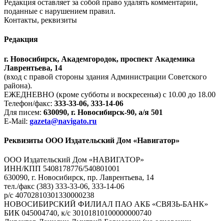
Редакция оставляет за собой право удалять комментарии,
поданные с нарушением правил.
Контакты, реквизиты
Редакция
г. Новосибирск, Академгородок, проспект Академика
Лаврентьева, 14
(вход с правой стороны здания Администрации Советского
района).
ЕЖЕДНЕВНО (кроме субботы и воскресенья) с 10.00 до 18.00
Телефон/факс:
333-33-06, 333-14-06
Для писем:
630090, г. Новосибирск-90, а/я 501
E-Mail:
gazeta@navigato.ru
Реквизиты ООО Издательский Дом «Навигатор»
ООО Издательский Дом «НАВИГАТОР»
ИНН/КПП 5408178776/540801001
630090, г. Новосибирск, пр. Лаврентьева, 14
тел./факс (383) 333-33-06, 333-14-06
р/с 40702810301330000238
НОВОСИБИРСКИЙ ФИЛИАЛ ПАО АКБ «СВЯЗЬ-БАНК»
БИК 045004740, к/с 30101810100000000740