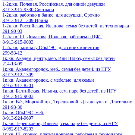
1-2к.кв. Полевая, Российская, для одной девушки
8-913-915-9330 Светлана
1-2к.кв. работаю в банке, для девушки. Срочно
8-913-912-1309 Ирина
1-2к.кв. Российская, Иванова, семья без детей, из технопарка
291-90-03
1-2к.кв. Щ, Демакова, Полевая, работаем в ЦФТ
8-913-915-9003
1-2к.кв., комнату ОбьГЭС, для своих клиентов
299-53-12
1к.кв. Академ, центр, меб. Или Шлюз, семья без детей
214-13-09
1к.кв. Академгородок, меб., семья без детей, из НГУ
8-913-912-1309
1к.кв. Академгородок, с мебелью, для семьи
8-952-917-8201
1к.кв. Балтийская, Ильича, сем. паре без детей, из НГУ
8-913-915-9003
1к.кв. В/З, Морской пр., Терешковой. Для девушки. Длительно
291-93-30
1к.кв. ОбьГЭС, меб.
8-913-924-9697
1к.кв. Терешковой, Ильича, сем. паре без детей, из НГУ
8-952-917-8203
1к.кв. Щ, срочно, платим вовремя, работаем в технопарке