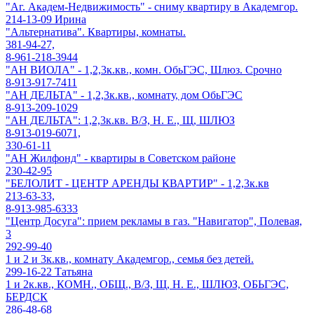
"Аг. Академ-Недвижимость" - сниму квартиру в Академгор.
214-13-09 Ирина
"Альтернатива". Квартиры, комнаты.
381-94-27,
8-961-218-3944
"АН ВИОЛА" - 1,2,3к.кв., комн. ОбьГЭС, Шлюз. Срочно
8-913-917-7411
"АН ДЕЛЬТА" - 1,2,3к.кв., комнату, дом ОбьГЭС
8-913-209-1029
"АН ДЕЛЬТА": 1,2,3к.кв. В/З, Н. Е., Щ, ШЛЮЗ
8-913-019-6071,
330-61-11
"АН Жилфонд" - квартиры в Советском районе
230-42-95
"БЕЛОЛИТ - ЦЕНТР АРЕНДЫ КВАРТИР" - 1,2,3к.кв
213-63-33,
8-913-985-6333
"Центр Досуга": прием рекламы в газ. "Навигатор", Полевая,
3
292-99-40
1 и 2 и 3к.кв., комнату Академгор., семья без детей.
299-16-22 Татьяна
1 и 2к.кв., КОМН., ОБЩ., В/З, Щ, Н. Е., ШЛЮЗ, ОБЬГЭС,
БЕРДСК
286-48-68