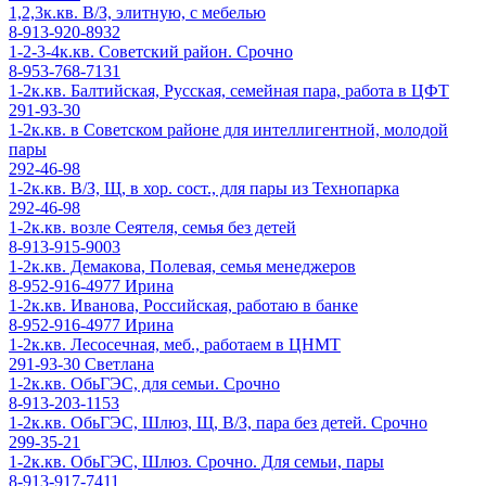
1,2,3к.кв. В/З, элитную, с мебелью
8-913-920-8932
1-2-3-4к.кв. Советский район. Срочно
8-953-768-7131
1-2к.кв. Балтийская, Русская, семейная пара, работа в ЦФТ
291-93-30
1-2к.кв. в Советском районе для интеллигентной, молодой
пары
292-46-98
1-2к.кв. В/З, Щ, в хор. сост., для пары из Технопарка
292-46-98
1-2к.кв. возле Сеятеля, семья без детей
8-913-915-9003
1-2к.кв. Демакова, Полевая, семья менеджеров
8-952-916-4977 Ирина
1-2к.кв. Иванова, Российская, работаю в банке
8-952-916-4977 Ирина
1-2к.кв. Лесосечная, меб., работаем в ЦНМТ
291-93-30 Светлана
1-2к.кв. ОбьГЭС, для семьи. Срочно
8-913-203-1153
1-2к.кв. ОбьГЭС, Шлюз, Щ, В/З, пара без детей. Срочно
299-35-21
1-2к.кв. ОбьГЭС, Шлюз. Срочно. Для семьи, пары
8-913-917-7411