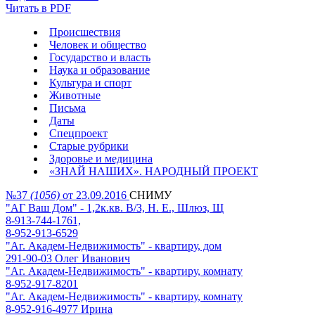
Читать в PDF
Происшествия
Человек и общество
Государство и власть
Наука и образование
Культура и спорт
Животные
Письма
Даты
Спецпроект
Старые рубрики
Здоровье и медицина
«ЗНАЙ НАШИХ». НАРОДНЫЙ ПРОЕКТ
№37
(1056)
от 23.09.2016
СНИМУ
"АГ Ваш Дом" - 1,2к.кв. В/З, Н. Е., Шлюз, Щ
8-913-744-1761,
8-952-913-6529
"Аг. Академ-Недвижимость" - квартиру, дом
291-90-03 Олег Иванович
"Аг. Академ-Недвижимость" - квартиру, комнату
8-952-917-8201
"Аг. Академ-Недвижимость" - квартиру, комнату
8-952-916-4977 Ирина