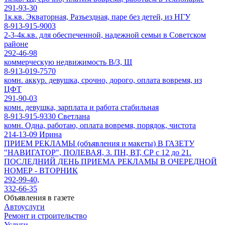
291-93-30
1к.кв. Экваторная, Разъездная, паре без детей, из НГУ
8-913-915-9003
2-3-4к.кв. для обеспеченной, надежной семьи в Советском
районе
292-46-98
коммерческую недвижимость В/З, Щ
8-913-019-7570
комн. аккур. девушка, срочно, дорого, оплата вовремя, из
ЦФТ
291-90-03
комн. девушка, зарплата и работа стабильная
8-913-915-9330 Светлана
комн. Одна, работаю, оплата вовремя, порядок, чистота
214-13-09 Ирина
ПРИЕМ РЕКЛАМЫ (объявления и макеты) В ГАЗЕТУ
"НАВИГАТОР", ПОЛЕВАЯ, 3. ПН, ВТ, СР с 12 до 21.
ПОСЛЕДНИЙ ДЕНЬ ПРИЕМА РЕКЛАМЫ В ОЧЕРЕДНОЙ
НОМЕР - ВТОРНИК
292-99-40,
332-66-35
Объявления в газете
Автоуслуги
Ремонт и строительство
Услуги