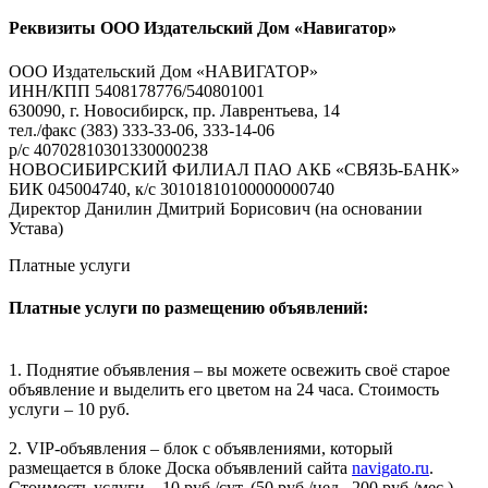
Реквизиты ООО Издательский Дом «Навигатор»
ООО Издательский Дом «НАВИГАТОР»
ИНН/КПП 5408178776/540801001
630090, г. Новосибирск, пр. Лаврентьева, 14
тел./факс (383) 333-33-06, 333-14-06
р/с 40702810301330000238
НОВОСИБИРСКИЙ ФИЛИАЛ ПАО АКБ «СВЯЗЬ-БАНК»
БИК 045004740, к/с 30101810100000000740
Директор Данилин Дмитрий Борисович (на основании
Устава)
Платные услуги
Платные услуги по размещению объявлений:
1. Поднятие объявления – вы можете освежить своё старое
объявление и выделить его цветом на 24 часа. Стоимость
услуги – 10 руб.
2. VIP-объявления – блок с объявлениями, который
размещается в блоке Доска объявлений сайта
navigato.ru
.
Стоимость услуги – 10 руб./сут. (50 руб./нед., 200 руб./мес.).