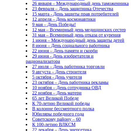
26 января – Международный день таможенника
23 февраля – День защитника Отечества
15 марта - День защиты прав потребителей
12 апреля – День космонавтики
9 мая – День Победы!
12 мая – Всемирный день медицинских сестер
31 мая – Всемирный день отказа от курения
1 июня – Международный день защиты детей
8 июня – День социального работника
22 июня – День памяти и скорби
29 июня - День изобретателя и
рационализатора
27 июля – День работника торговли
9 августа – День строителя
5 октября - День учителя
23 октября – День работника рекламы
10 ноября – День сотрудника ОВД
22 ноября – День матери
65 лет Великой Победе
К 70-летию Великой победы
В колонне бессмертного полка
Юбиляры победного года
Советскому району – 60
К 100-летию ВЛКСМ
22 декабря – День энергетика