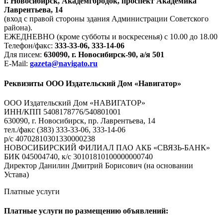
г. Новосибирск, Академгородок, проспект Академика
Лаврентьева, 14
(вход с правой стороны здания Администрации Советского
района).
ЕЖЕДНЕВНО (кроме субботы и воскресенья) с 10.00 до 18.00
Телефон/факс:
333-33-06, 333-14-06
Для писем:
630090, г. Новосибирск-90, а/я 501
E-Mail:
gazeta@navigato.ru
Реквизиты ООО Издательский Дом «Навигатор»
ООО Издательский Дом «НАВИГАТОР»
ИНН/КПП 5408178776/540801001
630090, г. Новосибирск, пр. Лаврентьева, 14
тел./факс (383) 333-33-06, 333-14-06
р/с 40702810301330000238
НОВОСИБИРСКИЙ ФИЛИАЛ ПАО АКБ «СВЯЗЬ-БАНК»
БИК 045004740, к/с 30101810100000000740
Директор Данилин Дмитрий Борисович (на основании
Устава)
Платные услуги
Платные услуги по размещению объявлений: