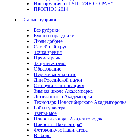
Информация от ГУП "УЭВ СО РАН"
ПРОГНОЗ-2014
Старые рубрики
Без рубрики
Будни и праздники
Люди добрые
Семейный круг
Точка зрения
Прямая речь
Защити жизнь!
Образование
Переживаем кризис
Дни Российской науки
От науки к инновациям
Зимняя школа Академпарка
Летняя школа Академпарка
Технопарк Новосибирского Академгородка
Байки у костра
Зверье мое
Новости фонда "Академгородок"
Новости "Навигатора"
Фотоконкурс Навигатора
Выборы