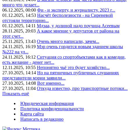
много что делает...
06.12.2025, 00:00
Фи - и эксперту, и журналисту. 2023 г...
01.12.2025, 14:53
Насчёт бесполезности - на Сиреневой
отстояли территорию...
01.12.2025, 14:11
Мдэаа, у долиной надо поучица Асеевым
28.11.2025, 20:03
А какое мнение у депутатов от района на
этот счет...
25.11.2025, 13:43
Очень много написали, зачем...
24.11.2025, 16:19
Мэр очень гордится новым зданием школы
№222 на ул...
24.11.2025, 16:12
Ситуация со спортобъектами как в комедии,
есть желание - денег нет...
12.11.2025, 10:55
Непонятно чьё это будет хозяйство...
27.10.2025, 14:14
Но на пятничных публичных слушаниях
представители мэрии заявили...
27.10.2025, 14:08
Вот именно...
27.10.2025, 11:04
Откуда известно, про транспортные потоки...
Показать ещё
Юридическая информация
Политика конфиденциальности
Карта сайта
Написать в редакцию