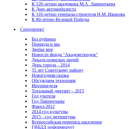
К 120-летию академика М.А. Лаврентьева
К Дню автомобилиста
К 110-летию генерала-строителя Н.М. Иванова
К 80-летию Великой Победы
Спецпроект
Без рубрики
Природа и мы
Зверье мое
Новости фонда "Академгородок"
Декада пожилых людей
День города – 2014
55 лет Советскому району
Новогодняя сказка
Обсуждаем технопарк
Интернеделя
Тотальный диктант – 2015
Год учителя
Год Лаврентьева
Факел-2012
2014 год культуры
2015 - год литературы
Всероссийская перепись населения
ГИБДД информирует