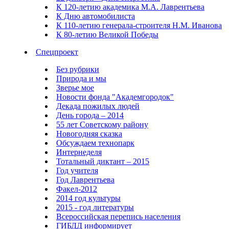
К 120-летию академика М.А. Лаврентьева
К Дню автомобилиста
К 110-летию генерала-строителя Н.М. Иванова
К 80-летию Великой Победы
Спецпроект
Без рубрики
Природа и мы
Зверье мое
Новости фонда "Академгородок"
Декада пожилых людей
День города – 2014
55 лет Советскому району
Новогодняя сказка
Обсуждаем технопарк
Интернеделя
Тотальный диктант – 2015
Год учителя
Год Лаврентьева
Факел-2012
2014 год культуры
2015 - год литературы
Всероссийская перепись населения
ГИБДД информирует