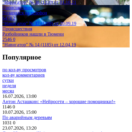
"Навигатор" № 38 (1310) от 01.10.21
Происшествия
Позарился на телефон
6474
2
"Навигатор" № 37 (1208) от 20.09.19
Происшествия
Разбойников нашли в Тюмени
2546
0
"Навигатор" № 14 (1185) от 12.04.19
Популярное
по кол-ву просмотров
кол-ву комментариев
сутки
неделя
месяц
16.07.2026, 13:00
Антон Асташкин: «Нейросети – хорошие помощники!»
1146
0
10.07.2026, 15:00
По аварийным деревьям
1031
0
23.07.2026, 13:20