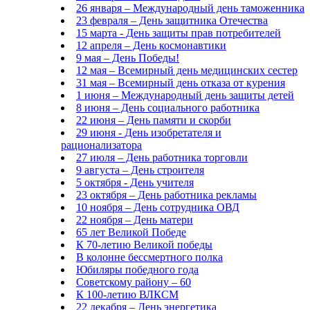
26 января – Международный день таможенника
23 февраля – День защитника Отечества
15 марта - День защиты прав потребителей
12 апреля – День космонавтики
9 мая – День Победы!
12 мая – Всемирный день медицинских сестер
31 мая – Всемирный день отказа от курения
1 июня – Международный день защиты детей
8 июня – День социального работника
22 июня – День памяти и скорби
29 июня - День изобретателя и
рационализатора
27 июля – День работника торговли
9 августа – День строителя
5 октября - День учителя
23 октября – День работника рекламы
10 ноября – День сотрудника ОВД
22 ноября – День матери
65 лет Великой Победе
К 70-летию Великой победы
В колонне бессмертного полка
Юбиляры победного года
Советскому району – 60
К 100-летию ВЛКСМ
22 декабря – День энергетика