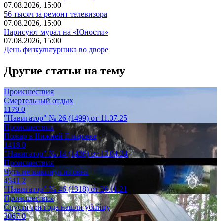
07.08.2026, 15:00
56 тысяч за ремонт телевизора
07.08.2026, 15:00
Нарисуют мурал на «Юности»
07.08.2026, 15:00
День физкультурника во дворе
Другие статьи на тему
Происшествия
Смертельный отдых
1179
0
"Навигатор" № 26 (1499) от 11.07.25
Происшествия
Пожар в Нижней Ельцовке
1418
0
"Навигатор" № 14 (1436) от 12.04.24
Происшествия
Чуть не выкинул из окна
4541
2
"Навигатор" № 46 (1318) от 26.11.21
Происшествия
Спустя три года нашли убийцу
3067
0