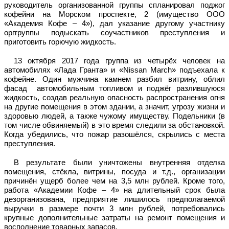
руководитель организованной группы спланировал поджог
кофейни на Морском проспекте, 2 (имущество ООО
«Академия Кофе – 4»), дал указание другому участнику
орггруппы подыскать соучастников преступления и
приготовить горючую жидкость.
13 октября 2017 года группа из четырёх человек на
автомобилях «Лада Гранта» и «Nissan March» подъехала к
кофейне. Один мужчина камнем разбил витрину, облил
фасад автомобильным топливом и поджёг разлившуюся
жидкость, создав реальную опасность распространения огня
на другие помещения в этом здании, а значит, угрозу жизни и
здоровью людей, а также чужому имуществу. Подельники (в
том числе обвиняемый) в это время следили за обстановкой.
Когда убедились, что пожар разошёлся, скрылись с места
преступления.
В результате были уничтожены внутренняя отделка
помещения, стёкла, витрины, посуда и т.д., организации
причинён ущерб более чем на 3,5 млн рублей. Кроме того,
работа «Академии Кофе – 4» на длительный срок была
дезорганизована, предприятие лишилось предполагаемой
выручки в размере почти 3 млн рублей, потребовались
крупные дополнительные затраты на ремонт помещения и
восполнение товарных запасов.