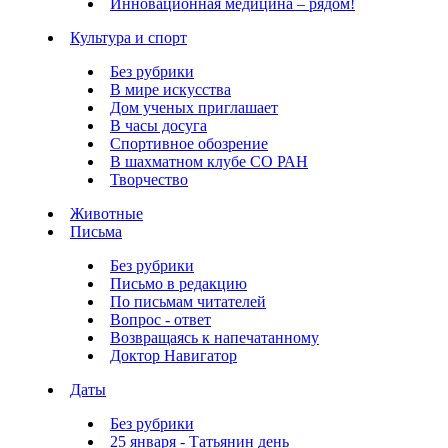
Инновационная медицина – рядом!
Культура и спорт
Без рубрики
В мире искусства
Дом ученых приглашает
В часы досуга
Спортивное обозрение
В шахматном клубе СО РАН
Творчество
Животные
Письма
Без рубрики
Письмо в редакцию
По письмам читателей
Вопрос - ответ
Возвращаясь к напечатанному
Доктор Навигатор
Даты
Без рубрики
25 января - Татьянин день