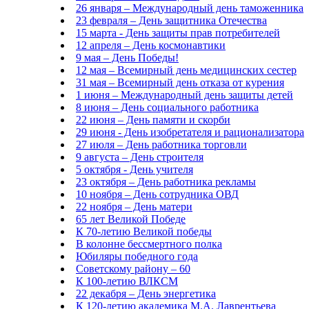
26 января – Международный день таможенника
23 февраля – День защитника Отечества
15 марта - День защиты прав потребителей
12 апреля – День космонавтики
9 мая – День Победы!
12 мая – Всемирный день медицинских сестер
31 мая – Всемирный день отказа от курения
1 июня – Международный день защиты детей
8 июня – День социального работника
22 июня – День памяти и скорби
29 июня - День изобретателя и рационализатора
27 июля – День работника торговли
9 августа – День строителя
5 октября - День учителя
23 октября – День работника рекламы
10 ноября – День сотрудника ОВД
22 ноября – День матери
65 лет Великой Победе
К 70-летию Великой победы
В колонне бессмертного полка
Юбиляры победного года
Советскому району – 60
К 100-летию ВЛКСМ
22 декабря – День энергетика
К 120-летию академика М.А. Лаврентьева