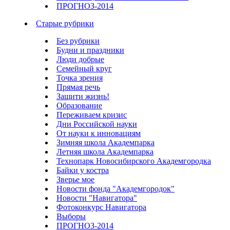
ПРОГНОЗ-2014
Старые рубрики
Без рубрики
Будни и праздники
Люди добрые
Семейный круг
Точка зрения
Прямая речь
Защити жизнь!
Образование
Переживаем кризис
Дни Российской науки
От науки к инновациям
Зимняя школа Академпарка
Летняя школа Академпарка
Технопарк Новосибирского Академгородка
Байки у костра
Зверье мое
Новости фонда "Академгородок"
Новости "Навигатора"
Фотоконкурс Навигатора
Выборы
ПРОГНОЗ-2014