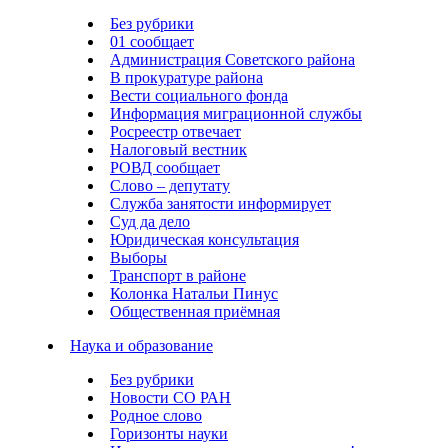
Без рубрики
01 сообщает
Администрация Советского района
В прокуратуре района
Вести социального фонда
Информация миграционной службы
Росреестр отвечает
Налоговый вестник
РОВД сообщает
Слово – депутату
Служба занятости информирует
Суд да дело
Юридическая консультация
Выборы
Транспорт в районе
Колонка Натальи Пинус
Общественная приёмная
Наука и образование
Без рубрики
Новости СО РАН
Родное слово
Горизонты науки