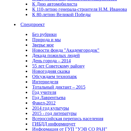
К Дню автомобилиста
К 110-летию генерала-строителя Н.М. Иванова
К 80-летию Великой Победы
Спецпроект
Без рубрики
Природа и мы
Зверье мое
Новости фонда "Академгородок"
Декада пожилых людей
День города – 2014
55 лет Советскому району
Новогодняя сказка
Обсуждаем технопарк
Интернеделя
Тотальный диктант – 2015
Год учителя
Год Лаврентьева
Факел-2012
2014 год культуры
2015 - год литературы
Всероссийская перепись населения
ГИБДД информирует
Информация от ГУП "УЭВ СО РАН"