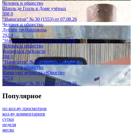
Человек и общество
Шарль де Голль в Доме учёных
308
0
"Навигатор" № 30 (1553) от 07.08.26
Человек и общество
Дублёр трубопровода
292
0
"Навигатор" № 30 (1553) от 07.08.26
Человек и общество
Вопросы к госвласти
288
0
"Навигатор" № 30 (1553) от 07.08.26
Человек и общество
Нарисуют мурал на «Юности»
275
0
"Навигатор" № 30 (1553) от 07.08.26
Популярное
по кол-ву просмотров
кол-ву комментариев
сутки
неделя
месяц