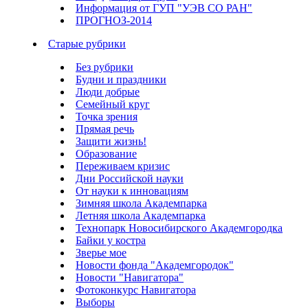
Информация от ГУП "УЭВ СО РАН"
ПРОГНОЗ-2014
Старые рубрики
Без рубрики
Будни и праздники
Люди добрые
Семейный круг
Точка зрения
Прямая речь
Защити жизнь!
Образование
Переживаем кризис
Дни Российской науки
От науки к инновациям
Зимняя школа Академпарка
Летняя школа Академпарка
Технопарк Новосибирского Академгородка
Байки у костра
Зверье мое
Новости фонда "Академгородок"
Новости "Навигатора"
Фотоконкурс Навигатора
Выборы