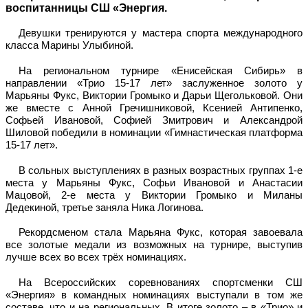
воспитанницы СШ «Энергия.
Девушки тренируются у мастера спорта международного
класса Марины Улыбиной.
На региональном турнире «Енисейская Сибирь» в
направлении «Трио 15-17 лет» заслуженное золото у
Марьяны Фукс, Виктории Громыко и Дарьи Щегольковой. Они
же вместе с Анной Гречишниковой, Ксенией Антипенко,
Софьей Ивановой, Софией Змитрович и Александрой
Шиловой победили в номинации «Гимнастическая платформа
15-17 лет».
В сольных выступлениях в разных возрастных группах 1-е
места у Марьяны Фукс, Софьи Ивановой и Анастасии
Мацовой, 2-е места у Виктории Громыко и Миланы
Дедекиной, третье заняла Ника Логинова.
Рекордсменом стала Марьяна Фукс, которая завоевала
все золотые медали из возможных на турнире, выступив
лучше всех во всех трёх номинациях.
На Всероссийских соревнованиях спортсменки СШ
«Энергия» в командных номинациях выступали в том же
составе, что и на региональных. В итоге золото – в «Трио» и