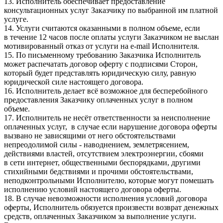
13. Исполнитель обеспечивает предоставление
консультационных услуг Заказчику по выбранной им платной
услуге.
14. Услуги считаются оказанными в полном объеме, если
в течение 12 часов после оплаты услуги Заказчиком не выслан
мотивированный отказ от услуги на e-mail Исполнителя.
15. По письменному требованию Заказчика Исполнитель
может распечатать договор оферту с подписями Сторон,
который будет представлять юридическую силу, равную
юридической силе настоящего договора.
16. Исполнитель делает всё возможное для бесперебойного
предоставления Заказчику оплаченных услуг в полном
объеме.
17. Исполнитель не несёт ответственности за неисполнение
оплаченных услуг, в случае если нарушение договора оферты
вызвано не зависящими от него обстоятельствами
непреодолимой силы - наводнением, землетрясением,
действиями властей, отсутствием электроэнергии, сбоями
в сети интернет, общественными беспорядками, другими
стихийными бедствиями и прочими обстоятельствами,
неподконтрольными Исполнителю, которые могут помешать
исполнению условий настоящего договора оферты.
18. В случае невозможности исполнения условий договора
оферты, Исполнитель обязуется произвести возврат денежных
средств, оплаченных Заказчиком за выполнение услуги.