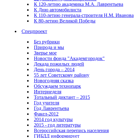
К 120-летию академика М.А. Лаврентьева
К Дню автомобилиста
К 110-летию генерала-строителя Н.М. Иванова
К 80-летию Великой Победы
Спецпроект
Без рубрики
Природа и мы
Зверье мое
Новости фонда "Академгородок"
Декада пожилых людей
День города – 2014
55 лет Советскому району
Новогодняя сказка
Обсуждаем технопарк
Интернеделя
Тотальный диктант – 2015
Год учителя
Год Лаврентьева
Факел-2012
2014 год культуры
2015 - год литературы
Всероссийская перепись населения
ГИБДД информирует