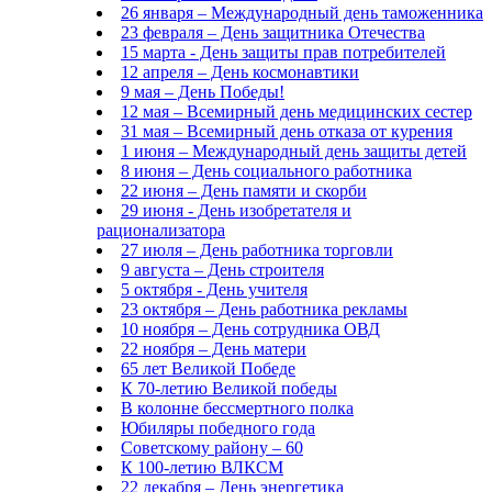
26 января – Международный день таможенника
23 февраля – День защитника Отечества
15 марта - День защиты прав потребителей
12 апреля – День космонавтики
9 мая – День Победы!
12 мая – Всемирный день медицинских сестер
31 мая – Всемирный день отказа от курения
1 июня – Международный день защиты детей
8 июня – День социального работника
22 июня – День памяти и скорби
29 июня - День изобретателя и
рационализатора
27 июля – День работника торговли
9 августа – День строителя
5 октября - День учителя
23 октября – День работника рекламы
10 ноября – День сотрудника ОВД
22 ноября – День матери
65 лет Великой Победе
К 70-летию Великой победы
В колонне бессмертного полка
Юбиляры победного года
Советскому району – 60
К 100-летию ВЛКСМ
22 декабря – День энергетика