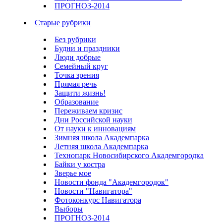
ПРОГНОЗ-2014
Старые рубрики
Без рубрики
Будни и праздники
Люди добрые
Семейный круг
Точка зрения
Прямая речь
Защити жизнь!
Образование
Переживаем кризис
Дни Российской науки
От науки к инновациям
Зимняя школа Академпарка
Летняя школа Академпарка
Технопарк Новосибирского Академгородка
Байки у костра
Зверье мое
Новости фонда "Академгородок"
Новости "Навигатора"
Фотоконкурс Навигатора
Выборы
ПРОГНОЗ-2014