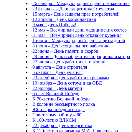
26 января – Международный день таможенника
23 февраля – День защитника Отечества
15 марта - День защиты прав потребителей
12 апреля – День космонавтики
9 мая – День Победы!
12 мая – Всемирный день медицинских сестер
31 мая – Всемирный день отказа от курения
1 июня – Международный день защиты детей
8 июня – День социального работника
22 июня – День памяти и скорби
29 июня - День изобретателя и рационализатора
27 июля – День работника торговли
9 августа – День строителя
5 октября - День учителя
23 октября – День работника рекламы
10 ноября – День сотрудника ОВД
22 ноября – День матери
65 лет Великой Победе
К 70-летию Великой победы
В колонне бессмертного полка
Юбиляры победного года
Советскому району – 60
К 100-летию ВЛКСМ
22 декабря – День энергетика
К 120-летию академика М.А. Лаврентьева