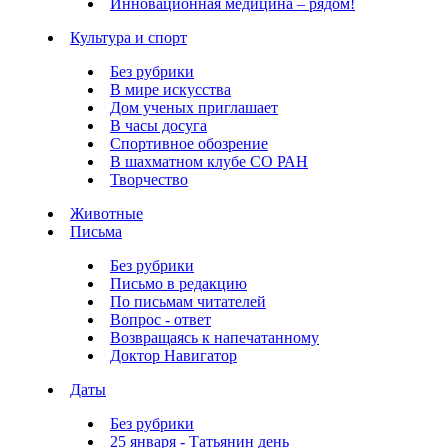
Инновационная медицина – рядом!
Культура и спорт
Без рубрики
В мире искусства
Дом ученых приглашает
В часы досуга
Спортивное обозрение
В шахматном клубе СО РАН
Творчество
Животные
Письма
Без рубрики
Письмо в редакцию
По письмам читателей
Вопрос - ответ
Возвращаясь к напечатанному
Доктор Навигатор
Даты
Без рубрики
25 января - Татьянин день