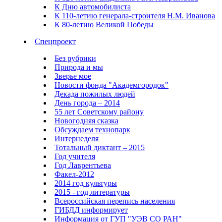
К Дню автомобилиста
К 110-летию генерала-строителя Н.М. Иванова
К 80-летию Великой Победы
Спецпроект
Без рубрики
Природа и мы
Зверье мое
Новости фонда "Академгородок"
Декада пожилых людей
День города – 2014
55 лет Советскому району
Новогодняя сказка
Обсуждаем технопарк
Интернеделя
Тотальный диктант – 2015
Год учителя
Год Лаврентьева
Факел-2012
2014 год культуры
2015 - год литературы
Всероссийская перепись населения
ГИБДД информирует
Информация от ГУП "УЭВ СО РАН"