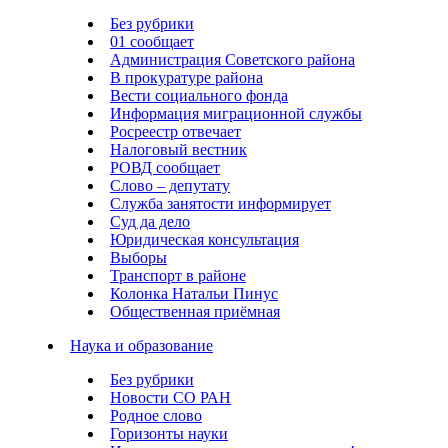
Без рубрики
01 сообщает
Администрация Советского района
В прокуратуре района
Вести социального фонда
Информация миграционной службы
Росреестр отвечает
Налоговый вестник
РОВД сообщает
Слово – депутату
Служба занятости информирует
Суд да дело
Юридическая консультация
Выборы
Транспорт в районе
Колонка Натальи Пинус
Общественная приёмная
Наука и образование
Без рубрики
Новости СО РАН
Родное слово
Горизонты науки