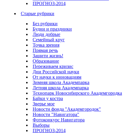
ПРОГНОЗ-2014
Старые рубрики
Без рубрики
Будни и праздники
Люди добрые
Семейный круг
Точка зрения
Прямая речь
Защити жизнь!
Образование
Переживаем кризис
Дни Российской науки
От науки к инновациям
Зимняя школа Академпарка
Летняя школа Академпарка
Технопарк Новосибирского Академгородка
Байки у костра
Зверье мое
Новости фонда "Академгородок"
Новости "Навигатора"
Фотоконкурс Навигатора
Выборы
ПРОГНОЗ-2014