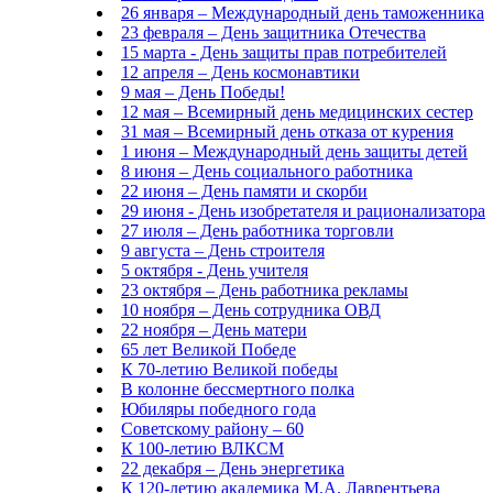
26 января – Международный день таможенника
23 февраля – День защитника Отечества
15 марта - День защиты прав потребителей
12 апреля – День космонавтики
9 мая – День Победы!
12 мая – Всемирный день медицинских сестер
31 мая – Всемирный день отказа от курения
1 июня – Международный день защиты детей
8 июня – День социального работника
22 июня – День памяти и скорби
29 июня - День изобретателя и рационализатора
27 июля – День работника торговли
9 августа – День строителя
5 октября - День учителя
23 октября – День работника рекламы
10 ноября – День сотрудника ОВД
22 ноября – День матери
65 лет Великой Победе
К 70-летию Великой победы
В колонне бессмертного полка
Юбиляры победного года
Советскому району – 60
К 100-летию ВЛКСМ
22 декабря – День энергетика
К 120-летию академика М.А. Лаврентьева