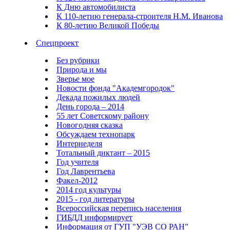
К Дню автомобилиста
К 110-летию генерала-строителя Н.М. Иванова
К 80-летию Великой Победы
Спецпроект
Без рубрики
Природа и мы
Зверье мое
Новости фонда "Академгородок"
Декада пожилых людей
День города – 2014
55 лет Советскому району
Новогодняя сказка
Обсуждаем технопарк
Интернеделя
Тотальный диктант – 2015
Год учителя
Год Лаврентьева
Факел-2012
2014 год культуры
2015 - год литературы
Всероссийская перепись населения
ГИБДД информирует
Информация от ГУП "УЭВ СО РАН"