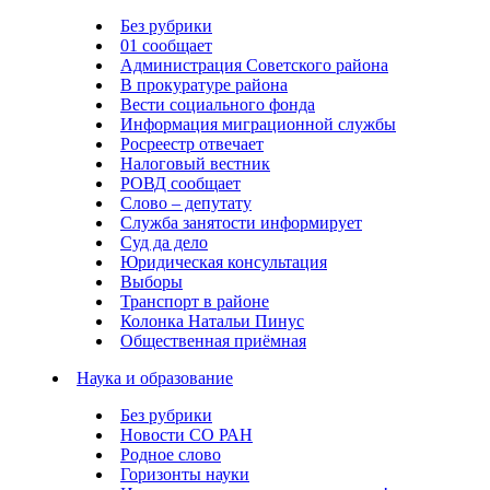
Без рубрики
01 сообщает
Администрация Советского района
В прокуратуре района
Вести социального фонда
Информация миграционной службы
Росреестр отвечает
Налоговый вестник
РОВД сообщает
Слово – депутату
Служба занятости информирует
Суд да дело
Юридическая консультация
Выборы
Транспорт в районе
Колонка Натальи Пинус
Общественная приёмная
Наука и образование
Без рубрики
Новости СО РАН
Родное слово
Горизонты науки