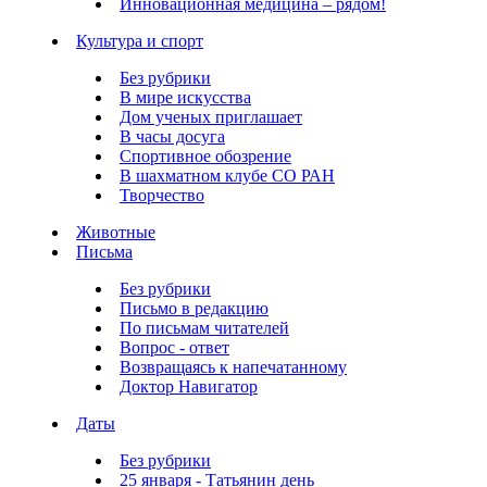
Инновационная медицина – рядом!
Культура и спорт
Без рубрики
В мире искусства
Дом ученых приглашает
В часы досуга
Спортивное обозрение
В шахматном клубе СО РАН
Творчество
Животные
Письма
Без рубрики
Письмо в редакцию
По письмам читателей
Вопрос - ответ
Возвращаясь к напечатанному
Доктор Навигатор
Даты
Без рубрики
25 января - Татьянин день