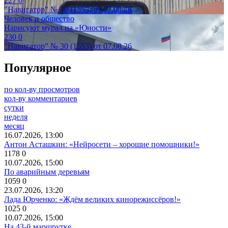
227
0
"Навигатор" № 30 (1553) от 07.08.26
Человек и общество
Нарисуют мурал на «Юности»
230
0
"Навигатор" № 30 (1553) от 07.08.26
Популярное
по кол-ву просмотров
кол-ву комментариев
сутки
неделя
месяц
16.07.2026, 13:00
Антон Асташкин: «Нейросети – хорошие помощники!»
1178
0
10.07.2026, 15:00
По аварийным деревьям
1059
0
23.07.2026, 13:20
Лада Юрченко: «Ждём великих кинорежиссёров!»
1025
0
10.07.2026, 15:00
На 43-й маршрутке