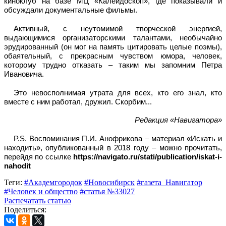
киноклуб на базе МЦ «Калейдоскоп», где показывали и
обсуждали документальные фильмы.
Активный, с неутомимой творческой энергией,
выдающимися организаторскими талантами, необычайно
эрудированный (он мог на память цитировать целые поэмы),
обаятельный, с прекрасным чувством юмора, человек,
которому трудно отказать – таким мы запомним Петра
Ивановича.
Это невосполнимая утрата для всех, кто его знал, кто
вместе с ним работал, дружил. Скорбим...
Редакция «Навигатора»
P.S.
Воспоминания П.И. Анофрикова – материал «Искать и
находить», опубликованный в 2018 году – можно прочитать,
перейдя по ссылке
https://navigato.ru/stati/publication/iskat-i-
nahodit
Теги:
#Академгородок
#Новосибирск
#газета_Навигатор
#Человек и общество
#статья №33027
Распечатать статью
Поделиться: