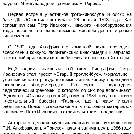
лауреат Международной премии им. Н. Рериха.
Первая встреча участников фото-киноклуба «Поиск» на
базе ДК «Юность» состоялась 29 апреля 1973 года. Как
вспоминал сам Пётр Иванович, никакого кинооборудования
тогда не было, но было огромное желание делать игровые
кинокомедии.
С 1980 года Анофриков с командой начал проводить
всесоюзный конкурс любительских кинокомедий «Гаврила»,
на который приезжали кинолюбители-авторы со всей страны.
Ещё одним знаковым событием биографии Петра
Ивановича стал проект «Старый троллейбус». Формально –
уличный кинотеатр, куда во время летних каникул приходили
школьники Академгородка. По сути – культурно-
педагогический феномен, о котором до сих пор вспоминают.
Рядом со «Старым троллейбусом» в 1984 году построили
плескательный бассейн «Гаврик», где в жару играли
ребятишки. Всеми согласованиями и доставкой материалов
занимался Пётр Иванович, а строительством – подростки.
Авторской детской мультипликацией под руководством
П.И. Анофрикова в «Поиске» начали заниматься в 1986 году.
Большую роль сыграла его поездка с группой юных