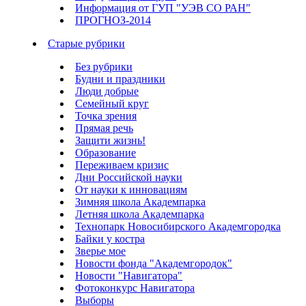
Информация от ГУП "УЭВ СО РАН"
ПРОГНОЗ-2014
Старые рубрики
Без рубрики
Будни и праздники
Люди добрые
Семейный круг
Точка зрения
Прямая речь
Защити жизнь!
Образование
Переживаем кризис
Дни Российской науки
От науки к инновациям
Зимняя школа Академпарка
Летняя школа Академпарка
Технопарк Новосибирского Академгородка
Байки у костра
Зверье мое
Новости фонда "Академгородок"
Новости "Навигатора"
Фотоконкурс Навигатора
Выборы