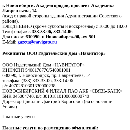
г. Новосибирск, Академгородок, проспект Академика
Лаврентьева, 14
(вход с правой стороны здания Администрации Советского
района).
ЕЖЕДНЕВНО (кроме субботы и воскресенья) с 10.00 до 18.00
Телефон/факс:
333-33-06, 333-14-06
Для писем:
630090, г. Новосибирск-90, а/я 501
E-Mail:
gazeta@navigato.ru
Реквизиты ООО Издательский Дом «Навигатор»
ООО Издательский Дом «НАВИГАТОР»
ИНН/КПП 5408178776/540801001
630090, г. Новосибирск, пр. Лаврентьева, 14
тел./факс (383) 333-33-06, 333-14-06
р/с 40702810301330000238
НОВОСИБИРСКИЙ ФИЛИАЛ ПАО АКБ «СВЯЗЬ-БАНК»
БИК 045004740, к/с 30101810100000000740
Директор Данилин Дмитрий Борисович (на основании
Устава)
Платные услуги
Платные услуги по размещению объявлений: