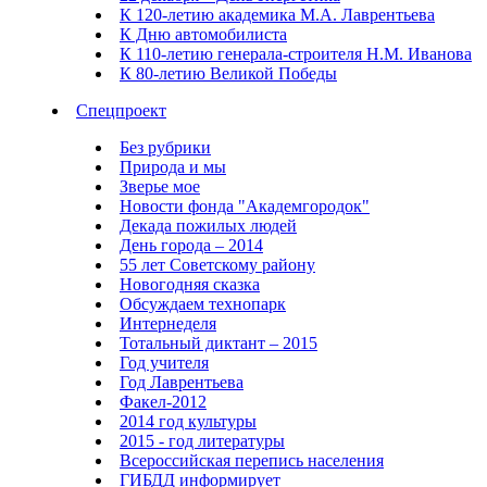
К 120-летию академика М.А. Лаврентьева
К Дню автомобилиста
К 110-летию генерала-строителя Н.М. Иванова
К 80-летию Великой Победы
Спецпроект
Без рубрики
Природа и мы
Зверье мое
Новости фонда "Академгородок"
Декада пожилых людей
День города – 2014
55 лет Советскому району
Новогодняя сказка
Обсуждаем технопарк
Интернеделя
Тотальный диктант – 2015
Год учителя
Год Лаврентьева
Факел-2012
2014 год культуры
2015 - год литературы
Всероссийская перепись населения
ГИБДД информирует