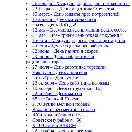
26 января – Международный день таможенника
23 февраля – День защитника Отечества
15 марта - День защиты прав потребителей
12 апреля – День космонавтики
9 мая – День Победы!
12 мая – Всемирный день медицинских сестер
31 мая – Всемирный день отказа от курения
1 июня – Международный день защиты детей
8 июня – День социального работника
22 июня – День памяти и скорби
29 июня - День изобретателя и
рационализатора
27 июля – День работника торговли
9 августа – День строителя
5 октября - День учителя
23 октября – День работника рекламы
10 ноября – День сотрудника ОВД
22 ноября – День матери
65 лет Великой Победе
К 70-летию Великой победы
В колонне бессмертного полка
Юбиляры победного года
Советскому району – 60
К 100-летию ВЛКСМ
22 декабря – День энергетика