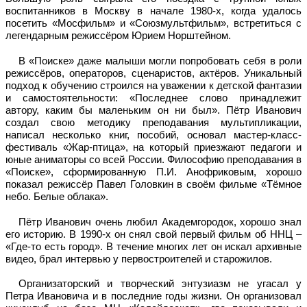
воспитанников в Москву в начале 1980-х, когда удалось
посетить «Мосфильм» и «Союзмультфильм», встретиться с
легендарным режиссёром Юрием Норштейном.
В «Поиске» даже малыши могли попробовать себя в роли
режиссёров, операторов, сценаристов, актёров. Уникальный
подход к обучению строился на уважении к детской фантазии
и самостоятельности: «Последнее слово принадлежит
автору, каким бы маленьким он ни был». Пётр Иванович
создал свою методику преподавания мультипликации,
написал несколько книг, пособий, основал мастер-класс-
фестиваль «Жар-птица», на который приезжают педагоги и
юные аниматоры со всей России. Философию преподавания в
«Поиске», сформированную П.И. Анофриковым, хорошо
показал режиссёр Павел Головкин в своём фильме «Тёмное
небо. Белые облака».
Пётр Иванович очень любил Академгородок, хорошо знал
его историю. В 1990-х он снял свой первый фильм об ННЦ –
«Где-то есть город». В течение многих лет он искал архивные
видео, брал интервью у первостроителей и старожилов.
Организаторский и творческий энтузиазм не угасал у
Петра Ивановича и в последние годы жизни. Он организовал