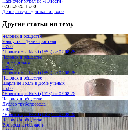
Нарисуют мурал на «Юности»
07.08.2026, 15:00
День физкультурника во дворе
Другие статьи на тему
Человек и общество
9 августа – День строителя
235
0
"Навигатор" № 30 (1553) от 07.08.26
Человек и общество
С праздником!
235
0
"Навигатор" № 30 (1553) от 07.08.26
Человек и общество
Шарль де Голль в Доме учёных
253
0
"Навигатор" № 30 (1553) от 07.08.26
Человек и общество
Дублёр трубопровода
240
0
"Навигатор" № 30 (1553) от 07.08.26
Человек и общество
Вопросы к госвласти