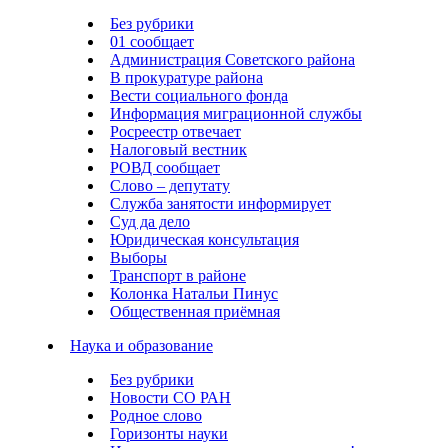
Без рубрики
01 сообщает
Администрация Советского района
В прокуратуре района
Вести социального фонда
Информация миграционной службы
Росреестр отвечает
Налоговый вестник
РОВД сообщает
Слово – депутату
Служба занятости информирует
Суд да дело
Юридическая консультация
Выборы
Транспорт в районе
Колонка Натальи Пинус
Общественная приёмная
Наука и образование
Без рубрики
Новости СО РАН
Родное слово
Горизонты науки