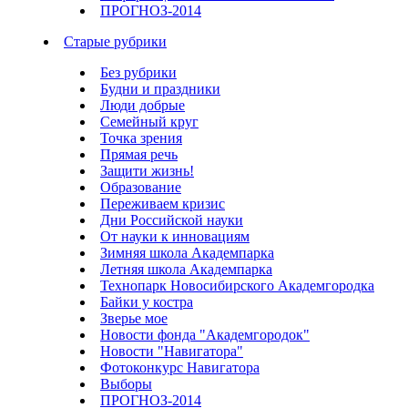
ПРОГНОЗ-2014
Старые рубрики
Без рубрики
Будни и праздники
Люди добрые
Семейный круг
Точка зрения
Прямая речь
Защити жизнь!
Образование
Переживаем кризис
Дни Российской науки
От науки к инновациям
Зимняя школа Академпарка
Летняя школа Академпарка
Технопарк Новосибирского Академгородка
Байки у костра
Зверье мое
Новости фонда "Академгородок"
Новости "Навигатора"
Фотоконкурс Навигатора
Выборы
ПРОГНОЗ-2014