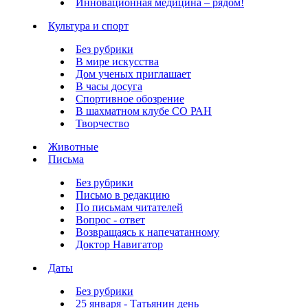
Инновационная медицина – рядом!
Культура и спорт
Без рубрики
В мире искусства
Дом ученых приглашает
В часы досуга
Спортивное обозрение
В шахматном клубе СО РАН
Творчество
Животные
Письма
Без рубрики
Письмо в редакцию
По письмам читателей
Вопрос - ответ
Возвращаясь к напечатанному
Доктор Навигатор
Даты
Без рубрики
25 января - Татьянин день