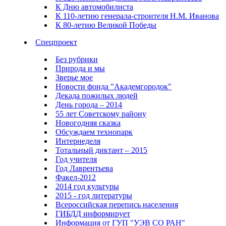
К Дню автомобилиста
К 110-летию генерала-строителя Н.М. Иванова
К 80-летию Великой Победы
Спецпроект
Без рубрики
Природа и мы
Зверье мое
Новости фонда "Академгородок"
Декада пожилых людей
День города – 2014
55 лет Советскому району
Новогодняя сказка
Обсуждаем технопарк
Интернеделя
Тотальный диктант – 2015
Год учителя
Год Лаврентьева
Факел-2012
2014 год культуры
2015 - год литературы
Всероссийская перепись населения
ГИБДД информирует
Информация от ГУП "УЭВ СО РАН"