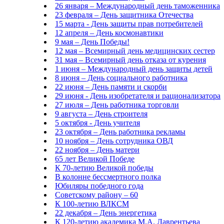
26 января – Международный день таможенника
23 февраля – День защитника Отечества
15 марта - День защиты прав потребителей
12 апреля – День космонавтики
9 мая – День Победы!
12 мая – Всемирный день медицинских сестер
31 мая – Всемирный день отказа от курения
1 июня – Международный день защиты детей
8 июня – День социального работника
22 июня – День памяти и скорби
29 июня - День изобретателя и рационализатора
27 июля – День работника торговли
9 августа – День строителя
5 октября - День учителя
23 октября – День работника рекламы
10 ноября – День сотрудника ОВД
22 ноября – День матери
65 лет Великой Победе
К 70-летию Великой победы
В колонне бессмертного полка
Юбиляры победного года
Советскому району – 60
К 100-летию ВЛКСМ
22 декабря – День энергетика
К 120-летию академика М.А. Лаврентьева