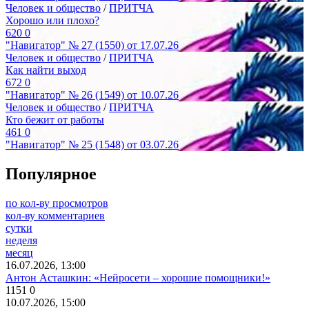
Человек и общество
/
ПРИТЧА
Хорошо или плохо?
620
0
"Навигатор" № 27 (1550) от 17.07.26
Человек и общество
/
ПРИТЧА
Как найти выход
672
0
"Навигатор" № 26 (1549) от 10.07.26
Человек и общество
/
ПРИТЧА
Кто бежит от работы
461
0
"Навигатор" № 25 (1548) от 03.07.26
Популярное
по кол-ву просмотров
кол-ву комментариев
сутки
неделя
месяц
16.07.2026, 13:00
Антон Асташкин: «Нейросети – хорошие помощники!»
1151
0
10.07.2026, 15:00