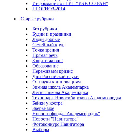
Информация от ГУП "УЭВ СО РАН"
ПРОГНОЗ-2014
Старые рубрики
Без рубрики
Будни и праздники
Люди добрые
Семейный круг
Точка зрения
Прямая речь
Защити жизнь!
Образование
Переживаем кризис
Дни Российской науки
От науки к инновациям
Зимняя школа Академпарка
Летняя школа Академпарка
Технопарк Новосибирского Академгородка
Байки у костра
Зверье мое
Новости фонда "Академгородок"
Новости "Навигатора"
Фотоконкурс Навигатора
Выборы