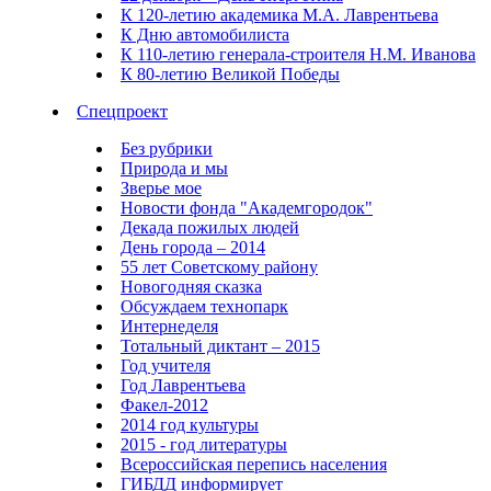
К 120-летию академика М.А. Лаврентьева
К Дню автомобилиста
К 110-летию генерала-строителя Н.М. Иванова
К 80-летию Великой Победы
Спецпроект
Без рубрики
Природа и мы
Зверье мое
Новости фонда "Академгородок"
Декада пожилых людей
День города – 2014
55 лет Советскому району
Новогодняя сказка
Обсуждаем технопарк
Интернеделя
Тотальный диктант – 2015
Год учителя
Год Лаврентьева
Факел-2012
2014 год культуры
2015 - год литературы
Всероссийская перепись населения
ГИБДД информирует