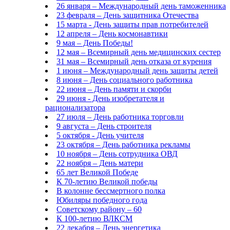
26 января – Международный день таможенника
23 февраля – День защитника Отечества
15 марта - День защиты прав потребителей
12 апреля – День космонавтики
9 мая – День Победы!
12 мая – Всемирный день медицинских сестер
31 мая – Всемирный день отказа от курения
1 июня – Международный день защиты детей
8 июня – День социального работника
22 июня – День памяти и скорби
29 июня - День изобретателя и
рационализатора
27 июля – День работника торговли
9 августа – День строителя
5 октября - День учителя
23 октября – День работника рекламы
10 ноября – День сотрудника ОВД
22 ноября – День матери
65 лет Великой Победе
К 70-летию Великой победы
В колонне бессмертного полка
Юбиляры победного года
Советскому району – 60
К 100-летию ВЛКСМ
22 декабря – День энергетика