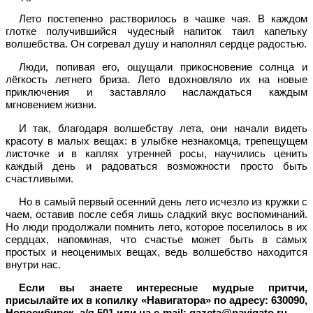
Лето постепенно растворилось в чашке чая. В каждом
глотке получившийся чудесный напиток таил капельку
волшебства. Он согревал душу и наполнял сердце радостью.
Люди, попивая его, ощущали прикосновение солнца и
лёгкость летнего бриза. Лето вдохновляло их на новые
приключения и заставляло наслаждаться каждым
мгновением жизни.
И так, благодаря волшебству лета, они начали видеть
красоту в малых вещах: в улыбке незнакомца, трепещущем
листочке и в каплях утренней росы, научились ценить
каждый день и радоваться возможности просто быть
счастливыми.
Но в самый первый осенний день лето исчезло из кружки с
чаем, оставив после себя лишь сладкий вкус воспоминаний.
Но люди продолжали помнить лето, которое поселилось в их
сердцах, напоминая, что счастье может быть в самых
простых и неоценимых вещах, ведь волшебство находится
внутри нас.
Если вы знаете интересные мудрые притчи,
присылайте их в копилку «Навигатора» по адресу: 630090,
Новосибирск, а/я 501 или на e-mail: gazeta@navigato.ru.