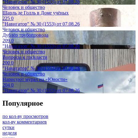
"Навигатор" № 30 (1553) от 07.08.26
Человек и общество
Шарль де Голль в Доме учёных
225
0
"Навигатор" № 30 (1553) от 07.08.26
Человек и общество
Дублёр трубопровода
209
0
"Навигатор" № 30 (1553) от 07.08.26
Человек и общество
Вопросы к госвласти
200
0
"Навигатор" № 30 (1553) от 07.08.26
Человек и общество
Нарисуют мурал на «Юности»
204
0
"Навигатор" № 30 (1553) от 07.08.26
Популярное
по кол-ву просмотров
кол-ву комментариев
сутки
неделя