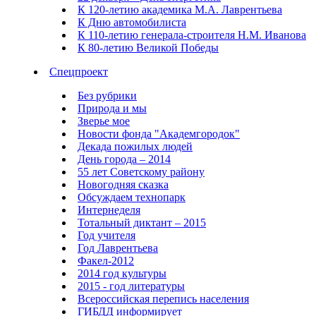
К 120-летию академика М.А. Лаврентьева
К Дню автомобилиста
К 110-летию генерала-строителя Н.М. Иванова
К 80-летию Великой Победы
Спецпроект
Без рубрики
Природа и мы
Зверье мое
Новости фонда "Академгородок"
Декада пожилых людей
День города – 2014
55 лет Советскому району
Новогодняя сказка
Обсуждаем технопарк
Интернеделя
Тотальный диктант – 2015
Год учителя
Год Лаврентьева
Факел-2012
2014 год культуры
2015 - год литературы
Всероссийская перепись населения
ГИБДД информирует