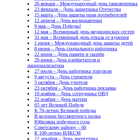
26 января – Международный день таможенника
23 февраля – День защитника Отечества
15 марта - День защиты прав потребителей
12 апреля – День космонавтики
9 мая – День Победы!
12 мая – Всемирный день медицинских сестер
31 мая – Всемирный день отказа от курения
1 июня – Международный день защиты детей
8 июня – День социального работника
22 июня – День памяти и скорби
29 июня - День изобретателя и
рационализатора
27 июля – День работника торговли
9 августа – День строителя
5 октября - День учителя
23 октября – День работника рекламы
10 ноября – День сотрудника ОВД
22 ноября – День матери
65 лет Великой Победе
К 70-летию Великой победы
В колонне бессмертного полка
Юбиляры победного года
Советскому району – 60
К 100-летию ВЛКСМ
22 декабря – День энергетика