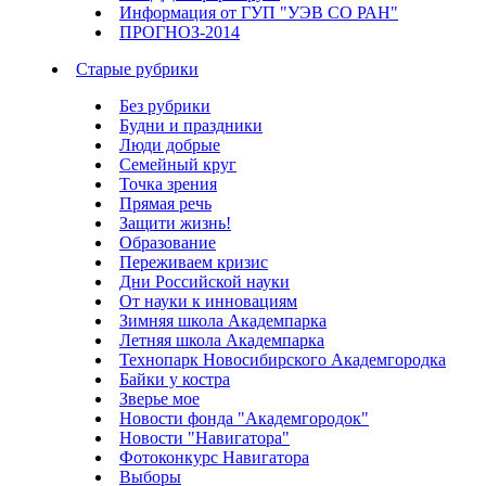
Информация от ГУП "УЭВ СО РАН"
ПРОГНОЗ-2014
Старые рубрики
Без рубрики
Будни и праздники
Люди добрые
Семейный круг
Точка зрения
Прямая речь
Защити жизнь!
Образование
Переживаем кризис
Дни Российской науки
От науки к инновациям
Зимняя школа Академпарка
Летняя школа Академпарка
Технопарк Новосибирского Академгородка
Байки у костра
Зверье мое
Новости фонда "Академгородок"
Новости "Навигатора"
Фотоконкурс Навигатора
Выборы