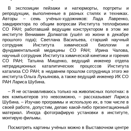
В экспозиции пейзажи и натюрморты, портреты и
репродукции, выполненные в разных стилях и техниках.
Авторы – семь учёных-художников: Лада Лавренко,
замдиректора по общим вопросам Института теплофизики
СО РАН; работавший ведущим конструктором в этом же
институте Вениамин Долматов (ушёл из жизни в декабре
прошлого года); Светлана Васильева, старший научный
сотрудник Института химической биологии и
фундаментальной медицины СО РАН; Ирина Чалова,
научный сотрудник Института химической кинетики и горения
СО РАН; Татьяна Мищенко, ведущий инженер отдела
нетрадиционных каталитических процессов Института
катализа СО РАН; в недавнем прошлом сотрудница этого же
института Ольга Лукьянова, а также ведущий инженер ИК СО
РАН Лариса Шубина.
– Я не останавливаюсь только на живописных полотнах: в
век компьютеров это невозможно, – рассказывает Лариса
Шубина. – Изучаю программы и использую их, в том числе в
своей работе, допустим, делаю какой-либо презентационный
материал. Иногда фотографирую установки в институте,
монтирую фильмы.
Посмотреть картины учёных можно в Выставочном центре