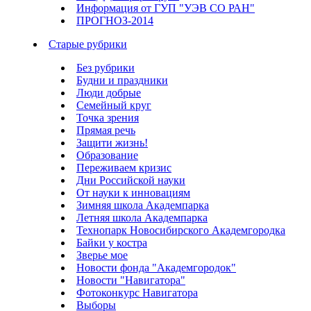
Информация от ГУП "УЭВ СО РАН"
ПРОГНОЗ-2014
Старые рубрики
Без рубрики
Будни и праздники
Люди добрые
Семейный круг
Точка зрения
Прямая речь
Защити жизнь!
Образование
Переживаем кризис
Дни Российской науки
От науки к инновациям
Зимняя школа Академпарка
Летняя школа Академпарка
Технопарк Новосибирского Академгородка
Байки у костра
Зверье мое
Новости фонда "Академгородок"
Новости "Навигатора"
Фотоконкурс Навигатора
Выборы