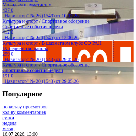
Молодым шахматистам
427
0
"Навигатор" № 26 (1549) от 10.07.26
Культура и спорт
/
Спортивное обозрение
Спортивные события недели
412
0
"Навигатор" № 22 (1545) от 12.06.26
Культура и спорт
/
В шахматном клубе СО РАН
IХ первенство района
299
0
"Навигатор" № 20 (1543) от 29.05.26
Культура и спорт
/
Спортивное обозрение
Спортивные события недели
191
0
"Навигатор" № 20 (1543) от 29.05.26
Популярное
по кол-ву просмотров
кол-ву комментариев
сутки
неделя
месяц
16.07.2026, 13:00