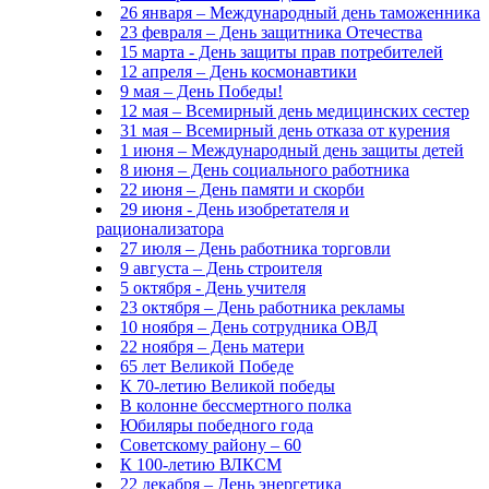
26 января – Международный день таможенника
23 февраля – День защитника Отечества
15 марта - День защиты прав потребителей
12 апреля – День космонавтики
9 мая – День Победы!
12 мая – Всемирный день медицинских сестер
31 мая – Всемирный день отказа от курения
1 июня – Международный день защиты детей
8 июня – День социального работника
22 июня – День памяти и скорби
29 июня - День изобретателя и
рационализатора
27 июля – День работника торговли
9 августа – День строителя
5 октября - День учителя
23 октября – День работника рекламы
10 ноября – День сотрудника ОВД
22 ноября – День матери
65 лет Великой Победе
К 70-летию Великой победы
В колонне бессмертного полка
Юбиляры победного года
Советскому району – 60
К 100-летию ВЛКСМ
22 декабря – День энергетика