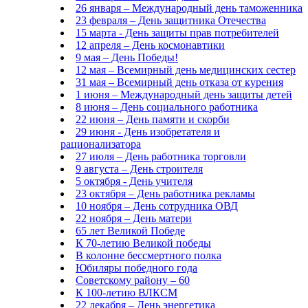
26 января – Международный день таможенника
23 февраля – День защитника Отечества
15 марта - День защиты прав потребителей
12 апреля – День космонавтики
9 мая – День Победы!
12 мая – Всемирный день медицинских сестер
31 мая – Всемирный день отказа от курения
1 июня – Международный день защиты детей
8 июня – День социального работника
22 июня – День памяти и скорби
29 июня - День изобретателя и
рационализатора
27 июля – День работника торговли
9 августа – День строителя
5 октября - День учителя
23 октября – День работника рекламы
10 ноября – День сотрудника ОВД
22 ноября – День матери
65 лет Великой Победе
К 70-летию Великой победы
В колонне бессмертного полка
Юбиляры победного года
Советскому району – 60
К 100-летию ВЛКСМ
22 декабря – День энергетика