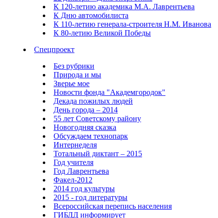
К 120-летию академика М.А. Лаврентьева
К Дню автомобилиста
К 110-летию генерала-строителя Н.М. Иванова
К 80-летию Великой Победы
Спецпроект
Без рубрики
Природа и мы
Зверье мое
Новости фонда "Академгородок"
Декада пожилых людей
День города – 2014
55 лет Советскому району
Новогодняя сказка
Обсуждаем технопарк
Интернеделя
Тотальный диктант – 2015
Год учителя
Год Лаврентьева
Факел-2012
2014 год культуры
2015 - год литературы
Всероссийская перепись населения
ГИБДД информирует