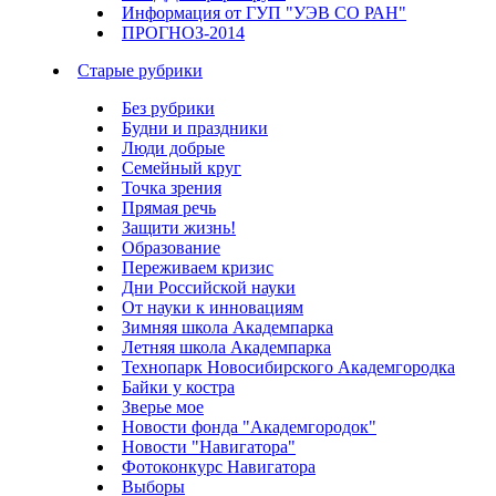
Информация от ГУП "УЭВ СО РАН"
ПРОГНОЗ-2014
Старые рубрики
Без рубрики
Будни и праздники
Люди добрые
Семейный круг
Точка зрения
Прямая речь
Защити жизнь!
Образование
Переживаем кризис
Дни Российской науки
От науки к инновациям
Зимняя школа Академпарка
Летняя школа Академпарка
Технопарк Новосибирского Академгородка
Байки у костра
Зверье мое
Новости фонда "Академгородок"
Новости "Навигатора"
Фотоконкурс Навигатора
Выборы