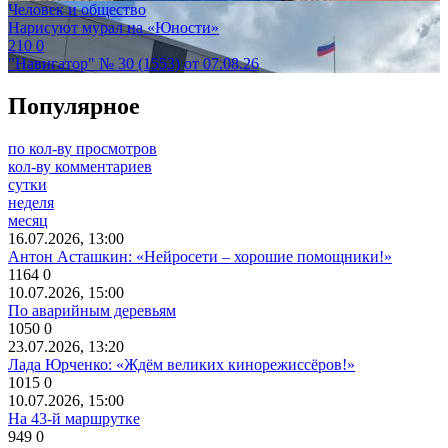
Человек и общество
Нарисуют мурал на «Юности»
210
0
"Навигатор" № 30 (1553) от 07.08.26
Популярное
по кол-ву просмотров
кол-ву комментариев
сутки
неделя
месяц
16.07.2026, 13:00
Антон Асташкин: «Нейросети – хорошие помощники!»
1164
0
10.07.2026, 15:00
По аварийным деревьям
1050
0
23.07.2026, 13:20
Лада Юрченко: «Ждём великих кинорежиссёров!»
1015
0
10.07.2026, 15:00
На 43-й маршрутке
949
0