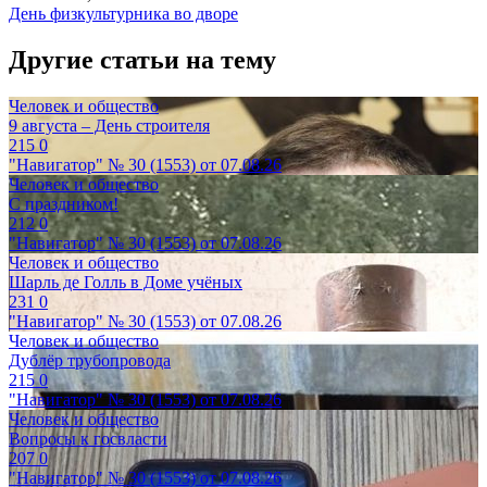
День физкультурника во дворе
Другие статьи на тему
Человек и общество
9 августа – День строителя
215
0
"Навигатор" № 30 (1553) от 07.08.26
Человек и общество
С праздником!
212
0
"Навигатор" № 30 (1553) от 07.08.26
Человек и общество
Шарль де Голль в Доме учёных
231
0
"Навигатор" № 30 (1553) от 07.08.26
Человек и общество
Дублёр трубопровода
215
0
"Навигатор" № 30 (1553) от 07.08.26
Человек и общество
Вопросы к госвласти
207
0
"Навигатор" № 30 (1553) от 07.08.26