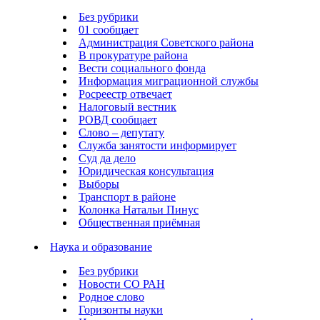
Без рубрики
01 сообщает
Администрация Советского района
В прокуратуре района
Вести социального фонда
Информация миграционной службы
Росреестр отвечает
Налоговый вестник
РОВД сообщает
Слово – депутату
Служба занятости информирует
Суд да дело
Юридическая консультация
Выборы
Транспорт в районе
Колонка Натальи Пинус
Общественная приёмная
Наука и образование
Без рубрики
Новости СО РАН
Родное слово
Горизонты науки