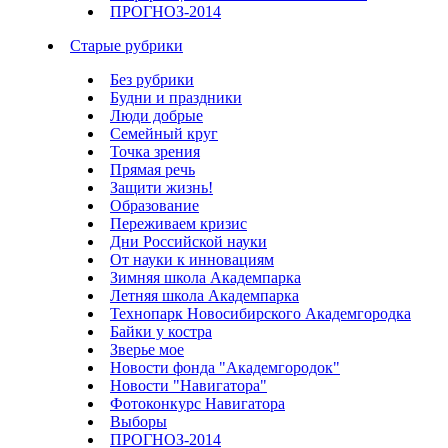
ПРОГНОЗ-2014
Старые рубрики
Без рубрики
Будни и праздники
Люди добрые
Семейный круг
Точка зрения
Прямая речь
Защити жизнь!
Образование
Переживаем кризис
Дни Российской науки
От науки к инновациям
Зимняя школа Академпарка
Летняя школа Академпарка
Технопарк Новосибирского Академгородка
Байки у костра
Зверье мое
Новости фонда "Академгородок"
Новости "Навигатора"
Фотоконкурс Навигатора
Выборы
ПРОГНОЗ-2014