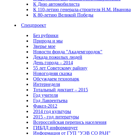
К Дню автомобилиста
К 110-летию генерала-строителя Н.М. Иванова
К 80-летию Великой Победы
Спецпроект
Без рубрики
Природа и мы
Зверье мое
Новости фонда "Академгородок"
Декада пожилых людей
День города – 2014
55 лет Советскому району
Новогодняя сказка
Обсуждаем технопарк
Интернеделя
Тотальный диктант – 2015
Год учителя
Год Лаврентьева
Факел-2012
2014 год культуры
2015 - год литературы
Всероссийская перепись населения
ГИБДД информирует
Информация от ГУП "УЭВ СО РАН"