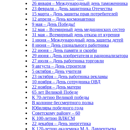
26 января – Международный день таможенника
23 февраля – День защитника Отечества
15 марта - День защиты прав потребителей
12 апреля – День космонавтики
9 мая – День Победы!
12 мая – Всемирный день медицинских сестер
31 мая – Всемирный день отказа от курения
1 июня – Международный день защиты детей
8 июня – День социального работника
22 июня – День памяти и скорби
29 июня - День изобретателя и рационализатора
27 июля – День работника торговли
9 августа – День строителя
5 октября - День учителя
23 октября – День работника рекламы
10 ноября – День сотрудника ОВД
22 ноября – День матери
65 лет Великой Победе
К 70-летию Великой победы
В колонне бессмертного полка
Юбиляры победного года
Советскому району – 60
К 100-летию ВЛКСМ
22 декабря – День энергетика
К 120-летию академика М.А. Лаврентьева