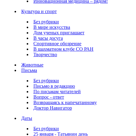
Инновационная медицина – рядом!
Культура и спорт
Без рубрики
В мире искусства
Дом ученых приглашает
В часы досуга
Спортивное обозрение
В шахматном клубе СО РАН
Творчество
Животные
Письма
Без рубрики
Письмо в редакцию
По письмам читателей
Вопрос - ответ
Возвращаясь к напечатанному
Доктор Навигатор
Даты
Без рубрики
25 января - Татьянин день