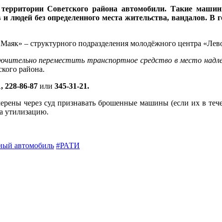
ерритории Советского района автомобили. Такие маши
и людей без определенного места жительства, вандалов. В 
Маяк» – структурного подразделения молодёжного центра «Левоб
лючительно переместить транспортное средство в место надл
кого района.
1, 228-86-87
или
345-31-21.
амерены через суд признавать брошенные машины (если их в те
на утилизацию.
ный автомобиль
#РАТИ