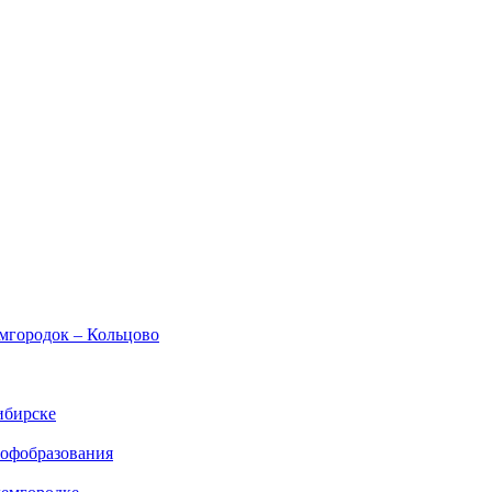
емгородок – Кольцово
ибирске
рофобразования