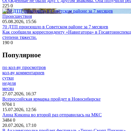
Осужденные не были друг с другом знакомы. Оба получили реа
225
0
Происшествия
05.08.2026, 15:56
70 ДТП произошло в Советском районе за 7 месяцев
Как сообщили корреспонденту «Навигатора» в Госавтоинспекц
степени тяжести.
190
0
Популярное
по кол-ву просмотров
кол-ву комментариев
сутки
неделя
месяц
27.07.2026, 16:37
Всероссийская ярмарка пройдет в Новосибирске
9704
1
15.07.2026, 12:56
Анна Кикина во второй раз отправилась на МКС
3484
0
20.07.2026, 17:10
В Академгородке пройдет фестиваль «Техно Смарт Пикник»