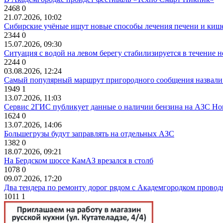
2468
0
21.07.2026, 10:02
Сибирские учёные ищут новые способы лечения печени и киш
2344
0
15.07.2026, 09:30
Ситуация с водой на левом берегу стабилизируется в течение н
2244
0
03.08.2026, 12:24
Самый популярный маршрут пригородного сообщения назвали
1949
1
13.07.2026, 11:03
Сервис 2ГИС публикует данные о наличии бензина на АЗС Но
1624
0
13.07.2026, 14:06
Большегрузы будут заправлять на отдельных АЗС
1382
0
18.07.2026, 09:21
На Бердском шоссе КамАЗ врезался в столб
1078
0
09.07.2026, 17:20
Два тендера по ремонту дорог рядом с Академгородком провод
1011
1