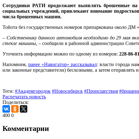
Сотрудники РАТИ продолжают выявлять брошенные на т
социальных учреждений, привлекают внимание подростков 
числа брошенных машин.
Тойота без государственных номеров припаркована около ДМ «
–
Собственнику данного автомобиля необходимо до 29 мая вк
стекле машины,
– сообщили в районной администрации Советс
Уточнить информацию можно по одному из номеров:
228-86-8
Напомним,
ранее «Навигатор» рассказывал
: власти города н
или законные представители) бесхозными, а затем отправлять 
Теги:
#Академгородок
#Новосибирск
#Происшествия
#брошен
Распечатать новость
Поделиться:
400
0
Комментарии