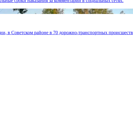
льные сроки наказания за комментарии в социальных сетях.
ии, в Советском районе в 70 дорожно-транспортных происшеств