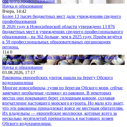
Наука и образование
Вчера, 14:42
Более 13 тысяч бюджетных мест дали учреждениям среднего
профобразования
В 2026 году в Новосибирской области утверждено 13 876
бюджетных мест в учреждениях среднего профессионального
образования – на 362 больше, чем в 2025 году. Приём ведётся
в 59 профессиональных образовательных организациях
региона.
114
0
Наука и образование
03.08.2026, 17:17
Раковины европейских улиток нашли на берегу Обского
водохранилища
Многие новосибирцы, гуляя по берегам Обского моря, сейчас
замечают необычные «пляжи» из раковин. В некоторых
местах они покрывают берег сплошным ковром, создавая
впечатление настоящего морского курорта. Но мало кто знает,
что эти раковины принадлежат вовсе не местным обитателям.
Их владельцы — европейские моллюски, которые всего за
несколько десятилетий превратились в настоящих хозяев
Обского водохранилища.