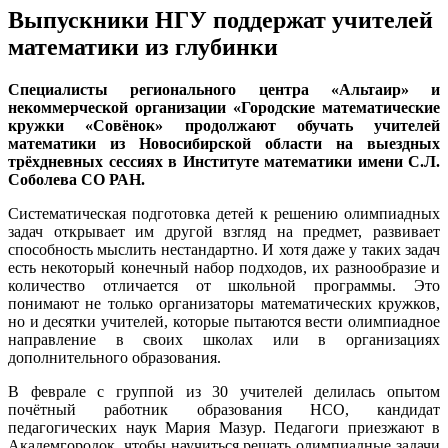
Выпускники НГУ поддержат учителей
математики из глубинки
Специалисты регионального центра «Альтаир» и
некоммерческой организации «Городские математические
кружки «Совёнок» продолжают обучать учителей
математики из Новосибирской области на выездных
трёхдневных сессиях в Институте математики имени С.Л.
Соболева СО РАН.
Систематическая подготовка детей к решению олимпиадных
задач открывает им другой взгляд на предмет, развивает
способность мыслить нестандартно. И хотя даже у таких задач
есть некоторый конечный набор подходов, их разнообразие и
количество отличается от школьной программы. Это
понимают не только организаторы математических кружков,
но и десятки учителей, которые пытаются вести олимпиадное
направление в своих школах или в организациях
дополнительного образования.
В феврале с группой из 30 учителей делилась опытом
почётный работник образования НСО, кандидат
педагогических наук Мария Мазур. Педагоги приезжают в
Академгородок, чтобы научиться решать олимпиадные задачи