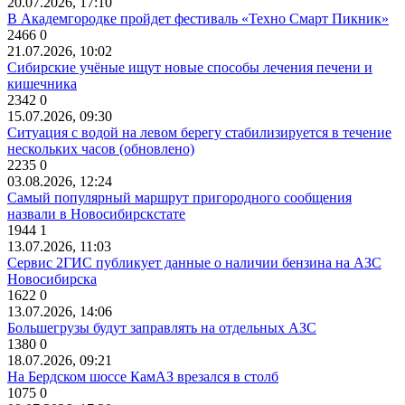
20.07.2026, 17:10
В Академгородке пройдет фестиваль «Техно Смарт Пикник»
2466
0
21.07.2026, 10:02
Сибирские учёные ищут новые способы лечения печени и
кишечника
2342
0
15.07.2026, 09:30
Ситуация с водой на левом берегу стабилизируется в течение
нескольких часов (обновлено)
2235
0
03.08.2026, 12:24
Самый популярный маршрут пригородного сообщения
назвали в Новосибирскстате
1944
1
13.07.2026, 11:03
Сервис 2ГИС публикует данные о наличии бензина на АЗС
Новосибирска
1622
0
13.07.2026, 14:06
Большегрузы будут заправлять на отдельных АЗС
1380
0
18.07.2026, 09:21
На Бердском шоссе КамАЗ врезался в столб
1075
0