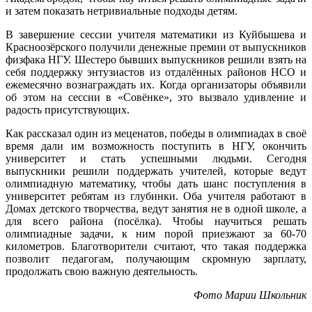
и затем показать нетривиальные подходы детям.
В завершение сессии учителя математики из Куйбышева и
Красноозёрского получили денежные премии от выпускников
физфака НГУ. Шестеро бывших выпускников решили взять на
себя поддержку энтузиастов из отдалённых районов НСО и
ежемесячно вознаграждать их. Когда организаторы объявили
об этом на сессии в «Совёнке», это вызвало удивление и
радость присутствующих.
Как рассказал один из меценатов, победы в олимпиадах в своё
время дали им возможность поступить в НГУ, окончить
университет и стать успешными людьми. Сегодня
выпускники решили поддержать учителей, которые ведут
олимпиадную математику, чтобы дать шанс поступления в
университет ребятам из глубинки. Оба учителя работают в
Домах детского творчества, ведут занятия не в одной школе, а
для всего района (посёлка). Чтобы научиться решать
олимпиадные задачи, к ним порой приезжают за 60-70
километров. Благотворители считают, что такая поддержка
позволит педагогам, получающим скромную зарплату,
продолжать свою важную деятельность.
Фото Марии Школьник