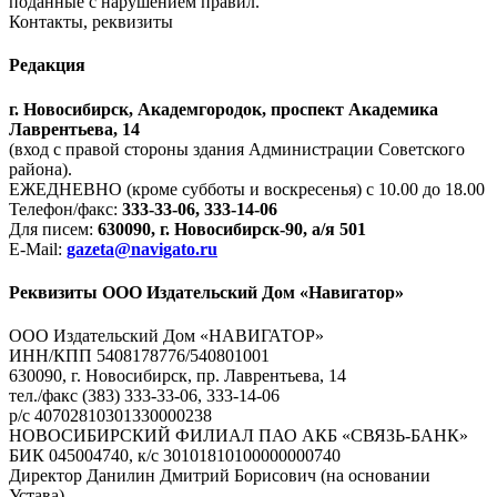
поданные с нарушением правил.
Контакты, реквизиты
Редакция
г. Новосибирск, Академгородок, проспект Академика
Лаврентьева, 14
(вход с правой стороны здания Администрации Советского
района).
ЕЖЕДНЕВНО (кроме субботы и воскресенья) с 10.00 до 18.00
Телефон/факс:
333-33-06, 333-14-06
Для писем:
630090, г. Новосибирск-90, а/я 501
E-Mail:
gazeta@navigato.ru
Реквизиты ООО Издательский Дом «Навигатор»
ООО Издательский Дом «НАВИГАТОР»
ИНН/КПП 5408178776/540801001
630090, г. Новосибирск, пр. Лаврентьева, 14
тел./факс (383) 333-33-06, 333-14-06
р/с 40702810301330000238
НОВОСИБИРСКИЙ ФИЛИАЛ ПАО АКБ «СВЯЗЬ-БАНК»
БИК 045004740, к/с 30101810100000000740
Директор Данилин Дмитрий Борисович (на основании
Устава)