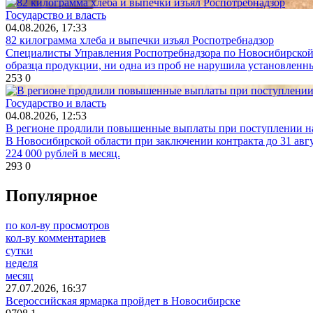
Государство и власть
04.08.2026, 17:33
82 килограмма хлеба и выпечки изъял Роспотребнадзор
Специалисты Управления Роспотребнадзора по Новосибирской о
образца продукции, ни одна из проб не нарушила установленн
253
0
Государство и власть
04.08.2026, 12:53
В регионе продлили повышенные выплаты при поступлении н
В Новосибирской области при заключении контракта до 31 авгу
224 000 рублей в месяц.
293
0
Популярное
по кол-ву просмотров
кол-ву комментариев
сутки
неделя
месяц
27.07.2026, 16:37
Всероссийская ярмарка пройдет в Новосибирске