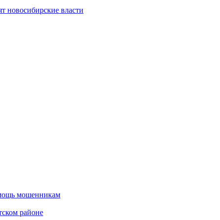
ят новосибирские власти
омощь мошенникам
тском районе