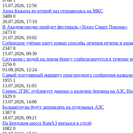
9708
1
15.07.2026, 12:56
Анна Кикина во второй раз отправилась на МКС
3489
0
20.07.2026, 17:10
В Академгородке пройдет фестиваль «Техно Смарт Пикник»
2473
0
21.07.2026, 10:02
Сибирские учёные ищут новые способы лечения печени и киш
2347
0
15.07.2026, 09:30
Ситуация с водой на левом берегу стабилизируется в течение н
2256
0
03.08.2026, 12:24
Самый популярный маршрут пригородного сообщения назвали
1955
1
13.07.2026, 11:03
Сервис 2ГИС публикует данные о наличии бензина на АЗС Но
1629
0
13.07.2026, 14:06
Большегрузы будут заправлять на отдельных АЗС
1387
0
18.07.2026, 09:21
На Бердском шоссе КамАЗ врезался в столб
1082
0