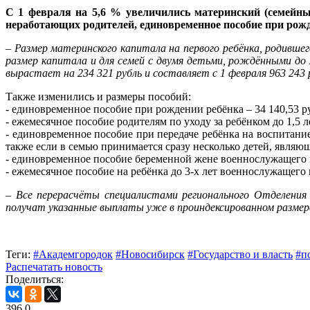
С 1 февраля на 5,6 % увеличились материнский (семейный
неработающих родителей, единовременное пособие при рож
–
Размер материнского капитала на первого ребёнка, родившего
размер капитала и для семей с двумя детьми, рождёнными до 
вырастает на 234 321 рубль и составляет с 1 февраля 963 243 р
Также изменились и размеры пособий:
- единовременное пособие при рождении ребёнка – 34 140,53 ру
- ежемесячное пособие родителям по уходу за ребёнком до 1,5 ле
- единовременное пособие при передаче ребёнка на воспитание
также если в семью принимается сразу несколько детей, являющ
- единовременное пособие беременной жене военнослужащего по
- ежемесячное пособие на ребёнка до 3-х лет военнослужащего 
– Все перерасчёты специалистами регионального Отделения
получат указанные выплаты уже в проиндексированном размер
Теги:
#Академгородок
#Новосибирск
#Государство и власть
#п
Распечатать новость
Поделиться:
396
0