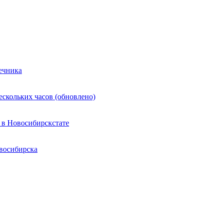
ечника
ескольких часов (обновлено)
 в Новосибирскстате
восибирска