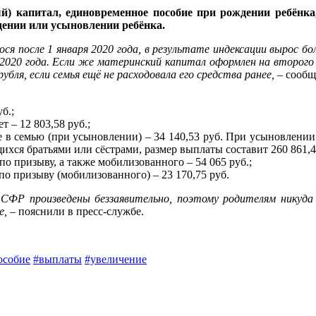
) капитал, единовременное пособие при рождении ребёнка, 
дении или усыновлении ребёнка.
ся после 1 января 2020 года, в результате индексации вырос бол
2020 года. Если же материнский капитал оформлен на второго р
убля, если семья ещё не расходовала его средства ранее,
– сообщ
б.;
т – 12 803,58 руб.;
 в семью (при усыновлении) – 34 140,53 руб. При усыновлении р
ихся братьями или сёстрами, размер выплаты составит 260 861,4
 призыву, а также мобилизованного – 54 065 руб.;
по призыву (мобилизованного) – 23 170,75 руб.
 СФР произведены беззаявительно, поэтому родителям никуда 
е,
– пояснили в пресс-службе.
особие
#выплаты
#увеличение