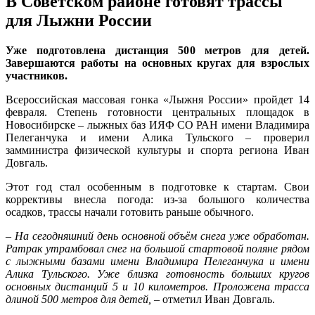
В Советском районе готовят трассы
для Лыжни России
Уже подготовлена дистанция 500 метров для детей.
Завершаются работы на основных кругах для взрослых
участников.
Всероссийская массовая гонка «Лыжня России» пройдет 14
февраля. Степень готовности центральных площадок в
Новосибирске – лыжных баз ИЯФ СО РАН имени Владимира
Пелеганчука и имени Алика Тульского – проверил
замминистра физической культуры и спорта региона Иван
Довгаль.
Этот год стал особенным в подготовке к стартам. Свои
коррективы внесла погода: из-за большого количества
осадков, трассы начали готовить раньше обычного.
– На сегодняшний день основной объём снега уже обработан.
Ратрак утрамбовал снег на большой стартовой поляне рядом
с лыжными базами имени Владимира Пелеганчука и имени
Алика Тульского. Уже близка готовность больших кругов
основных дистанций 5 и 10 километров. Проложена трасса
длиной 500 метров для детей,
– отметил Иван Довгаль.