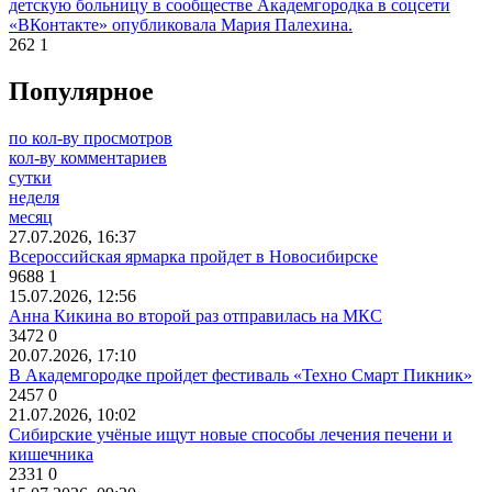
детскую больницу в сообществе Академгородка в соцсети
«ВКонтакте» опубликовала Мария Палехина.
262
1
Популярное
по кол-ву просмотров
кол-ву комментариев
сутки
неделя
месяц
27.07.2026, 16:37
Всероссийская ярмарка пройдет в Новосибирске
9688
1
15.07.2026, 12:56
Анна Кикина во второй раз отправилась на МКС
3472
0
20.07.2026, 17:10
В Академгородке пройдет фестиваль «Техно Смарт Пикник»
2457
0
21.07.2026, 10:02
Сибирские учёные ищут новые способы лечения печени и
кишечника
2331
0