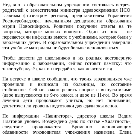
Недавно в образовательном учреждении состоялась встреча
родителей с заместителем министра здравоохранения НСО,
главным фтизиатром региона, представителем Управления
Роспотребнадзора, начальником департамента образования
мэрии Новосибирска. Родители получили ответы на те
вопросы, которые многих волнуют. Один из них – не
передастся ли инфекция вместе с учебниками, которые были у
заболевших детей. В образовательном учреждении заверили:
эти учебные материалы не будут больше использоваться.
Чтобы довести до школьников и их родных достоверную
информацию о заболевании, сейчас готовят памятку: что
такое туберкулёз, как он передаётся, как лечится и т.д.
На встрече в школе сообщили, что троих заразившихся уже
пролечили и выписали из больницы, их состояние
стабильное. Сейчас важно решить вопрос с выпускниками
(двое выпускаются из 9-го класса и двое из 11-го). Во время
лечения дети продолжают учиться, но нет понимания,
достаточен ли уровень подготовки для сдачи экзаменов.
По информации «Навигатора», директор школы Вадим
Платонов уволен. Возбуждено дело по статье «Халатность»,
следствие продолжается. Временно исполняющим
обязанности руководителя учреждения назначена Елена