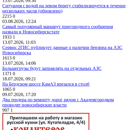
15.07.2026, 09:30
Ситуация с водой на левом берегу стабилизируется в течение
нескольких часов (обновлено)
2215
0
03.08.2026, 12:24
Самый популярный маршрут пригородного сообщения
назвали в Новосибирскстате
1933
1
13.07.2026, 11:03
Сервис 2ГИС публикует данные о наличии бензина на АЗС
Новосибирска
1613
0
13.07.2026, 14:06
Большегрузы будут заправлять на отдельных АЗС
1371
0
18.07.2026, 09:21
На Бердском шоссе КамАЗ врезался в столб
1065
0
09.07.2026, 17:20
Два тендера по ремонту дорог рядом с Академгородком
проводят новосибирские власти
997
1