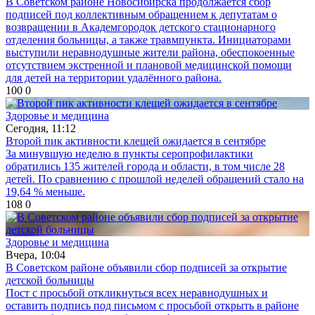
В Советском районе Новосибирска продолжается сбор
подписей под коллективным обращением к депутатам о
возвращении в Академгородок детского стационарного
отделения больницы, а также травмпункта. Инициаторами
выступили неравнодушные жители района, обеспокоенные
отсутствием экстренной и плановой медицинской помощи
для детей на территории удалённого района.
100
0
Здоровье и медицина
Сегодня, 11:12
Второй пик активности клещей ожидается в сентябре
За минувшую неделю в пункты серопрофилактики
обратились 135 жителей города и области, в том числе 28
детей. По сравнению с прошлой неделей обращений стало на
19,64 % меньше.
108
0
Здоровье и медицина
Вчера, 10:04
В Советском районе объявили сбор подписей за открытие
детской больницы
Пост с просьбой откликнуться всех неравнодушных и
оставить подпись под письмом с просьбой открыть в районе