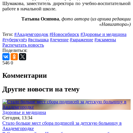
Шумакова, заместитель директора по учебно-воспитательной
работе в начальной школе.
Татьяна Осипова
,
фото автора
(
из архива редакции
«Навигатора»)
Теги:
#Академгородок
#Новосибирск
#Здоровье и медицина
#туберкулёз
#вспышка
#лечение
#заражение
#экзамены
Распечатать новость
Поделиться:
546
0
Комментарии
Другие новости на тему
Здоровье и медицина
Сегодня, 13:34
Стало больше мест сбора подписей за детскую больницу в
Академгородке