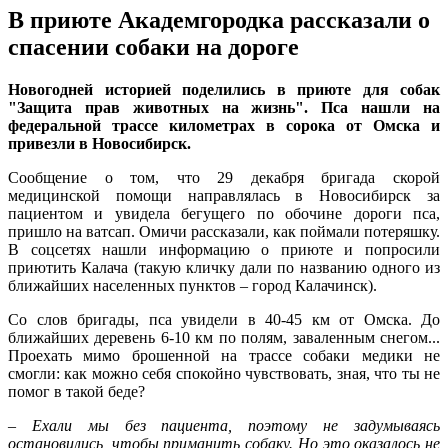
В приюте Академгородка рассказали о
спасении собаки на дороге
Новогодней историей поделились в приюте для собак
"Защита прав животных на жизнь". Пса нашли на
федеральной трассе километрах в сорока от Омска и
привезли в Новосибирск.
Сообщение о том, что 29 декабря бригада скорой
медицинской помощи направлялась в Новосибирск за
пациентом и увидела бегущего по обочине дороги пса,
пришло на ватсап. Омичи рассказали, как поймали потеряшку.
В соцсетях нашли информацию о приюте и попросили
приютить Калача (такую кличку дали по названию одного из
ближайших населенных пунктов – город Калачинск).
Со слов бригады, пса увидели в 40-45 км от Омска. До
ближайших деревень 6-10 км по полям, заваленным снегом...
Проехать мимо брошенной на трассе собаки медики не
смогли: как можно себя спокойно чувствовать, зная, что ты не
помог в такой беде?
–
Ехали мы без пациента, поэтому не задумываясь
остановились, чтобы приманить собаку. Но это оказалось не