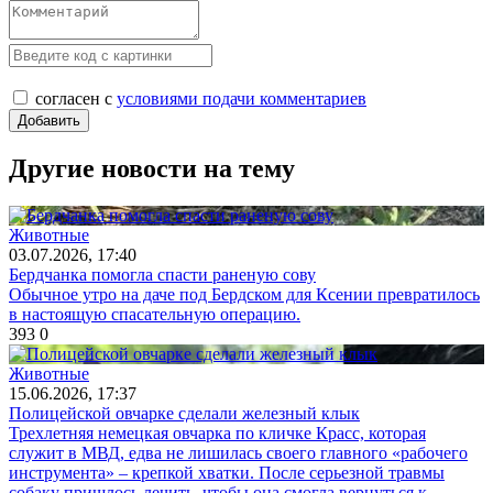
согласен с
условиями подачи комментариев
Другие новости на тему
Животные
03.07.2026, 17:40
Бердчанка помогла спасти раненую сову
Обычное утро на даче под Бердском для Ксении превратилось
в настоящую спасательную операцию.
393
0
Животные
15.06.2026, 17:37
Полицейской овчарке сделали железный клык
Трехлетняя немецкая овчарка по кличке Красс, которая
служит в МВД, едва не лишилась своего главного «рабочего
инструмента» – крепкой хватки. После серьезной травмы
собаку пришлось лечить, чтобы она смогла вернуться к