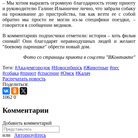
– Мы хотим выразить огромную благодарность этому приюту
и руководителю Галине Ильиничне лично, что забрали собаку
на проживание до пристройства, так как везти ее с собой
обратно мы просто не могли из-за специфики поездки, –
говорится в сообщении медиков.
В комментариях подписчики отметили: история – хоть фильм
снимай! Они благодарят неравнодушных людей и желают
"боевому парнишке" обрести новый дом.
Фото со страницы приюта в соцсети "ВКонтакте"
Теги:
#Академгородок
#Новосибирск
#Животные
#пес
#собака
#приют
#спасение
#Омск
#Калач
Распечатать новость
Поделиться:
1062
0
Комментарии
Добавить комментарий
или
Авторизуйтесь