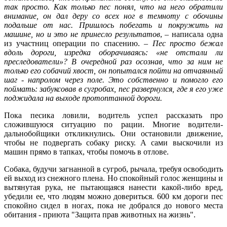
так просто. Как только пес понял, что на него обратили
внимание, он дал деру со всех ног в темноту с обочины
подальше от нас. Пришлось побегать и покружить на
машине, но и это не принесло результатов
, – написала одна
из участниц операции по спасению. –
Пес просто бежал
вдоль дороги, изредка оборачиваясь: «не отстали ли
преследователи»? В очередной раз осознав, что за ним не
только его собачий хвост, он попытался пойти на отчаянный
шаг - напролом через поле. Это собственно и помогло его
поймать: забуксовав в сугробах, пес развернулся, где я его уже
поджидала на выходе протоптанной дороги.
Пока песика ловили, водитель успел рассказать про
сложившуюся ситуацию по рации. Многие водители-
дальнобойщики откликнулись. Они остановили движение,
чтобы не подвергать собаку риску. А сами выскочили из
машин прямо в тапках, чтобы помочь в отлове.
Собака, будучи загнанной в сугроб, рычала, требуя освободить
ей выход из снежного плена. Но спокойный голос женщины и
вытянутая рука, не пытающаяся нанести какой-либо вред,
убедили ее, что людям можно довериться. 600 км дороги пес
спокойно сидел в ногах, пока не добрался до нового места
обитания - приюта "Защита прав животных на жизнь".