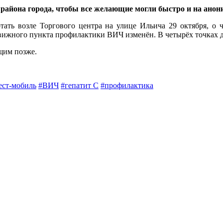
айона города, чтобы все желающие могли быстро и на аноним
тать возле Торгового центра на улице Ильича 29 октября, о
ижного пункта профилактики ВИЧ изменён. В четырёх точках до
щим позже.
ест-мобиль
#ВИЧ
#гепатит С
#профилактика