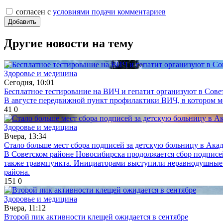
согласен с
условиями подачи комментариев
Другие новости на тему
Здоровье и медицина
Сегодня, 10:01
Бесплатное тестирование на ВИЧ и гепатит организуют в Сове
В августе передвижной пункт профилактики ВИЧ, в котором мо
41
0
Здоровье и медицина
Вчера, 13:34
Стало больше мест сбора подписей за детскую больницу в Ака
В Советском районе Новосибирска продолжается сбор подписе
также травмпункта. Инициаторами выступили неравнодушные ж
района.
151
0
Здоровье и медицина
Вчера, 11:12
Второй пик активности клещей ожидается в сентябре