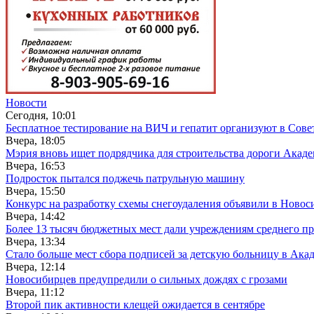
Новости
Сегодня, 10:01
Бесплатное тестирование на ВИЧ и гепатит организуют в Сове
Вчера, 18:05
Мэрия вновь ищет подрядчика для строительства дороги Акад
Вчера, 16:53
Подросток пытался поджечь патрульную машину
Вчера, 15:50
Конкурс на разработку схемы снегоудаления объявили в Новос
Вчера, 14:42
Более 13 тысяч бюджетных мест дали учреждениям среднего п
Вчера, 13:34
Стало больше мест сбора подписей за детскую больницу в Ака
Вчера, 12:14
Новосибирцев предупредили о сильных дождях с грозами
Вчера, 11:12
Второй пик активности клещей ожидается в сентябре