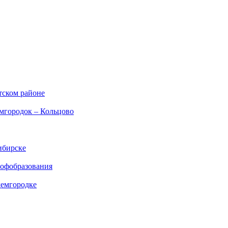
тском районе
емгородок – Кольцово
ибирске
рофобразования
демгородке