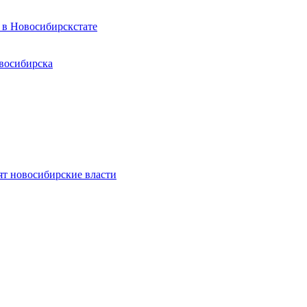
 в Новосибирскстате
восибирска
ят новосибирские власти