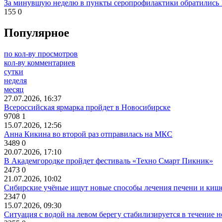
За минувшую неделю в пункты серопрофилактики обратились 13
155
0
Популярное
по кол-ву просмотров
кол-ву комментариев
сутки
неделя
месяц
27.07.2026, 16:37
Всероссийская ярмарка пройдет в Новосибирске
9708
1
15.07.2026, 12:56
Анна Кикина во второй раз отправилась на МКС
3489
0
20.07.2026, 17:10
В Академгородке пройдет фестиваль «Техно Смарт Пикник»
2473
0
21.07.2026, 10:02
Сибирские учёные ищут новые способы лечения печени и киш
2347
0
15.07.2026, 09:30
Ситуация с водой на левом берегу стабилизируется в течение н