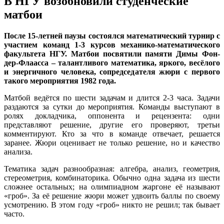
В НГУ возобновили студенческие
матбои
После 15-летней паузы состоялся математический турнир с
участием команд 1-3 курсов механико-математического
факультета НГУ. Матбои посвятили памяти Димы Фон-
дер-Флаасса – талантливого математика, яркого, весёлого
и энергичного человека, сопредседателя жюри с первого
такого мероприятия 1982 года.
Матбой ведётся по шести задачам и длится 2-3 часа. Задачи
раздаются за сутки до мероприятия. Команды выступают в
ролях докладчика, оппонента и рецензента: одни
представляют решение, другие его проверяют, третьи
комментируют. Кто за что в команде отвечает, решается
заранее. Жюри оценивает не только решение, но и качество
анализа.
Тематика задач разнообразная: алгебра, анализ, геометрия,
стереометрия, комбинаторика. Обычно одна задача из шести
сложнее остальных; на олимпиадном жаргоне её называют
«гроб». За её решение жюри может удвоить баллы по своему
усмотрению. В этом году «гроб» никто не решил; так бывает
часто.