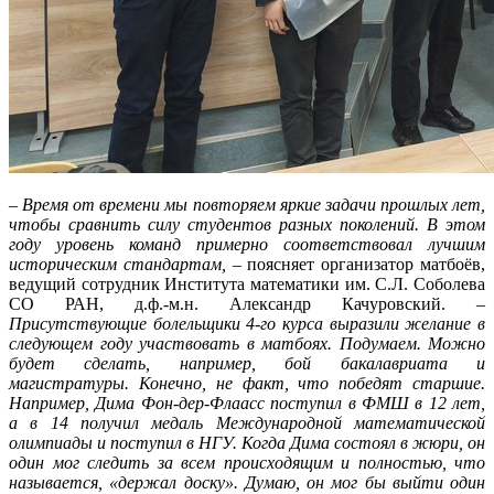
–
Время от времени мы повторяем яркие задачи прошлых лет,
чтобы сравнить силу студентов разных поколений. В этом
году уровень команд примерно соответствовал лучшим
историческим стандартам,
– поясняет организатор матбоёв,
ведущий сотрудник Института математики им. С.Л. Соболева
СО РАН, д.ф.-м.н. Александр Качуровский. –
Присутствующие болельщики 4-го курса выразили желание в
следующем году участвовать в матбоях. Подумаем. Можно
будет сделать, например, бой бакалавриата и
магистратуры. Конечно, не факт, что победят старшие.
Например, Дима Фон-дер-Флаасс поступил в ФМШ в 12 лет,
а в 14 получил медаль Международной математической
олимпиады и поступил в НГУ. Когда Дима состоял в жюри, он
один мог следить за всем происходящим и полностью, что
называется, «держал доску». Думаю, он мог бы выйти один