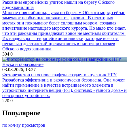
Раковины европейских улиток нашли на берегу Обского
водохранилища
Многие новосибирцы, гуляя по берегам Обского моря, сейчас
замечают необычные «пляжи» из раковин. В некоторых
местах они покрывают берег сплошным ковром, создавая
впечатление настоящего морского курорта. Но мало кто знает,
что эти раковины принадлежат вовсе не местным обитателям.
Их владельцы — европейские моллюски, которые всего за
несколько десятилетий превратились в настоящих хозяев
Обского водохранилища.
304
0
Наука и образование
03.08.2026, 13:27
Фоторезистор на основе графена создает выпускник НГУ
Разработка эффективна и экологически безопасна. Она может
найти применение в качестве встраиваемого элемента в
устройствах интернета вещей (IoT), системах «умного дома» и
сенсорных устройствах.
220
0
Популярное
по кол-ву просмотров