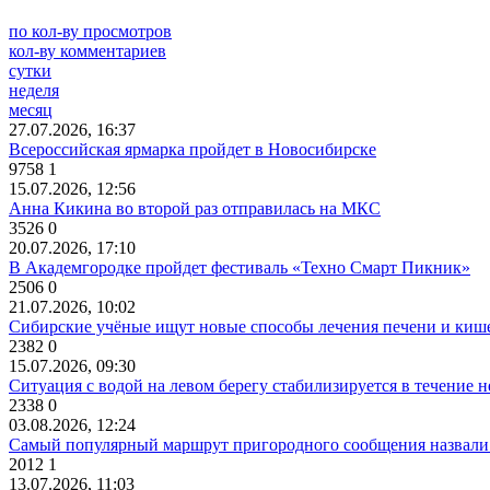
по кол-ву просмотров
кол-ву комментариев
сутки
неделя
месяц
27.07.2026, 16:37
Всероссийская ярмарка пройдет в Новосибирске
9758
1
15.07.2026, 12:56
Анна Кикина во второй раз отправилась на МКС
3526
0
20.07.2026, 17:10
В Академгородке пройдет фестиваль «Техно Смарт Пикник»
2506
0
21.07.2026, 10:02
Сибирские учёные ищут новые способы лечения печени и киш
2382
0
15.07.2026, 09:30
Ситуация с водой на левом берегу стабилизируется в течение н
2338
0
03.08.2026, 12:24
Самый популярный маршрут пригородного сообщения назвали
2012
1
13.07.2026, 11:03