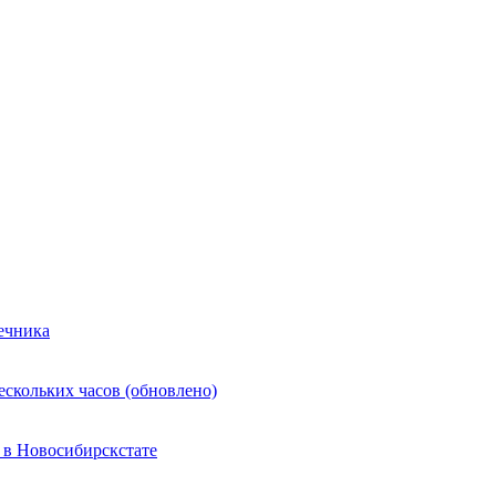
ечника
ескольких часов (обновлено)
 в Новосибирскстате