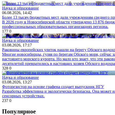
Наука и образование
06.08.2026, 14:42
Более 13 тысяч бюджетных мест дали учреждениям среднего п
В 2026 году в Новосибирской области утверждено 13 876 бюдже
профессиональных образовательных организациях региона.
177
0
Наука и образование
03.08.2026, 17:17
Раковины европейских улиток нашли на берегу Обского водо
Многие новосибирцы, гуляя по берегам Обского моря, сейчас 
настоящего морского курорта. Но мало кто знает, что эти рак
десятилетий превратились в настоящих хозяев Обского водохр
328
0
Наука и образование
03.08.2026, 13:27
Фоторезистор на основе графена создает выпускник НГУ
Разработка эффективна и экологически безопасна. Она может н
сенсорных устройствах.
237
0
Популярное