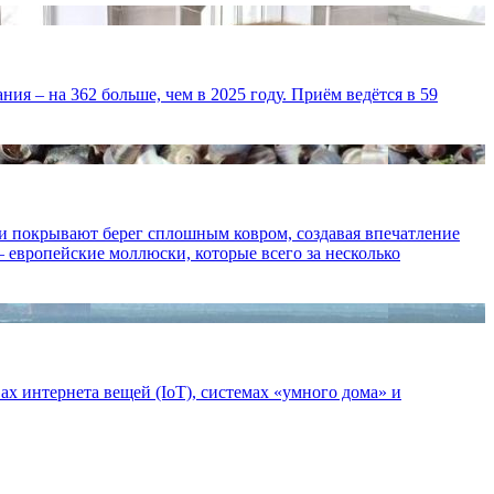
я – на 362 больше, чем в 2025 году. Приём ведётся в 59
ни покрывают берег сплошным ковром, создавая впечатление
— европейские моллюски, которые всего за несколько
ах интернета вещей (IoT), системах «умного дома» и