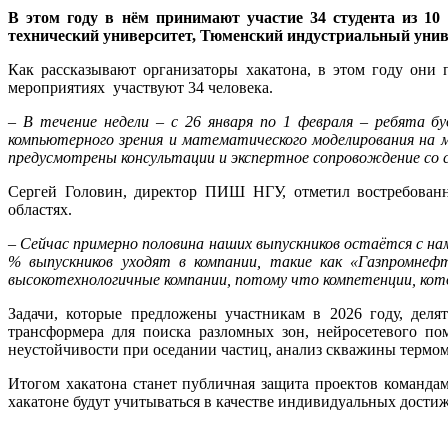
В этом году в нём принимают участие 34 студента из 10
технический университет, Тюменский индустриальный униве
Как рассказывают организаторы хакатона, в этом году они 
мероприятиях участвуют 34 человека.
– В течение недели – с 26 января по 1 февраля – ребята 
компьютерного зрения и математического моделирования на 
предусмотрены консультации и экспертное сопровождение со 
Сергей Головин, директор ПИШ НГУ, отметил востребован
областях.
– Сейчас примерно половина наших выпускников остаётся с на
% выпускников уходят в компании, такие как «Газпромне
высокотехнологичные компании, потому что компетенции, кото
Задачи, которые предложены участникам в 2026 году, деля
трансформера для поиска разломных зон, нейросетевого по
неустойчивости при оседании частиц, анализ скважины термо
Итогом хакатона станет публичная защита проектов командам
хакатоне будут учитываться в качестве индивидуальных дост