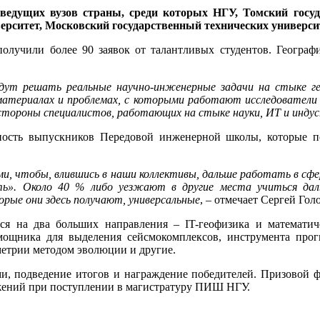
 ведущих вузов страны, среди которых НГУ, Томский госу
рситет, Московский государственный технических университ
получили более 90 заявок от талантливых студентов. Геогра
будут решать реальные научно-инженерные задачи на стыке ге
материалах и проблемах, с которыми работают исследователи 
стороны специалистов, работающих на стыке науки, ИТ и индус
ность выпускников Передовой инженерной школы, которые п
ми, чтобы, влившись в наши коллективы, дальше работать в сфе
фть». Около 40 % либо уезжают в другие места учиться да
рые они здесь получают, универсальные
, – отмечает Сергей Гол
тся на два больших направления – IT-геофизика и математиче
мощника для выделения сейсмокомплексов, инструмента прог
метрии методом эволюции и другие.
и, подведение итогов и награждение победителей. Призовой ф
ижений при поступлении в магистратуру ПИШ НГУ.