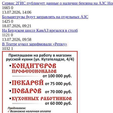
Сервис 2ГИС публикует данные о наличии бензина на АЗС Но
1665
0
13.07.2026, 14:06
Большегрузы будут заправлять на отдельных АЗС
1425
0
18.07.2026, 09:21
На Бердском шоссе КамАЗ врезался в столб
1121
0
13.07.2026, 09:58
В Театре кукол зарифмовали «Репку»
1032
1