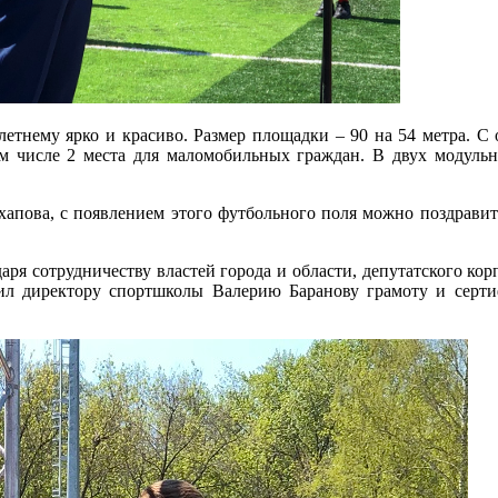
етнему ярко и красиво. Размер площадки – 90 на 54 метра. С
ом числе 2 места для маломобильных граждан. В двух модульн
апова, с появлением этого футбольного поля можно поздравить 
аря сотрудничеству властей города и области, депутатского ко
л директору спортшколы Валерию Баранову грамоту и сертиф